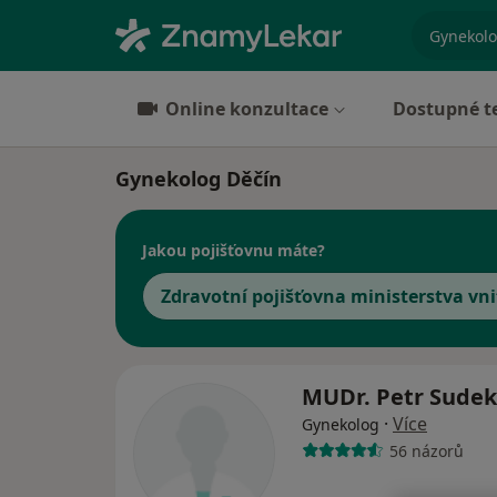
specializ
Online konzultace
Dostupné t
Gynekolog Děčín
Jakou pojišťovnu máte?
Zdravotní pojišťovna ministerstva vni
MUDr. Petr Sude
·
Více
Gynekolog
56 názorů