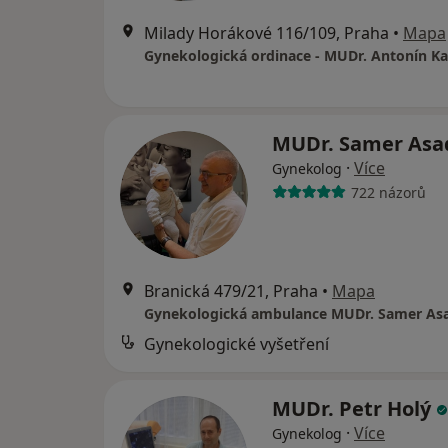
Milady Horákové 116/109, Praha
•
Mapa
Gynekologická ordinace - MUDr. Antonín Ka
MUDr. Samer As
·
Více
Gynekolog
722 názorů
Branická 479/21, Praha
•
Mapa
Gynekologická ambulance MUDr. Samer As
Gynekologické vyšetření
MUDr. Petr Holý
·
Více
Gynekolog