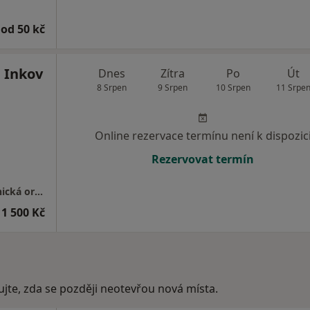
od 50 kč
 Inkov
Dnes
Zítra
Po
Út
8 Srpen
9 Srpen
10 Srpen
11 Srpe
Online rezervace termínu není k dispozic
Rezervovat termín
GYNNO GROUP s.r.o.-gynekologicko-porodnická ordinace
1 500 Kč
ujte, zda se později neotevřou nová místa.