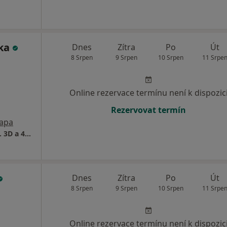
dka
Dnes
Zítra
Po
Út
8 Srpen
9 Srpen
10 Srpen
11 Srpe
Online rezervace termínu není k dispozic
Rezervovat termín
apa
Gynekologická ordinace , UZ diagnostika vč. 3D a 4D ultrazvuku,
Dnes
Zítra
Po
Út
8 Srpen
9 Srpen
10 Srpen
11 Srpe
Online rezervace termínu není k dispozic