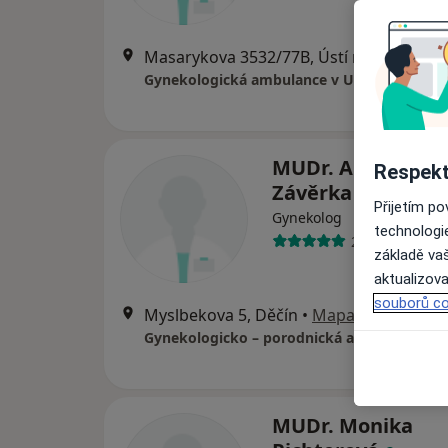
Masarykova 3532/77B, Ústí nad Labem
•
Gynekologická ambulance v UnL
MUDr. Alexander
Respekt
Závěrka
Přijetím p
Gynekolog
technologi
25 názorů
základě vaš
aktualizova
souborů co
Myslbekova 5, Děčín
•
Mapa
Gynekologicko – porodnická ambulance
MUDr. Monika