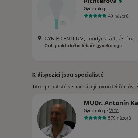
Richterová
Gynekolog
40 názorů
GYN-E-CENTRUM, Londýnská 1, Ústí na
Ord. praktického lékaře gynekologa
K dispozici jsou specialisté
Tito specialisté se nacházejí mimo Děčín, úst
MUDr. Antonín K
·
Více
Gynekolog
579 názorů