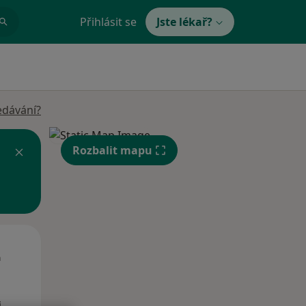
Přihlásit se
Jste lékař?
edávání?
Rozbalit mapu
St
Čt
Pá
n
12 Srpen
13 Srpen
14 Srpen
i