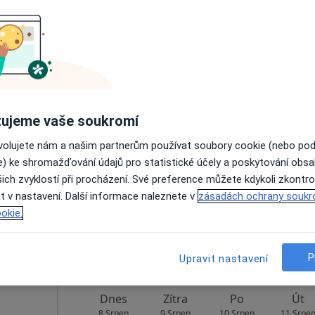
Rezervovat termín
Mapa
Dnes
Zítra
Po
Út
ujeme vaše soukromí
8 Srpen
9 Srpen
10 Srpen
11 Srpe
ovolujete nám a našim partnerům používat soubory cookie (nebo po
e) ke shromažďování údajů pro statistické účely a poskytování obs
ich zvyklostí při procházení. Své preference můžete kdykoli zkontro
Online rezervace termínu není k dispozic
t v nastavení. Další informace naleznete v
zásadách ochrany soukr
Rezervovat termín
okie.
P
Upravit nastavení
Dnes
Zítra
Po
Út
8 Srpen
9 Srpen
10 Srpen
11 Srpe