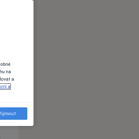
St
Čt
Pá
n
12 Srpen
13 Srpen
14 Srpen
dobné
ahu na
lovat a
i
omí a
řijmout
St
Čt
Pá
n
12 Srpen
13 Srpen
14 Srpen