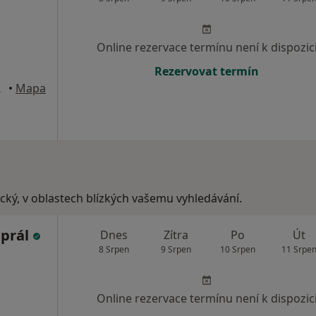
Online rezervace termínu není k dispozic
Rezervovat termín
d Labem
•
Mapa
ecký, v oblastech blízkých vašemu vyhledávání.
aprál
Dnes
Zítra
Po
Út
8 Srpen
9 Srpen
10 Srpen
11 Srpe
Online rezervace termínu není k dispozic