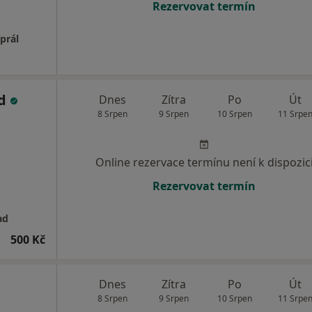
Rezervovat termín
prál
ad
Dnes
Zítra
Po
Út
8 Srpen
9 Srpen
10 Srpen
11 Srpe
Online rezervace termínu není k dispozic
Rezervovat termín
ad
500 Kč
Dnes
Zítra
Po
Út
8 Srpen
9 Srpen
10 Srpen
11 Srpe