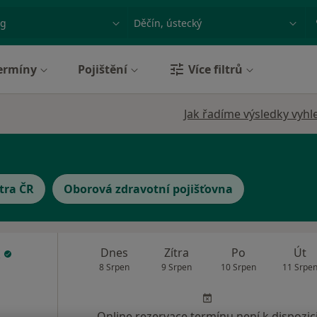
ace, nemoc nebo příjmení
Město nebo region
ermíny
Pojištění
Více filtrů
Jak řadíme výsledky vyhl
tra ČR
Oborová zdravotní pojišťovna
k
Dnes
Zítra
Po
Út
8 Srpen
9 Srpen
10 Srpen
11 Srpe
Online rezervace termínu není k dispozic