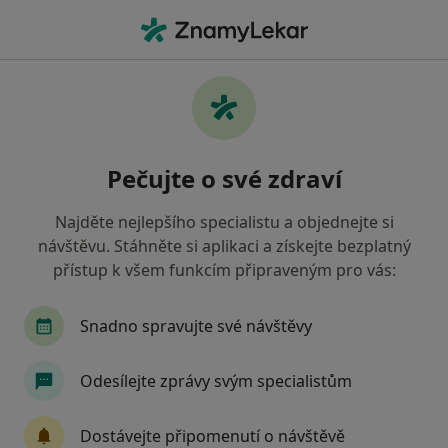
Hla
Gynekolog • Varnsdorf, ústecký
Filtry
Mapa
Gynekolog Varnsdorf
Pečujte o své zdraví
Jak řadíme výsledky vyhledávání?
Najděte nejlepšího specialistu a objednejte si
návštěvu. Stáhněte si aplikaci a získejte bezplatný
Jakou pojišťovnu máte?
přístup k všem funkcím připraveným pro vás:
Snadno spravujte své návštěvy
Odesílejte zprávy svým specialistům
Dostávejte připomenutí o návštěvě