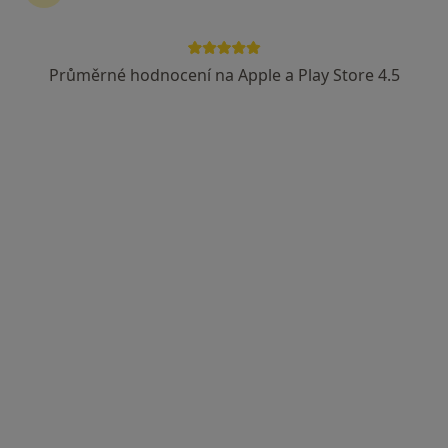
MUDr. Ivan Sucharda
Gynekolog
Průměrné hodnocení na Apple a Play Store 4.5
31 názorů
Karlova 2280, Varnsdorf
•
Mapa
Ordinace
Tento specialista nenabízí online rezervaci termínu na této adrese.
Rezervovat termín
MUDr. Monika Léblová