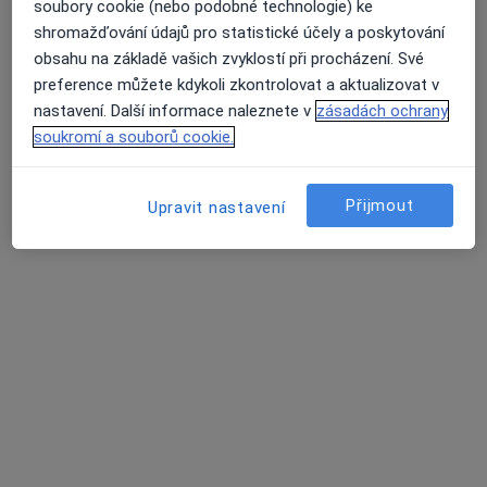
16 názorů
soubory cookie (nebo podobné technologie) ke
shromažďování údajů pro statistické účely a poskytování
U Nemocnice 1298/6, Rumburk
•
Mapa
obsahu na základě vašich zvyklostí při procházení. Své
Ordinace
preference můžete kdykoli zkontrolovat a aktualizovat v
Tento specialista nenabízí online rezervaci termínu na této adrese.
nastavení. Další informace naleznete v
zásadách ochrany
soukromí a souborů cookie.
Rezervovat termín
Přijmout
Upravit nastavení
K dispozici jsou specialisté
Tito specialisté se nacházejí mimo Varnsdorf,
ústecký, v oblastech blízkých vašemu vyhledávání.