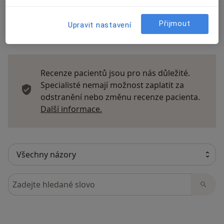
Přijmout
Upravit nastavení
43 názorů
Recenze pacientů jsou pro nás důležité.
Specialisté nemají možnost zaplatit za
odstranění nebo změnu recenze pacienta.
Další informace o názorech
Další informace.
Hledejte v názorech