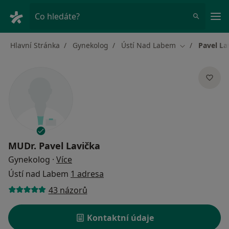
Hla
Co hledáte?
Hlavní Stránka
Gynekolog
Ústí Nad Labem
Pavel La
Změna města
MUDr.
Pavel Lavička
o specializacích
Gynekolog
·
Více
Ústí nad Labem
1 adresa
43 názorů
Kontaktní údaje