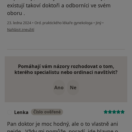
existují takoví doktoři a odborníci ve svém
oboru .
23. ledna 2024
•
Ord. praktického lékaře gynekologa
•
Jiný
•
podle názoru uživatele Martina Nováková
Nahlásit zneužití
Pomáhají vám názory rozhodovat o tom,
kterého specialistu nebo ordinaci navštívit?
Ano
Ne
Lenka
Číslo ověřené
L
Pan doktor je moc hodný, ale o to vlastně ani
nejde.. Vždy mi pomůže, poradí, jde hlavne o