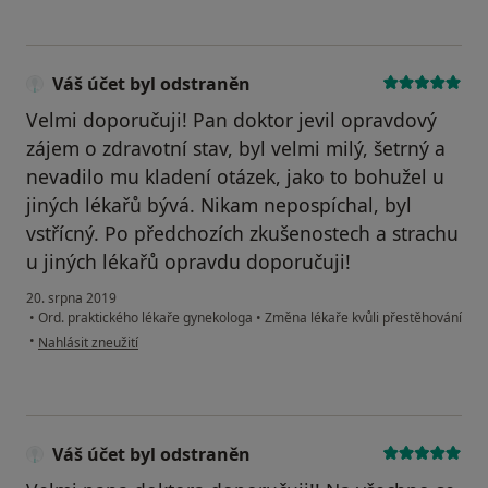
Váš účet byl odstraněn
Velmi doporučuji! Pan doktor jevil opravdový
zájem o zdravotní stav, byl velmi milý, šetrný a
nevadilo mu kladení otázek, jako to bohužel u
jiných lékařů bývá. Nikam nepospíchal, byl
vstřícný. Po předchozích zkušenostech a strachu
u jiných lékařů opravdu doporučuji!
20. srpna 2019
•
Ord. praktického lékaře gynekologa
•
Změna lékaře kvůli přestěhování
podle názoru uživatele Váš účet byl odstraněn
•
Nahlásit zneužití
Váš účet byl odstraněn