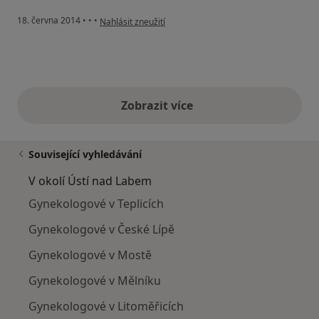
podle názoru uživatele Váš účet byl odstraněn
18. června 2014
•
•
•
Nahlásit zneužití
Zobrazit více
výše uvedené názory
Související vyhledávání
V okolí Ústí nad Labem
Gynekologové v Teplicích
Gynekologové v České Lípě
Gynekologové v Mostě
Gynekologové v Mělníku
Gynekologové v Litoměřicích