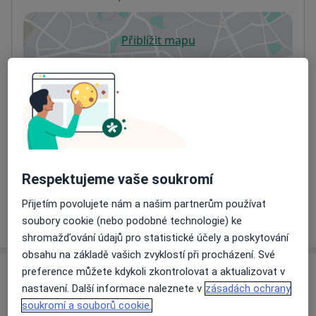
Přiblížit mapu
se otevře v nové záložce
Dostupnost
Na této adrese online kalendář není aktivní
Co mám v takové situaci udělat?
Způsoby platby (soukromé návštěvy)
Na teto adrese lékař přijímá pacienty na pojišťovnu
Respektujeme vaše soukromí
Detaily
Přijetím povolujete nám a našim partnerům používat
Více
soubory cookie (nebo podobné technologie) ke
o adrese
shromažďování údajů pro statistické účely a poskytování
obsahu na základě vašich zvyklostí při procházení. Své
preference můžete kdykoli zkontrolovat a aktualizovat v
Názory
nastavení. Další informace naleznete v
zásadách ochrany
soukromí a souborů cookie.
Přidejte svůj názor