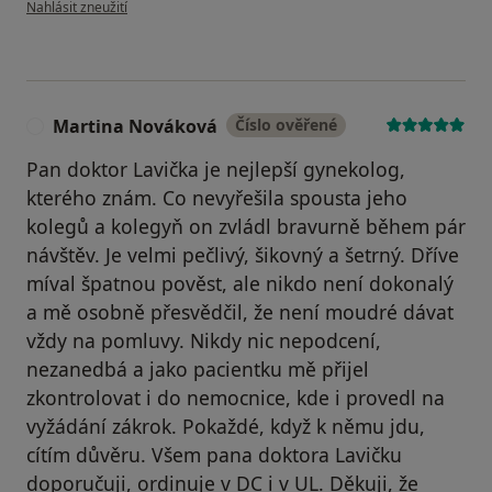
podle názoru uživatele Denisa Fatková
Nahlásit zneužití
Martina Nováková
Číslo ověřené
M
Pan doktor Lavička je nejlepší gynekolog,
kterého znám. Co nevyřešila spousta jeho
kolegů a kolegyň on zvládl bravurně během pár
návštěv. Je velmi pečlivý, šikovný a šetrný. Dříve
míval špatnou pověst, ale nikdo není dokonalý
a mě osobně přesvědčil, že není moudré dávat
vždy na pomluvy. Nikdy nic nepodcení,
nezanedbá a jako pacientku mě přijel
zkontrolovat i do nemocnice, kde i provedl na
vyžádání zákrok. Pokaždé, když k němu jdu,
cítím důvěru. Všem pana doktora Lavičku
doporučuji, ordinuje v DC i v UL. Děkuji, že