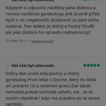
Kdybych si odpustila návštěvy pana doktora a
rovnou navštívila gynekologa jiné úrovně přišla
bych o víc negativních zkušeností co jsem stihla
nasbírat. Pan doktor je dobrý a hodný člověk
ale jako doktora ho opravdu nedoporucuji!
podle názoru uživatele Váš účet byl odstraněn
25. ledna 2017
•
•
•
Nahlásit zneužití
Váš účet byl odstraněn
Dobry den.urcite mily.peclivy a vlidny
gynekolog.Prvni lekar v Decine, ktery mi delal
pri prevenci Uz a vysetreni prsou.Dar davat
nemusite.pokud nechcete.udivilo, me , ze se
musim objednat i kdyz ma prazdno.asi se sestre
nechtelo.