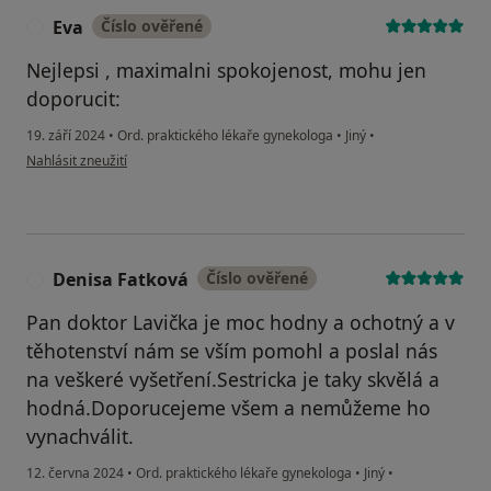
Eva
Číslo ověřené
E
Nejlepsi , maximalni spokojenost, mohu jen
doporucit:
19. září 2024
•
Ord. praktického lékaře gynekologa
•
Jiný
•
podle názoru uživatele Eva
Nahlásit zneužití
Denisa Fatková
Číslo ověřené
D
Pan doktor Lavička je moc hodny a ochotný a v
těhotenství nám se vším pomohl a poslal nás
na veškeré vyšetření.Sestricka je taky skvělá a
hodná.Doporucejeme všem a nemůžeme ho
vynachválit.
12. června 2024
•
Ord. praktického lékaře gynekologa
•
Jiný
•