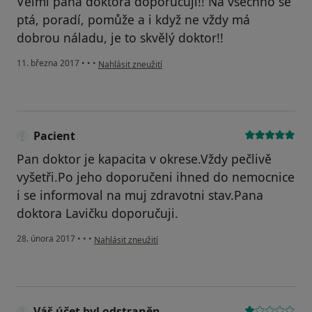
Velmi pana doktora doporučuji!! Na všechno se
ptá, poradí, pomůže a i když ne vždy má
dobrou náladu, je to skvělý doktor!!
podle názoru uživatele Váš účet byl odstraněn
11. března 2017
•
•
•
Nahlásit zneužití
Pacient
Pan doktor je kapacita v okrese.Vždy pečlivě
vyšetři.Po jeho doporučeni ihned do nemocnice
i se informoval na muj zdravotni stav.Pana
doktora Lavičku doporučuji.
podle názoru uživatele Pacient
28. února 2017
•
•
•
Nahlásit zneužití
Váš účet byl odstraněn