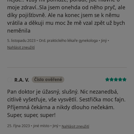
moje zdraví..Sla jsem onehda od něho pryč, ale
díky pojišťovně. Ale na konec jsem se k němu
vrátila a děkuji mu moc že mě vzal zpět už bych
neměnila
5. listopadu 2023
•
Ord. praktického lékaře gynekologa
•
Jiný
•
podle názoru uživatele Lenka
Nahlásit zneužití
R.A. V.
Číslo ověřené
R
Pan doktor je úžasný, slušný. Nic nezanedbá,
citlivě vyšetřuje, vše vysvětlí. Sestřička moc fajn.
Příjemná čekárna a nikdy dlouho nečekám.
Super, super, super!
podle názoru uživatele R.A. V.
25. října 2023
•
jiné místo
•
Jiný
•
Nahlásit zneužití