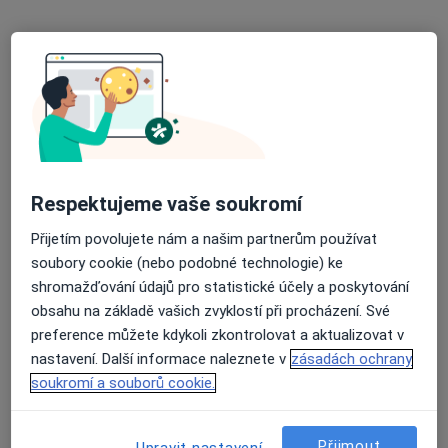
MUDr. Bohumil Bradáč
Gynekolog
Respektujeme vaše soukromí
27 názorů
Přijetím povolujete nám a našim partnerům používat
Adresa 1
Adresa 2
soubory cookie (nebo podobné technologie) ke
shromažďování údajů pro statistické účely a poskytování
obsahu na základě vašich zvyklostí při procházení. Své
Březinova 1614, Louny
•
Mapa
preference můžete kdykoli zkontrolovat a aktualizovat v
Gynoft s.r.o.
nastavení. Další informace naleznete v
zásadách ochrany
Tento specialista nenabízí online rezervaci termínu na této adrese.
soukromí a souborů cookie.
Rezervovat termín
Přijmout