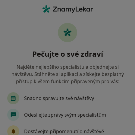
Hla
Gynekolog • Louny, ústecký
Filtry
Mapa
Gynekolog Louny
Pečujte o své zdraví
Jak řadíme výsledky vyhledávání?
Najděte nejlepšího specialistu a objednejte si
návštěvu. Stáhněte si aplikaci a získejte bezplatný
Jakou pojišťovnu máte?
přístup k všem funkcím připraveným pro vás:
Zdravotní pojišťovna ministerstva vnitra ČR
Snadno spravujte své návštěvy
Oborová zdravotní pojišťovna
Odesílejte zprávy svým specialistům
Vojenská zdravotní pojišťovna ČR
Dostávejte připomenutí o návštěvě