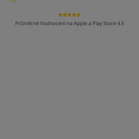
Revírní bratrská pokladna, zdravotní pojišťovna
Průměrné hodnocení na Apple a Play Store 4.5
Monika Roubalová
Gynekolog
21 názorů
Březinova 1614, Louny
•
Mapa
Ordinace
Tento specialista nenabízí online rezervaci termínu na této adrese.
Rezervovat termín