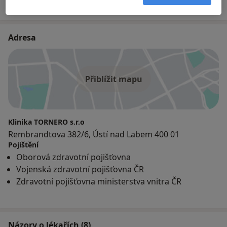
Adresa
Přiblížit mapu
Klinika TORNERO s.r.o
Rembrandtova 382/6, Ústí nad Labem 400 01
Pojištění
Oborová zdravotní pojišťovna
Vojenská zdravotní pojišťovna ČR
Zdravotní pojišťovna ministerstva vnitra ČR
Názory o lékařích (8)