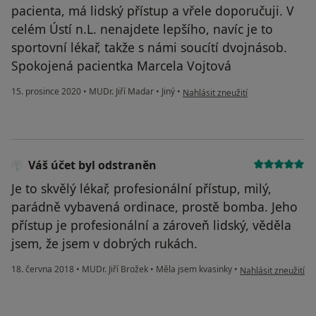
pacienta, má lidský přístup a vřele doporučuji. V
celém Ústí n.L. nenajdete lepšího, navíc je to
sportovní lékař, takže s námi soucítí dvojnásob.
Spokojená pacientka Marcela Vojtová
podle názoru uživatele Marcela V
15. prosince 2020
•
MUDr. Jiří Madar
•
Jiný
•
Nahlásit zneužití
Váš účet byl odstraněn
Je to skvělý lékař, profesionální přístup, milý,
parádně vybavená ordinace, prostě bomba. Jeho
přístup je profesionální a zároveň lidský, věděla
jsem, že jsem v dobrých rukách.
podle názoru uživat
18. června 2018
•
MUDr. Jiří Brožek
•
Měla jsem kvasinky
•
Nahlásit zneužití