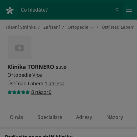
Hla
Co hledáte?
Hlavní Stránka
Zařízení
Ortopedie
Ústí Nad Labem
Změna města
Klinika TORNERO s.r.o
Ortopedie
Více
Ústí nad Labem
1 adresa
8 názorů
O nás
Specialisté
Adresy
Názory
Podívejte se na další kliniky