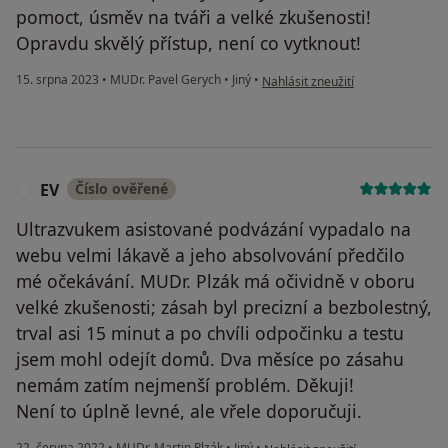
pomoct, úsměv na tváři a velké zkušenosti!
Opravdu skvělý přístup, není co vytknout!
podle názoru uživatele V.P.
15. srpna 2023
•
MUDr. Pavel Gerych
•
Jiný
•
Nahlásit zneužití
EV
Číslo ověřené
E
Ultrazvukem asistované podvázání vypadalo na
webu velmi lákavě a jeho absolvování předčilo
mé očekávání. MUDr. Plzák má očividně v oboru
velké zkušenosti; zásah byl precizní a bezbolestný,
trval asi 15 minut a po chvíli odpočinku a testu
jsem mohl odejít domů. Dva měsíce po zásahu
nemám zatím nejmenší problém. Děkuji!
Není to úplně levné, ale vřele doporučuji.
podle názoru uživatele EV
22. června 2022
•
MUDr. Martin Plzák
•
Jiný
•