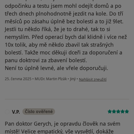
odpočinku a testu jsem mohl odejít domů a po
třech dnech plnohodnotně jezdit na kole. Do tří
měsíců po zásahu úplně bez bolesti a to již 9let.
Jestli tu někdo říká, že je to drahé, tak to si
nemyslím. Před operací bych dal klidně i více než
10x tolik, aby mě někdo zbavil tak strašných
bolestí. Takže moc děkuji dceři za doporučení a
panu doktrovi za zbavení bolestí.
Není to úplně levné, ale vřele doporučuji.
podle názoru uživatele Roma Šir
25. června 2025
•
MUDr. Martin Plzák
•
Jiný
•
Nahlásit zneužití
V.P.
Číslo ověřené
V
Pan doktor Gerych, je opravdu člověk na svém
místě! Velice empatický, vše vysvětlí, dokáže