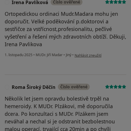
Irena Pavlíková
Číslo ověřené
I
Ortopedickou ordinaci Mudr.Madara mohu jen
doporučit. Velké poděkování p.doktorovi a
sestřičce za vstřícnost,profesionalitu, pečlivé
vyšetření a řešení mých zdravotních obtíží. Děkuji,
Irena Pavlikova
podle názoru uživatele Irena Pavlí
1. listopadu 2025
•
MUDr. Jiří Madar
•
Jiný
•
Nahlásit zneužití
Roma Široký Děčín
Číslo ověřené
R
Několik let jsem opravdu bolestivě trpěl na
hemeroidy. K MUDr. Plzákovi, mě doporučila
dcera. Po konzultaci s MUDr. Plzákem jsem
neváhal a nechal si je odstranit bezbolestnou
malou operací, trvající cca 20min a po chvíli