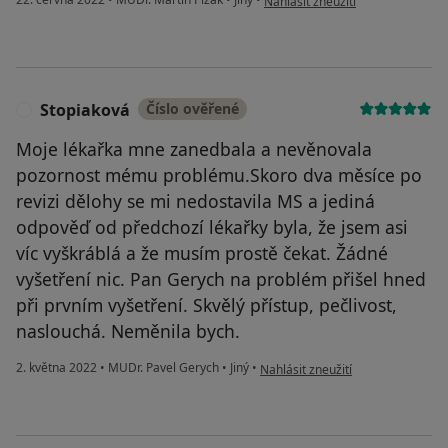
Nahlásit zneužití
Stopiaková
Číslo ověřené
S
Moje lékařka mne zanedbala a nevěnovala
pozornost mému problému.Skoro dva měsíce po
revizi dělohy se mi nedostavila MS a jediná
odpověď od předchozí lékařky byla, že jsem asi
víc vyškráblá a že musím prostě čekat. Žádné
vyšetření nic. Pan Gerych na problém přišel hned
při prvním vyšetření. Skvělý přístup, pečlivost,
naslouchá. Neměnila bych.
podle názoru uživatele Stopiakov
2. května 2022
•
MUDr. Pavel Gerych
•
Jiný
•
Nahlásit zneužití