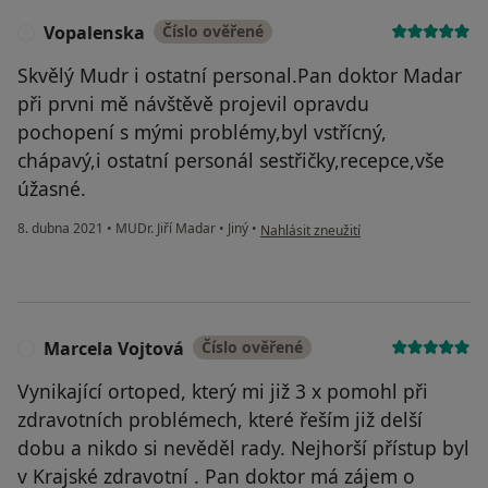
Vopalenska
Číslo ověřené
V
Skvělý Mudr i ostatní personal.Pan doktor Madar
při prvni mě návštěvě projevil opravdu
pochopení s mými problémy,byl vstřícný,
chápavý,i ostatní personál sestřičky,recepce,vše
úžasné.
podle názoru uživatele Vopalenska
8. dubna 2021
•
MUDr. Jiří Madar
•
Jiný
•
Nahlásit zneužití
Marcela Vojtová
Číslo ověřené
M
Vynikající ortoped, který mi již 3 x pomohl při
zdravotních problémech, které řeším již delší
dobu a nikdo si nevěděl rady. Nejhorší přístup byl
v Krajské zdravotní . Pan doktor má zájem o