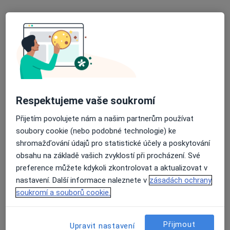
MUDr. Jaroslav Bednář
Ortoped
Prof. MUDr. Ladislav Pyšný
Ortoped
Respektujeme vaše soukromí
3 názory
Přijetím povolujete nám a našim partnerům používat
soubory cookie (nebo podobné technologie) ke
MUDr. Jiří Madar
shromažďování údajů pro statistické účely a poskytování
Ortoped
obsahu na základě vašich zvyklostí při procházení. Své
3 názory
preference můžete kdykoli zkontrolovat a aktualizovat v
nastavení. Další informace naleznete v
zásadách ochrany
soukromí a souborů cookie.
MUDr. Pavel Neckář
Ortoped
Přijmout
6 názorů
Upravit nastavení