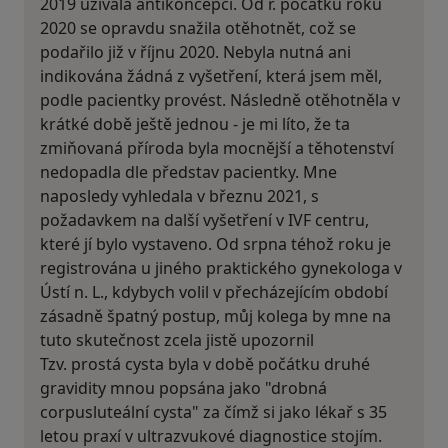
2019 užívala antikoncepci. Od r. počátku roku
2020 se opravdu snažila otěhotnět, což se
podařilo již v říjnu 2020. Nebyla nutná ani
indikována žádná z vyšetření, která jsem měl,
podle pacientky provést. Následně otěhotněla v
krátké době ještě jednou - je mi líto, že ta
zmiňovaná příroda byla mocnější a těhotenství
nedopadla dle představ pacientky. Mne
naposledy vyhledala v březnu 2021, s
požadavkem na další vyšetření v IVF centru,
které jí bylo vystaveno. Od srpna téhož roku je
registrována u jiného praktického gynekologa v
Ústí n. L., kdybych volil v přecházejícím období
zásadně špatný postup, můj kolega by mne na
tuto skutečnost zcela jistě upozornil
Tzv. prostá cysta byla v době počátku druhé
gravidity mnou popsána jako "drobná
corpusluteální cysta" za čímž si jako lékař s 35
letou praxí v ultrazvukové diagnostice stojím.