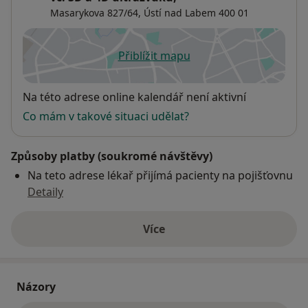
Masarykova 827/64,
Ústí nad Labem
400 01
Přiblížit mapu
se otevře v nové záložce
Dostupnost
Na této adrese online kalendář není aktivní
Co mám v takové situaci udělat?
Způsoby platby (soukromé návštěvy)
Na teto adrese lékař přijímá pacienty na pojišťovnu
Detaily
Více
o adrese
Názory