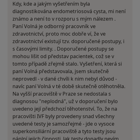
Kdy, kde a jakým vyšetřením byla
diagnostikována endometriosová cysta, mi není
známo a není to v rozporu s mým nálezem .
Paní Volná je odborný pracovník ve
zdravotnictví, proto moc dobře ví, že ve
zdravotnictví existují tzv. doporučené postupy, i
s časovými limity. . Doporučené postupy se
mohou lišit od představ pacientek, což se v
tomto případě zřejmě stalo. Vyšetření, která si
paní Volná představovala, jsem skutečně
neprovedl - v dané chvíli k nim nebyl důvod -
navíc paní Volná v té době skutečně otěhotněla.
Na vyšší pracoviště v Praze se nedostala s
diagnosou "neplodná", už v doporučení bylo
uvedeno její předchozí těhotenství. To, že na
pracovišti IVF byly provedeny snad všechny
uvedené testy je samozřejmé - jde o vysoce
superkonsiliární pracoviště a tyto testy jsou
náplní jejich činnosti. Jak testy dopadly nevím,