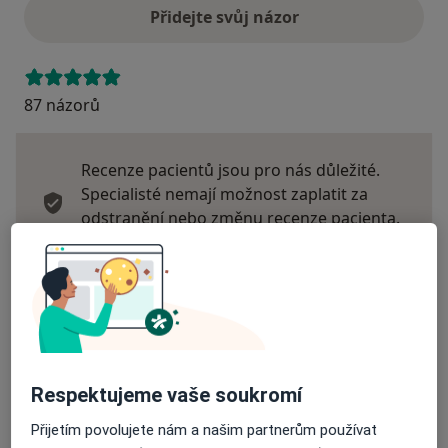
Přidejte svůj názor
87 názorů
Recenze pacientů jsou pro nás důležité.
Specialisté nemají možnost zaplatit za
odstranění nebo změnu recenze pacienta.
Další informace o názorech
Další informace.
Hledejte v názorech
Respektujeme vaše soukromí
Přijetím povolujete nám a našim partnerům používat