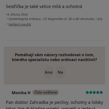
Sestřička je také velice milá a ochotná
14. března 2024
•
Gynekologická ordinace , UZ diagnostika vč. 3D a 4D ultrazvuku,
•
Jiný
podle názoru uživatele R.Pokorná
•
Nahlásit zneužití
Pomáhají vám názory rozhodovat o tom,
kterého specialistu nebo ordinaci navštívit?
Ano
Ne
Monika H
Číslo ověřené
M
Pan doktor Zahradka je peclivy, ochotny a lidsky
lekar. Vse dukladne vysetri, vysvetli a jeste vi