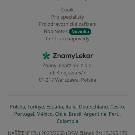
Ceník
Pro specialisty
Pro zdravotnická zařízení
Noa Notes
Novinka
Centrum nápovědy
Kontakt
ZnamyLekar - Hlavní stránka
ZnanyLekarz Sp. z o.o.
ul. Kolejowa 5/7
01-217 Warszawa, Polska
se otevře v nové záložce
se otevře v nové záložce
se otevře v nové záložce
se otevře v nové záložce
se otevře v 
se o
Polska
,
Türkiye
,
España
,
Italia
,
Deutschland
,
Česko
,
se otevře v nové záložce
se otevře v nové záložce
se otevře v nové záložce
se otevře v nové záložc
se otevře v 
se ote
Portugal
,
México
,
Chile
,
Brasil
,
Argentina
,
Perú
,
se otevře v nové záložce
Colombia
NAŘÍZENÍ (EU) 2022/2065 (DSA) článek 24: 15.395.179