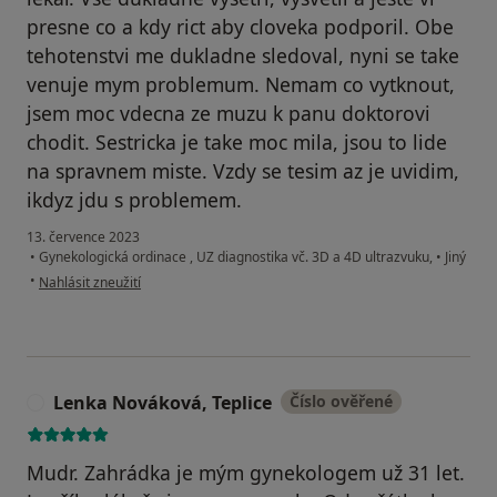
presne co a kdy rict aby cloveka podporil. Obe
tehotenstvi me dukladne sledoval, nyni se take
venuje mym problemum. Nemam co vytknout,
jsem moc vdecna ze muzu k panu doktorovi
chodit. Sestricka je take moc mila, jsou to lide
na spravnem miste. Vzdy se tesim az je uvidim,
ikdyz jdu s problemem.
13. července 2023
•
Gynekologická ordinace , UZ diagnostika vč. 3D a 4D ultrazvuku,
•
Jiný
podle názoru uživatele Monika H
•
Nahlásit zneužití
Lenka Nováková, Teplice
Číslo ověřené
L
Mudr. Zahrádka je mým gynekologem už 31 let.