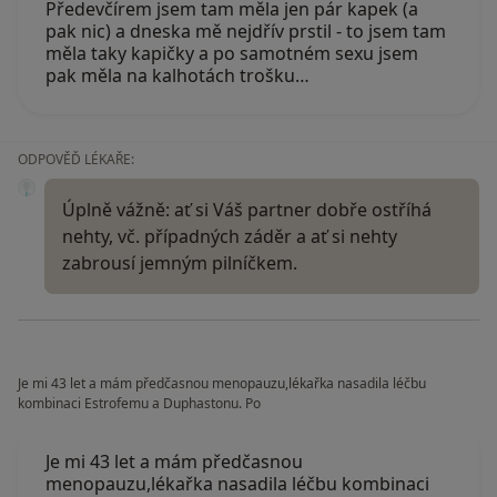
Předevčírem jsem tam měla jen pár kapek (a
pak nic) a dneska mě nejdřív prstil - to jsem tam
měla taky kapičky a po samotném sexu jsem
pak měla na kalhotách trošku…
ODPOVĚĎ LÉKAŘE:
Úplně vážně: ať si Váš partner dobře ostříhá
nehty, vč. případných záděr a ať si nehty
zabrousí jemným pilníčkem.
Je mi 43 let a mám předčasnou menopauzu,lékařka nasadila léčbu
kombinaci Estrofemu a Duphastonu. Po
Je mi 43 let a mám předčasnou
menopauzu,lékařka nasadila léčbu kombinaci