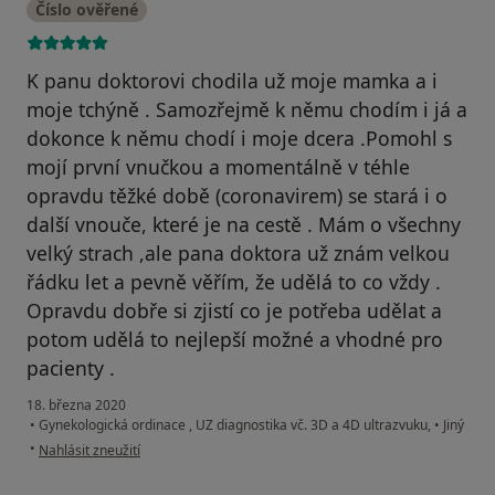
Číslo ověřené
K panu doktorovi chodila už moje mamka a i
moje tchýně . Samozřejmě k němu chodím i já a
dokonce k němu chodí i moje dcera .Pomohl s
mojí první vnučkou a momentálně v téhle
opravdu těžké době (coronavirem) se stará i o
další vnouče, které je na cestě . Mám o všechny
velký strach ,ale pana doktora už znám velkou
řádku let a pevně věřím, že udělá to co vždy .
Opravdu dobře si zjistí co je potřeba udělat a
potom udělá to nejlepší možné a vhodné pro
pacienty .
18. března 2020
•
Gynekologická ordinace , UZ diagnostika vč. 3D a 4D ultrazvuku,
•
Jiný
podle názoru uživatele Šárka rozená Skálová prov. Zitová
•
Nahlásit zneužití