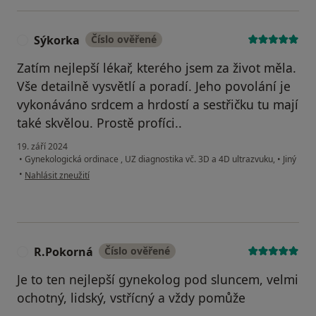
Sýkorka
Číslo ověřené
S
Zatím nejlepší lékař, kterého jsem za život měla.
Vše detailně vysvětlí a poradí. Jeho povolání je
vykonáváno srdcem a hrdostí a sestřičku tu mají
také skvělou. Prostě profíci..
19. září 2024
•
Gynekologická ordinace , UZ diagnostika vč. 3D a 4D ultrazvuku,
•
Jiný
podle názoru uživatele Sýkorka
•
Nahlásit zneužití
R.Pokorná
Číslo ověřené
R
Je to ten nejlepší gynekolog pod sluncem, velmi
ochotný, lidský, vstřícný a vždy pomůže