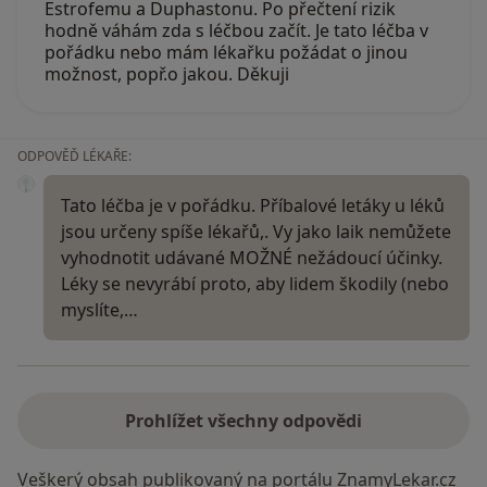
Estrofemu a Duphastonu. Po přečtení rizik
hodně váhám zda s léčbou začít. Je tato léčba v
pořádku nebo mám lékařku požádat o jinou
možnost, popř.o jakou. Děkuji
ODPOVĚĎ LÉKAŘE:
Tato léčba je v pořádku. Příbalové letáky u léků
jsou určeny spíše lékařů,. Vy jako laik nemůžete
vyhodnotit udávané MOŽNÉ nežádoucí účinky.
Léky se nevyrábí proto, aby lidem škodily (nebo
myslíte,…
Prohlížet všechny odpovědi
Veškerý obsah publikovaný na portálu ZnamyLekar.cz