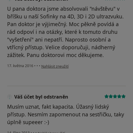
U pana doktora jsme absolvovali "návštěvu" v
bříšku u naší Sofinky na 4D, 3D i 2D ultrazvuku.
Pan doktor je výjimečný. Moc pěkně povídá a
rád odpoví i na otázky, které k tomuto druhu
"vyšetření" ani nepatří. Naprosto osobní a
vtřícný přístup. Velice doporučuji, nádherný
zážitek. Panu doktorovi moc děkujeme.
podle názoru uživatele Váš účet byl odstraněn
17. května 2016
•
•
•
Nahlásit zneužití
Váš účet byl odstraněn
Musím uznat, fakt kapacita. Úžasný lidský
přístup. Nesmím zapomenout na sestřičku, taky
úplně supeeer :-)
podle názoru uživatele Váš účet byl odstraněn
14. října 2013
•
•
•