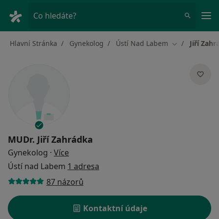
Hla
Co hledáte?
Hlavní Stránka
Gynekolog
Ústí Nad Labem
Jiří Zah
Změna města
MUDr.
Jiří Zahrádka
o specializacích
Gynekolog
·
Více
Ústí nad Labem
1 adresa
87 názorů
Kontaktní údaje