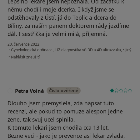
Lepšího lékaře jsem nepoznala. Od začátku k
němu chodí i moje dcerka. I když jsme se
odstěhovaly z Ústí, já do Teplic a dcera do
Bíliny, za naším panem doktorem rády jezdíme
dál. I sestřička je velmi milá, příjemná.
20. července 2022
•
Gynekologická ordinace , UZ diagnostika vč. 3D a 4D ultrazvuku,
•
Jiný
podle názoru uživatele Lenka Nováková, Teplice
•
Nahlásit zneužití
Petra Volná
Číslo ověřené
P
Dlouho jsem premyslela, zda napsat tuto
recenzi, ale pokud to pomuze alespon jedne
zene, tak svuj ucel splnila.
K tomuto lekari jsem chodila cca 13 let.
Bezne veci - jako je prevence asi lekar zvlada,