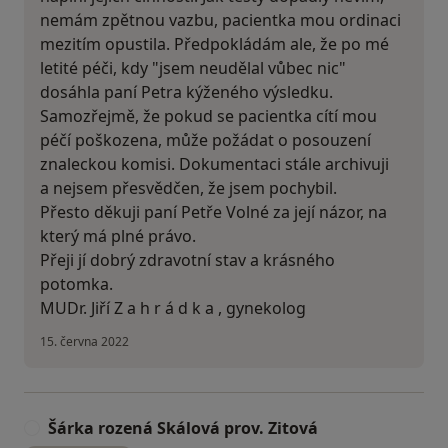
nemám zpětnou vazbu, pacientka mou ordinaci
mezitím opustila. Předpokládám ale, že po mé
letité péči, kdy "jsem neudělal vůbec nic"
dosáhla paní Petra kýženého výsledku.
Samozřejmě, že pokud se pacientka cítí mou
péčí poškozena, může požádat o posouzení
znaleckou komisi. Dokumentaci stále archivuji
a nejsem přesvědčen, že jsem pochybil.
Přesto děkuji paní Petře Volné za její názor, na
který má plné právo.
Přeji jí dobrý zdravotní stav a krásného
potomka.
MUDr. Jiří Z a h r á d k a , gynekolog
15. června 2022
Šárka rozená Skálová prov. Zitová
Š