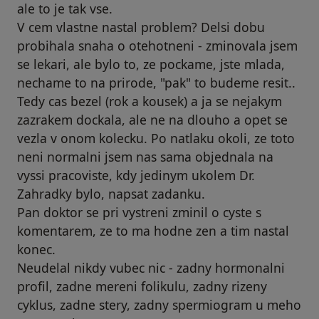
ale to je tak vse.
V cem vlastne nastal problem? Delsi dobu
probihala snaha o otehotneni - zminovala jsem
se lekari, ale bylo to, ze pockame, jste mlada,
nechame to na prirode, "pak" to budeme resit..
Tedy cas bezel (rok a kousek) a ja se nejakym
zazrakem dockala, ale ne na dlouho a opet se
vezla v onom kolecku. Po natlaku okoli, ze toto
neni normalni jsem nas sama objednala na
vyssi pracoviste, kdy jedinym ukolem Dr.
Zahradky bylo, napsat zadanku.
Pan doktor se pri vystreni zminil o cyste s
komentarem, ze to ma hodne zen a tim nastal
konec.
Neudelal nikdy vubec nic - zadny hormonalni
profil, zadne mereni folikulu, zadny rizeny
cyklus, zadne stery, zadny spermiogram u meho