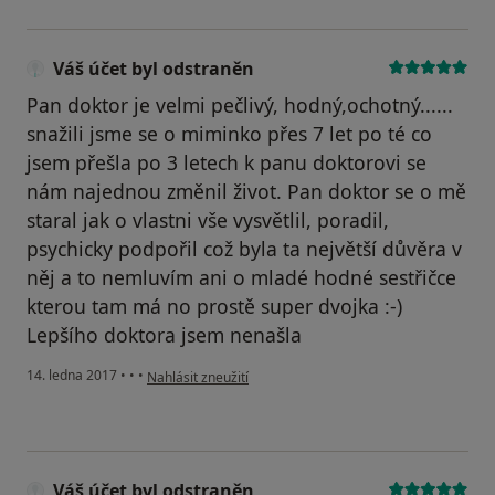
Váš účet byl odstraněn
Pan doktor je velmi pečlivý, hodný,ochotný......
snažili jsme se o miminko přes 7 let po té co
jsem přešla po 3 letech k panu doktorovi se
nám najednou změnil život. Pan doktor se o mě
staral jak o vlastni vše vysvětlil, poradil,
psychicky podpořil což byla ta největší důvěra v
něj a to nemluvím ani o mladé hodné sestřičce
kterou tam má no prostě super dvojka :-)
Lepšího doktora jsem nenašla
podle názoru uživatele Váš účet byl odstraněn
14. ledna 2017
•
•
•
Nahlásit zneužití
Váš účet byl odstraněn