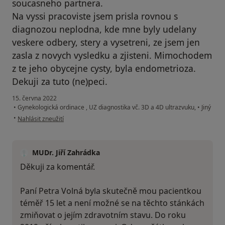
soucasneho partnera.
Na vyssi pracoviste jsem prisla rovnou s
diagnozou neplodna, kde mne byly udelany
veskere odbery, stery a vysetreni, ze jsem jen
zasla z novych vysledku a zjisteni. Mimochodem
z te jeho obycejne cysty, byla endometrioza.
Dekuji za tuto (ne)peci.
15. června 2022
•
Gynekologická ordinace , UZ diagnostika vč. 3D a 4D ultrazvuku,
•
Jiný
podle názoru uživatele Petra Volná
•
Nahlásit zneužití
MUDr. Jiří Zahrádka
Děkuji za komentář.
Paní Petra Volná byla skutečně mou pacientkou
téměř 15 let a není možné se na těchto stánkách
zmiňovat o jejím zdravotním stavu. Do roku