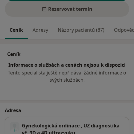
Rezervovat termín
Ceník
Adresy
Názory pacientů (87)
Odpovědi
Ceník
Informace o službách a cenách nejsou k dispozici
Tento specialista ještě nepřidával žádné informace o
svých službách.
Adresa
Gynekologická ordinace , UZ diagnostika
vč. 3D a 4D ultrazvuku,