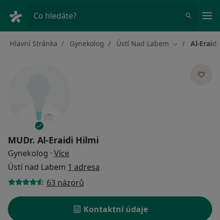
Hla
Co hledáte?
Hlavní Stránka
Gynekolog
Ústí Nad Labem
Al-Eraidi
Změna města
MUDr.
Al-Eraidi Hilmi
o specializacích
Gynekolog
·
Více
Ústí nad Labem
1 adresa
63 názorů
Kontaktní údaje