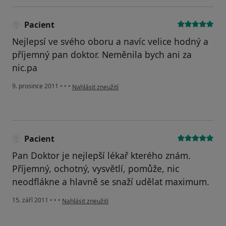
Pacient
Nejlepsí ve svého oboru a navíc velice hodný a
příjemný pan doktor. Neměnila bych ani za
nic.pa
podle názoru uživatele Pacient
9. prosince 2011
•
•
•
Nahlásit zneužití
Pacient
Pan Doktor je nejlepší lékař kterého znám.
Příjemný, ochotný, vysvětlí, pomůže, nic
neodflákne a hlavně se snaží udělat maximum.
podle názoru uživatele Pacient
15. září 2011
•
•
•
Nahlásit zneužití