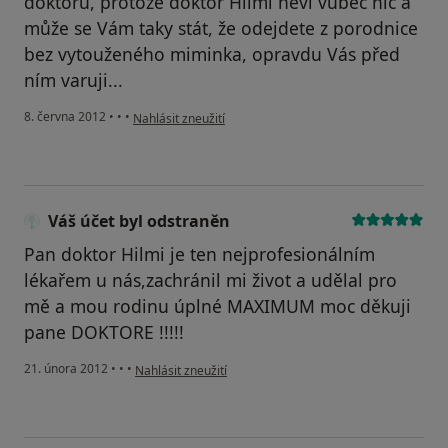
doktorů, protože doktor Hilmi neví vůbec nic a
může se Vám taky stát, že odejdete z porodnice
bez vytouženého miminka, opravdu Vás před
ním varuji...
podle názoru uživatele Váš účet byl odstraněn
8. června 2012
•
•
•
Nahlásit zneužití
Váš účet byl odstraněn
Pan doktor Hilmi je ten nejprofesionálním
lékařem u nás,zachránil mi život a udělal pro
mě a mou rodinu úplné MAXIMUM moc děkuji
pane DOKTORE !!!!!
podle názoru uživatele Váš účet byl odstraněn
21. února 2012
•
•
•
Nahlásit zneužití