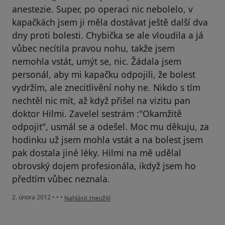
anestezie. Super, po operaci nic nebolelo, v
kapačkách jsem ji měla dostávat ještě další dva
dny proti bolesti. Chybička se ale vloudila a já
vůbec necítila pravou nohu, takže jsem
nemohla vstát, umýt se, nic. Žádala jsem
personál, aby mi kapačku odpojili, že bolest
vydržím, ale znecitlivění nohy ne. Nikdo s tím
nechtěl nic mít, až když přišel na vizitu pan
doktor Hilmi. Zavelel sestrám :"Okamžitě
odpojit", usmál se a odešel. Moc mu děkuju, za
hodinku už jsem mohla vstát a na bolest jsem
pak dostala jiné léky. Hilmi na mě udělal
obrovský dojem profesionála, ikdyž jsem ho
předtím vůbec neznala.
podle názoru uživatele Eva
2. února 2012
•
•
•
Nahlásit zneužití