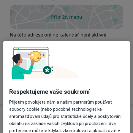
Přiblížit mapu
se otevře v nové záložce
Dostupnost
Na této adrese online kalendář není aktivní
Co mám v takové situaci udělat?
Způsoby platby (soukromé návštěvy)
Na teto adrese lékař přijímá pacienty na pojišťovnu
Detaily
Respektujeme vaše soukromí
Více
o adrese
Přijetím povolujete nám a našim partnerům používat
soubory cookie (nebo podobné technologie) ke
Názory
shromažďování údajů pro statistické účely a poskytování
obsahu na základě vašich zvyklostí při procházení. Své
Přidejte svůj názor
preference můžete kdykoli zkontrolovat a aktualizovat v