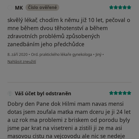
MK
Číslo ověřené
M
skvělý lékař, chodím k němu již 10 let, pečoval o
mne během dvou těhotenství a během
zdravotních problémů způsobených
zanedbáním jeho předchůdce
8. září 2020
•
Ord. praktického lékaře gynekologa
•
Jiný
•
podle názoru uživatele MK
Nahlásit zneužití
Váš účet byl odstraněn
Dobry den Pane dok Hilmi mam navas mensi
dotas jsem zoufala matka mam dceru je ji 24 let
a uz rok ma problemi z briskem od porodu byly
jsme par krat na visetreni a zistili ji ze ma asi
masovou cistu na vejcovodu ale nic se nedeje