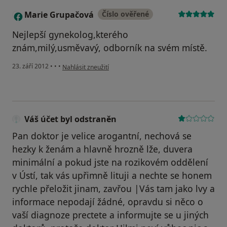
Marie Grupačová
Číslo ověřené
M
Nejlepší gynekolog,kterého
znám,milý,usměvavý, odborník na svém místě.
podle názoru uživatele Marie Grupačová
23. září 2012
•
•
•
Nahlásit zneužití
Váš účet byl odstraněn
Pan doktor je velice arogantní, nechová se
hezky k ženám a hlavně hrozně lže, duvera
minimální a pokud jste na rozikovém oddělení
v Ústí, tak vás upřimně lituji a nechte se honem
rychle přeložit jinam, zavřou |Vás tam jako lvy a
informace nepodají žádné, opravdu si něco o
vaší diagnoze prectete a informujte se u jiných