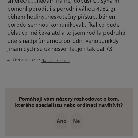
směrech.....nedám na něj dopustit....syna mi
pomohl porodit i s porodní váhou 4982 gr
během hodiny..neskutečný přístup..během
porodu semnou komunikoval..říkal co bude
dělat,co mě čeká atd a to jsem rodila podruhé
dítě s nadprůměrnou porodní váhou..nikdy
jinam bych se už nesvěřila..jen tak dál <3
podle názoru uživatele Váš účet byl odstraněn
4. března 2013
•
•
•
Nahlásit zneužití
Pomáhají vám názory rozhodovat o tom,
kterého specialistu nebo ordinaci navštívit?
Ano
Ne