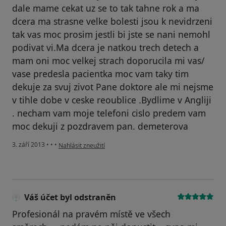
dale mame cekat uz se to tak tahne rok a ma
dcera ma strasne velke bolesti jsou k nevidrzeni
tak vas moc prosim jestli bi jste se nani nemohl
podivat vi.Ma dcera je natkou trech detech a
mam oni moc velkej strach doporucila mi vas/
vase predesla pacientka moc vam taky tim
dekuje za svuj zivot Pane doktore ale mi nejsme
v tihle dobe v ceske reoublice .Bydlime v Angliji
. necham vam moje telefoni cislo predem vam
moc dekuji z pozdravem pan. demeterova
podle názoru uživatele Váš účet byl odstraněn
3. září 2013
•
•
•
Nahlásit zneužití
Váš účet byl odstraněn
Profesionál na pravém místě ve všech