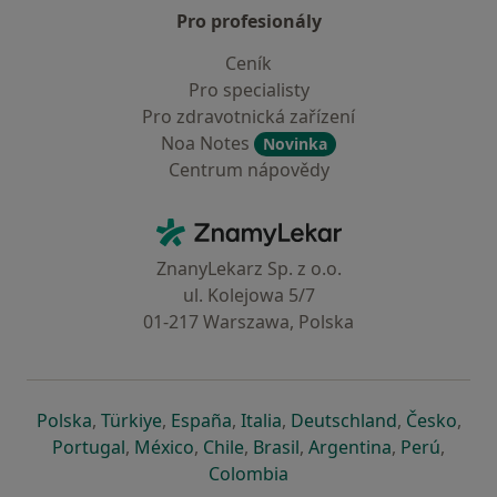
Pro profesionály
Ceník
Pro specialisty
Pro zdravotnická zařízení
Noa Notes
Novinka
Centrum nápovědy
Kontakt
ZnamyLekar - Hlavní stránka
ZnanyLekarz Sp. z o.o.
ul. Kolejowa 5/7
01-217 Warszawa, Polska
se otevře v nové záložce
se otevře v nové záložce
se otevře v nové záložce
se otevře v nové záložce
se otevře v 
se o
Polska
,
Türkiye
,
España
,
Italia
,
Deutschland
,
Česko
,
se otevře v nové záložce
se otevře v nové záložce
se otevře v nové záložce
se otevře v nové záložc
se otevře v 
se ote
Portugal
,
México
,
Chile
,
Brasil
,
Argentina
,
Perú
,
se otevře v nové záložce
Colombia