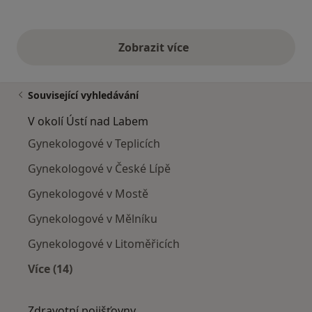
Zobrazit více
výše uvedené názory
Související vyhledávání
V okolí Ústí nad Labem
Gynekologové v Teplicích
Gynekologové v České Lípě
Gynekologové v Mostě
Gynekologové v Mělníku
Gynekologové v Litoměřicích
Více (14)
Více v kategorii: V okolí Ústí nad Labem
Zdravotní pojišťovny