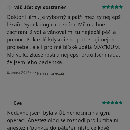
Váš účet byl odstraněn
Doktor Hilmi, je výborný a patří mezi ty nejlepší
lékaře Gynekologie co znám. Mě osobně
zachránil život a věnoval mi tu nejlepší péči a
pomoc. Pokaždé kdykoliv ho potřebuji nejen
pro sebe , ale i pro mé blízké udělá MAXIMUM.
Má velké zkušenosti a nejlepší praxi.Jsem ráda,
že jsem jeho pacientka.
podle názoru uživatele Váš účet byl odstraněn
8. února 2012
•
•
•
Nahlásit zneužití
Eva
E
Nedávno jsem byla v ÚL nemocnici na gyn.
operaci. Anesteziolog se rozhodl pro lumbální
anestezii (punkce do páteře) místo celkové