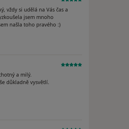
, vždy si udělá na Vás čas a
Vyzkoušela jsem mnoho
sem našla toho pravého :)
straněn
chotný a milý.
še důkladně vysvětlí.
traněn