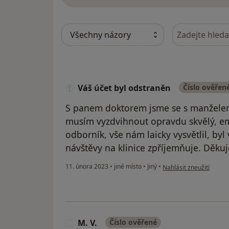
Hledejte v ná
Váš účet byl odstraněn
Číslo ověřen
S panem doktorem jsme se s manželem 
musím vyzdvihnout opravdu skvělý, em
odborník, vše nám laicky vysvětlil, by
návštěvy na klinice zpříjemňuje. Děku
podle názoru uživatele 
11. února 2023
•
jiné místo
•
Jiný
•
Nahlásit zneužití
M. V.
Číslo ověřené
M