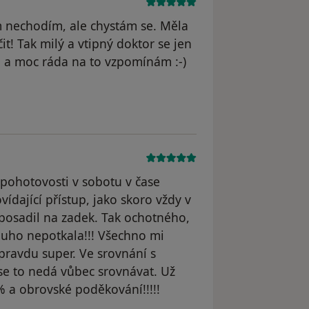
m nechodím, ale chystám se. Měla
! Tak milý a vtipný doktor se jen
u a moc ráda na to vzpomínám :-)
raněn
pohotovosti v sobotu v čase
ídající přístup, jako skoro vždy v
posadil na zadek. Tak ochotného,
uho nepotkala!!! Všechno mi
Opravdu super. Ve srovnání s
 to nedá vůbec srovnávat. Už
 a obrovské poděkování!!!!!