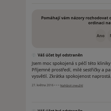
Pomáhají vám názory rozhodovat o 
ordinaci na
Ano
Váš účet byl odstraněn
Jsem moc spokojená s péčí této klinik
Příjemné prostředí, milé sestřičky a p
vysvětlí. Zkrátka spokojenost naprostá
podle názoru uživatele Váš účet byl 
27. května 2016
•
•
•
Nahlásit zneužití