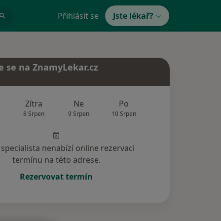
Přihlásit se
Jste lékař?
e se na ZnamyLekar.cz
Zítra
Ne
Po
Út
St
8 Srpen
9 Srpen
10 Srpen
11 Srpen
12 Srp
specialista nenabízí online rezervaci
termínu na této adrese.
Rezervovat termín