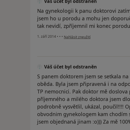
Váš účet byl odstraněn
Na gynekologii k panu doktorovi zatí
jsem ho u porodu a mohu jen doporučit
tak nevidí, zpříjemnil mi konec porod
podle názoru uživatele Váš účet byl odst
1. září 2014
•
•
•
Nahlásit zneužití
Váš účet byl odstraněn
S panem doktorem jsem se setkala na 
oběda. Byla jsem připravená i na odpov
TP nemocnici. Pak doktor mě doslova 
příjemného a milého doktora jsem dlo
podrobně vysvětlil, ukázal, poučil!!!! 
obvodnim gynekologem kam chodím se
jsem objednaná jinam :o))) Za mě 100%