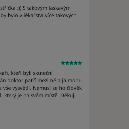
střička :)) S takovým laskavým
by bylo v lékařství více takových.
M. V.
aři, kteří byli skuteční
pán doktor patří mezi ně a já mohu
a vše vysvětlí. Nemusí se ho člověk
l, který je na svém místě. Děkuji
dstraněn