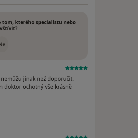
tom, kterého specialistu nebo
vštívit?
Ne
y nemůžu jinak než doporučit.
an doktor ochotný vše krásně
.
odstraněn