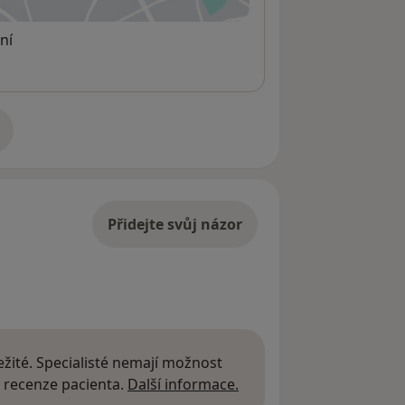
ní
adrese
Přidejte svůj názor
žité. Specialisté nemají možnost
Další informace o názor
 recenze pacienta.
Další informace.