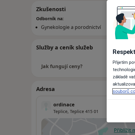
Zkušenosti
Odborník na:
Gynekologie a porodnictví
Služby a ceník služeb
Respekt
Přijetím p
Jak fungují ceny?
technologi
základě vaš
aktualizova
Adresa
souborů co
ordinace
Teplice,
Teplice
415 01
Přiblížit
se