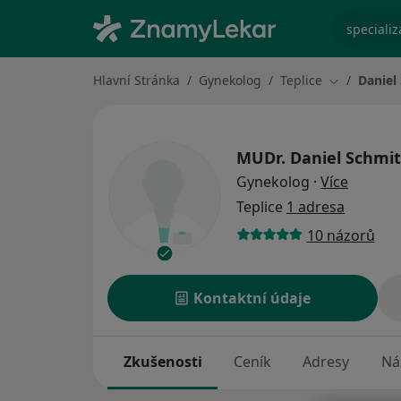
specializ
Hlavní Stránka
Gynekolog
Teplice
Daniel
Změna měs
MUDr.
Daniel Schmit
o specia
Gynekolog
·
Více
Teplice
1 adresa
10 názorů
Kontaktní údaje
Zkušenosti
Ceník
Adresy
Ná