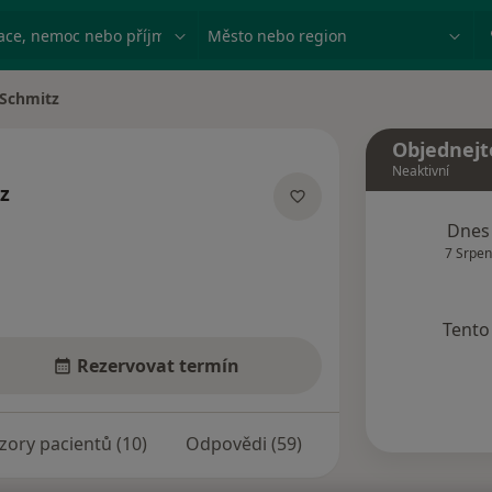
ace, nemoc nebo příjmení
Město nebo region
 Schmitz
ta
Objednejt
Neaktivní
z
lizacích
Dnes
7 Srpen
Tento 
Rezervovat termín
zory pacientů (10)
Odpovědi (59)