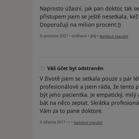
Naprosto úžasní, jak pan doktor, tak se
přístupem jsem se ještě nesetkala, kéž 
Doporučuji na milion procent:))
podle názoru uživatele 
9. prosince 2021
•
ordinace
•
Jiný
•
Nahlásit zneužití
Váš účet byl odstraněn
V životě jsem se setkala pouze s pár lék
profesionálové a jsem ráda, že tento 
být jeho pacientka. Je empatický, milý 
bát na něco zeptat. Skrátka profesioná
Vám za to pane doktore.
podle názoru uživatele Váš účet byl o
9. března 2017
•
•
•
Nahlásit zneužití