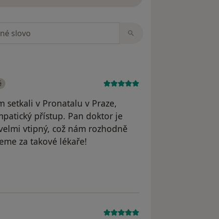
zorech
é
setkali v Pronatalu v Praze,
patický přístup. Pan doktor je
l velmi vtipný, což nám rozhodně
jeme za takové lékaře!
Váš účet byl odstraněn