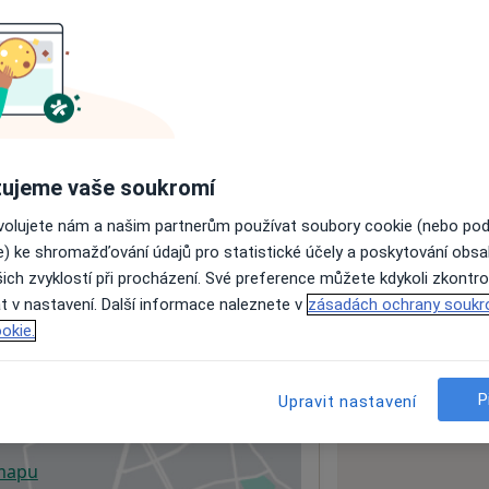
ujeme vaše soukromí
ovolujete nám a našim partnerům používat soubory cookie (nebo po
e) ke shromažďování údajů pro statistické účely a poskytování obs
ich zvyklostí při procházení. Své preference můžete kdykoli zkontro
t v nastavení. Další informace naleznete v
zásadách ochrany soukr
okie.
P
Upravit nastavení
 mapu
 otevře v nové záložce