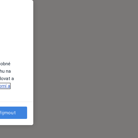
dobné
ahu na
lovat a
omí a
řijmout