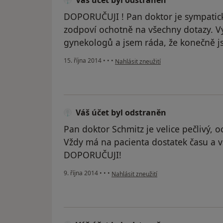
Váš účet byl odstraněn
DOPORUČUJI ! Pan doktor je sympatický
zodpoví ochotně na všechny dotazy. 
gynekologů a jsem ráda, že konečně j
podle názoru uživatele Váš účet byl od
15. října 2014
•
•
•
Nahlásit zneužití
Váš účet byl odstraněn
Pan doktor Schmitz je velice pečlivý, o
Vždy má na pacienta dostatek času a v
DOPORUČUJI!
podle názoru uživatele Váš účet byl ods
9. října 2014
•
•
•
Nahlásit zneužití