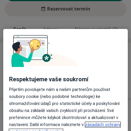
Rezervovat termín
Ceník
Adresy
Názory pacientů (2)
Ceník
Informace o službách a cenách nejsou k dispozici
Tento specialista ještě nepřidával žádné informace o
svých službách.
Respektujeme vaše soukromí
Přijetím povolujete nám a našim partnerům používat
soubory cookie (nebo podobné technologie) ke
shromažďování údajů pro statistické účely a poskytování
Adresy (2)
obsahu na základě vašich zvyklostí při procházení. Své
preference můžete kdykoli zkontrolovat a aktualizovat v
Adresa 1
Adresa 2
nastavení. Další informace naleznete v
zásadách ochrany