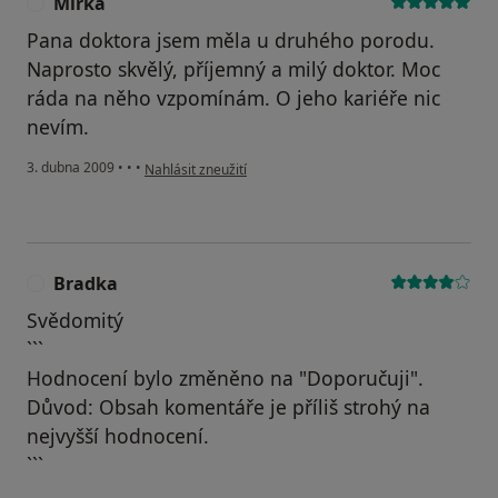
Mirka
M
Pana doktora jsem měla u druhého porodu.
Naprosto skvělý, příjemný a milý doktor. Moc
ráda na něho vzpomínám. O jeho kariéře nic
nevím.
podle názoru uživatele Mirka
3. dubna 2009
•
•
•
Nahlásit zneužití
Bradka
B
Svědomitý
```
Hodnocení bylo změněno na "Doporučuji".
Důvod: Obsah komentáře je příliš strohý na
nejvyšší hodnocení.
```