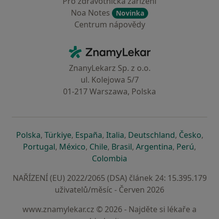
Pro zdravotnická zařízení
Noa Notes
Novinka
Centrum nápovědy
Kontakt
ZnamyLekar - Hlavní stránka
ZnanyLekarz Sp. z o.o.
ul. Kolejowa 5/7
01-217 Warszawa, Polska
se otevře v nové záložce
se otevře v nové záložce
se otevře v nové záložce
se otevře v nové záložce
se otevře v 
se o
Polska
,
Türkiye
,
España
,
Italia
,
Deutschland
,
Česko
,
se otevře v nové záložce
se otevře v nové záložce
se otevře v nové záložce
se otevře v nové záložc
se otevře v 
se ote
Portugal
,
México
,
Chile
,
Brasil
,
Argentina
,
Perú
,
se otevře v nové záložce
Colombia
NAŘÍZENÍ (EU) 2022/2065 (DSA) článek 24: 15.395.179
uživatelů/měsíc - Červen 2026
www.znamylekar.cz © 2026 - Najděte si lékaře a