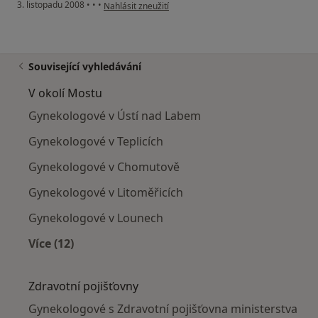
podle názoru uživatele Bradka
3. listopadu 2008
•
•
•
Nahlásit zneužití
Související vyhledávání
V okolí Mostu
Gynekologové v Ústí nad Labem
Gynekologové v Teplicích
Gynekologové v Chomutově
Gynekologové v Litoměřicích
Gynekologové v Lounech
Více (12)
Více v kategorii: V okolí Mostu
Zdravotní pojišťovny
Gynekologové s Zdravotní pojišťovna ministerstva