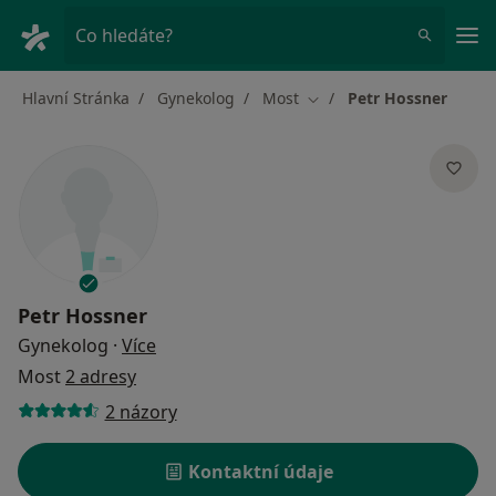
Hla
Co hledáte?
Hlavní Stránka
Gynekolog
Most
Petr Hossner
Změna města
Petr Hossner
o specializacích
Gynekolog
·
Více
Most
2 adresy
2 názory
Kontaktní údaje