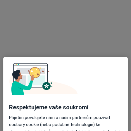
Rezervovat termín
K dispozici jsou specialisté
Tito specialisté se nacházejí mimo Most, ústecký, v
oblastech blízkých vašemu vyhledávání.
Respektujeme vaše soukromí
MUDr. Samer Asad
Přijetím povolujete nám a našim partnerům používat
·
Více
Gynekolog
soubory cookie (nebo podobné technologie) ke
722 názorů