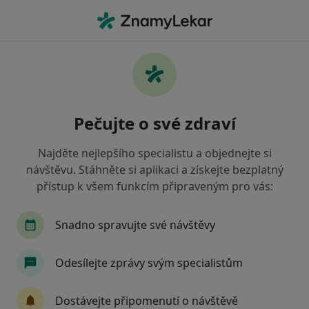
Hla
Gynekolog • Most, ústecký
Filtry
• 1
Mapa
Doporučení gynekologové s Zdravotní
Pečujte o své zdraví
pojišťovna ministerstva vnitra ČR Most
Jak řadíme výsledky vyhledávání?
Najděte nejlepšího specialistu a objednejte si
návštěvu. Stáhněte si aplikaci a získejte bezplatný
přístup k všem funkcím připraveným pro vás:
Snadno spravujte své návštěvy
Odesílejte zprávy svým specialistům
MUDr. Lukáš Svoboda
Dostávejte připomenutí o návštěvě
·
Více
Gynekolog