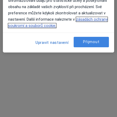
shromažďování údajů pro statistické účely a poskytování
Branická 479/21, Praha
•
Mapa
obsahu na základě vašich zvyklostí při procházení. Své
Gynekologická ambulance MUDr. Samer Asad
preference můžete kdykoli zkontrolovat a aktualizovat v
Gynekologické vyšetření
500 Kč
nastavení. Další informace naleznete v
zásadách ochrany
soukromí a souborů cookie.
Tento specialista nenabízí online rezervaci termínu na této adrese.
Rezervovat termín
Přijmout
Upravit nastavení
MUDr. Antonín Kaprál
·
Více
Gynekolog
579 názorů