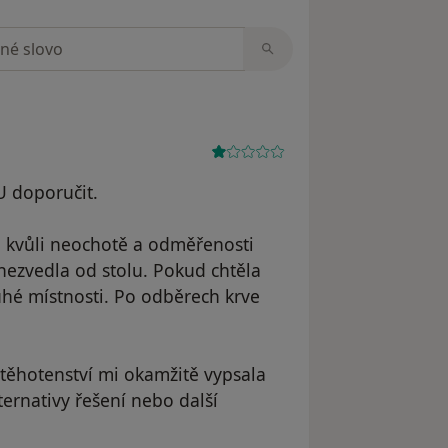
zorech
U doporučit.
a kvůli neochotě a odměřenosti
 nezvedla od stolu. Pokud chtěla
ruhé místnosti. Po odběrech krve
těhotenství mi okamžitě vypsala
ternativy řešení nebo další