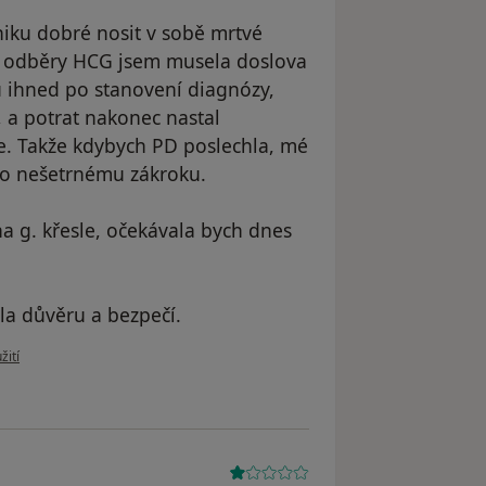
hiku dobré nosit v sobě mrtvé
 a odběry HCG jsem musela doslova
ku ihned po stanovení diagnózy,
, a potrat nakonec nastal
. Takže kdybych PD poslechla, mé
to nešetrnému zákroku.
a g. křesle, očekávala bych dnes
la důvěru a bezpečí.
uživatele Jana
žití