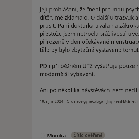
Její prohlášení, že "není pro mou psyc
dítě", mě zklamalo. O další ultrazvuk
prosit. Paní doktorka trvala na zákro
přestože jsem netrpěla srážlivostí krve
přirozeně v den očekávané menstruace
tělo by bylo zbytečně vystaveno tomu
PD i při běžném UTZ vyšetřuje pouze n
modernější vybavení.
Ani po několika návštěvách jsem necíti
podle názoru 
18. října 2024
•
Ordinace gynekologa
•
Jiný
•
Nahlásit zneu
Monika
Číslo ověřené
M