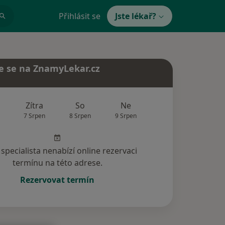
Přihlásit se
Jste lékař?
e se na ZnamyLekar.cz
Zítra
So
Ne
Po
Út
7 Srpen
8 Srpen
9 Srpen
10 Srpen
11 Srp
specialista nenabízí online rezervaci
termínu na této adrese.
Rezervovat termín