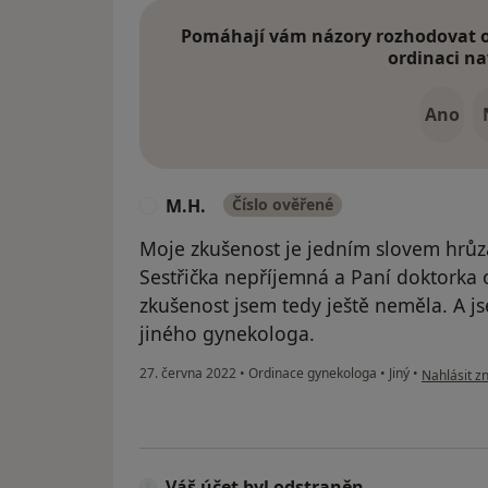
Pomáhají vám názory rozhodovat o 
ordinaci na
Ano
M.H.
Číslo ověřené
M
Moje zkušenost je jedním slovem hrůz
Sestřička nepříjemná a Paní doktorka
zkušenost jsem tedy ještě neměla. A js
jiného gynekologa.
podle názo
27. června 2022
•
Ordinace gynekologa
•
Jiný
•
Nahlásit zn
Váš účet byl odstraněn