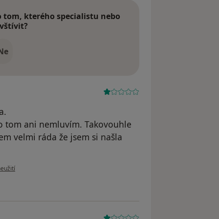
tom, kterého specialistu nebo
vštívit?
Ne
a.
 o tom ani nemluvím. Takovouhle
em velmi ráda že jsem si našla
ru uživatele M.H.
eužití