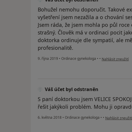
Bohužel nemohu doporučit. Takové ex
vyšetření jsem nezažila a o chování se
Jsem ráda, že jsem mohla po půl roce 
strašný. Člověk má v ordinaci pocit ja
doktorka ordinuje dle sympatií, ale mě 
profesionalitě.
podle názoru uživa
9. října 2019
•
Ordinace gynekologa
•
•
Nahlásit zneužití
Váš účet byl odstraněn
S paní doktorkou jsem VELICE SPOKOJE
řešit jakýkoli problém. Mohu ji opravd
podle názoru uži
6. května 2018
•
Ordinace gynekologa
•
•
Nahlásit zneužit