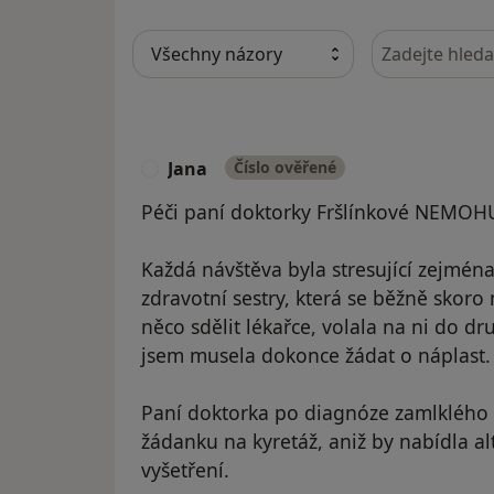
Hledejte v ná
Jana
Číslo ověřené
J
Péči paní doktorky Fršlínkové NEMOH
Každá návštěva byla stresující zejmén
zdravotní sestry, která se běžně skoro
něco sdělit lékařce, volala na ni do d
jsem musela dokonce žádat o náplast.
Paní doktorka po diagnóze zamlklého 
žádanku na kyretáž, aniž by nabídla al
vyšetření.