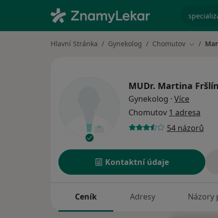
specializ
Hlavní Stránka
Gynekolog
Chomutov
Mar
Změna m
MUDr.
Martina Fršlí
o specia
Gynekolog
·
Více
Chomutov
1 adresa
54 názorů
Kontaktní údaje
Ceník
Adresy
Názory 