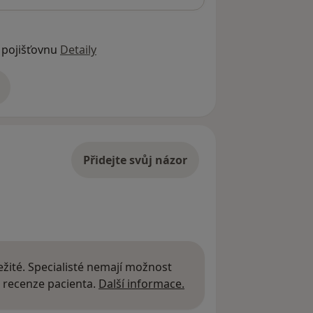
 pojišťovnu
Detaily
adrese
Přidejte svůj názor
žité. Specialisté nemají možnost
Další informace o názor
 recenze pacienta.
Další informace.