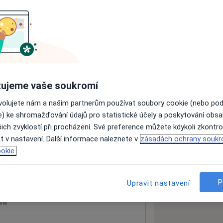
ách nejsou k dispozici
ádné informace o svých službách.
ujeme vaše soukromí
ovolujete nám a našim partnerům používat soubory cookie (nebo po
e) ke shromažďování údajů pro statistické účely a poskytování obs
ich zvyklostí při procházení. Své preference můžete kdykoli zkontro
t v nastavení. Další informace naleznete v
zásadách ochrany soukr
okie.
 mapu
 otevře v nové záložce
P
Upravit nastavení
ní