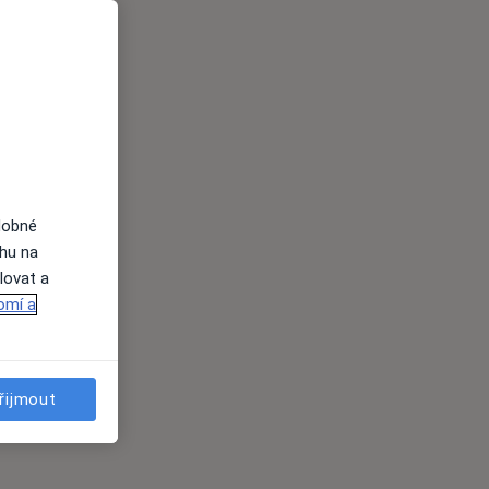
dobné
ahu na
lovat a
omí a
řijmout