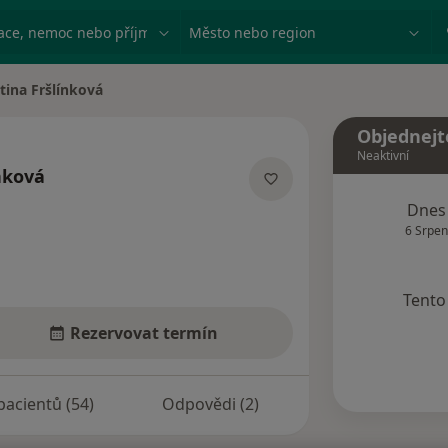
ace, nemoc nebo příjmení
Město nebo region
tina Fršlínková
ěsta
Objednejt
Neaktivní
nková
lizacích
Dnes
6 Srpen
Tento 
Rezervovat termín
pacientů (54)
Odpovědi (2)