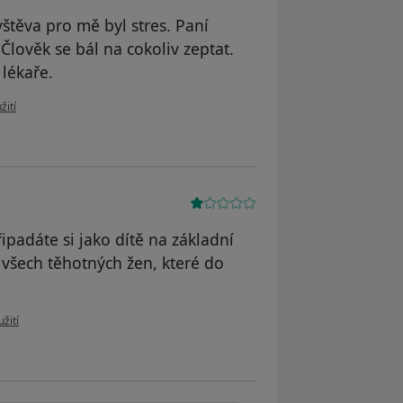
těva pro mě byl stres. Paní
Člověk se bál na cokoliv zeptat.
lékaře.
 uživatele Monika
žití
řipadáte si jako dítě na základní
to všech těhotných žen, které do
 uživatele Jana
žití