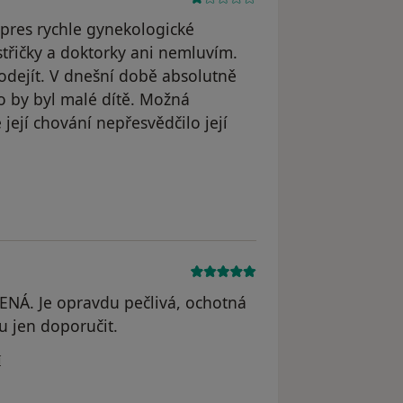
pres rychle gynekologické
střičky a doktorky ani nemluvím.
odejít. V dnešní době absolutně
ko by byl malé dítě. Možná
její chování nepřesvědčilo její
tele Váš účet byl odstraněn
NÁ. Je opravdu pečlivá, ochotná
u jen doporučit.
vatele Váš účet byl odstraněn
í