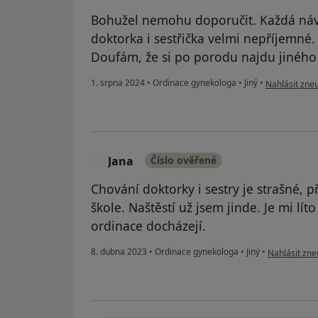
Bohužel nemohu doporučit. Každá návš
doktorka i sestřička velmi nepříjemné. 
Doufám, že si po porodu najdu jiného 
podle názoru
1. srpna 2024
•
Ordinace gynekologa
•
Jiný
•
Nahlásit zneu
Jana
Číslo ověřené
J
Chování doktorky i sestry je strašné, p
škole. Naštěstí už jsem jinde. Je mi lí
ordinace docházejí.
podle názoru
8. dubna 2023
•
Ordinace gynekologa
•
Jiný
•
Nahlásit zneu