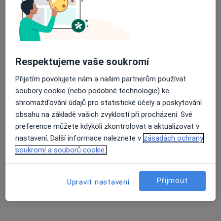
25 názorů
Adresa 1
Adresa 2
Adresa 3
Respektujeme vaše soukromí
Zakladatelská 975/22 Karviná - Nové Město, Karviná
•
Mapa
GYNET Karviná Gynekologické centrum
Přijetím povolujete nám a našim partnerům používat
Tento specialista nenabízí online rezervaci termínu na této adrese.
soubory cookie (nebo podobné technologie) ke
shromažďování údajů pro statistické účely a poskytování
Rezervovat termín
obsahu na základě vašich zvyklostí při procházení. Své
preference můžete kdykoli zkontrolovat a aktualizovat v
nastavení. Další informace naleznete v
zásadách ochrany
soukromí a souborů cookie.
K dispozici jsou specialisté
Tito specialisté se nacházejí mimo Havířov,
Přijmout
Upravit nastavení
moravskoslezský, v oblastech blízkých vašemu
vyhledávání.