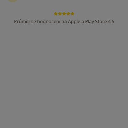
63 názorů
Adresa 1
Adresa 2
Adresa 3
Průměrné hodnocení na Apple a Play Store 4.5
Zakladatelská 22/975, Karviná
•
Mapa
Gynet AH s.r.o.,
Tento specialista nenabízí online rezervaci termínu na této adrese.
Rezervovat termín