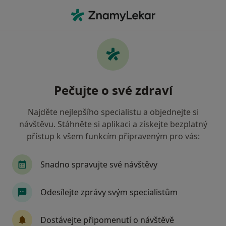
Hla
Gynekolog • Havířov, moravskoslezský
Filtry
• 1
Mapa
Doporučení gynekologové s Zdravotní
Pečujte o své zdraví
pojišťovna ministerstva vnitra ČR Havířov
Jak řadíme výsledky vyhledávání?
Najděte nejlepšího specialistu a objednejte si
návštěvu. Stáhněte si aplikaci a získejte bezplatný
přístup k všem funkcím připraveným pro vás:
Snadno spravujte své návštěvy
Odesílejte zprávy svým specialistům
MUDr. Hynek Kudělka
Dostávejte připomenutí o návštěvě
·
Více
Gynekolog