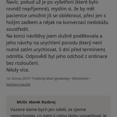
Navíc, pokud už je po vyšetření (které bylo
rovněž nepříjemné), myslím si, že by měl
pacientce umožnit jít se obléknout, přeci jen s
holým zadkem a nějak na konverzaci nedokážu
soustředit.
Na konci návštěvy jsem slušně poděkovala a
jeho návrhy na urychlení porodu (který není
nutné zatím urychlovat, 5 dní před termínem)
odmítla. Odpovědí byl jeho odchod z ordinace
bez rozloučení.
Nikdy více.
14. června 2019
•
Praktický lékař gynekolog
•
těhotenství
•
podle názoru uživatele Váš účet byl odstraněn
Nahlásit zneužití
MUDr. Marek Rozbroj
Vazene dame bych jen sdelil, ze zjevne
nepochopila, co jsem ji celou dobu vysvetloval. Je