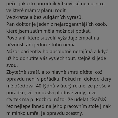
péče, jakožto porodník Vítkovické nemocnice,
ve které mám v plánu rodit.
Ve zkratce a bez vulgárních výrazů.
Pan doktor je jeden z nejarogantnějších osob,
které jsem zatím měla možnost potkat.
Povolání, které si zvolil vyžaduje empatii a
něžnost, ani jedno z toho nemá.
Názor pacientky ho absolutně nezajímá a když
už ho donutíte Vás vyslechnout, stejně si jede
svou.
Zbytečně straší, a to hlavně smrtí dítěte, což
opravdu není v pořádku. Pokud mi doktor, který
mě ošetřoval 40 týdnů v úterý řekne, že je vše v
pořádku, vč. množství plodové vody, a ve
čtvrtek má p. Rozbroj názor, že udělat císařský
řez nejlépe ihned na jeho pracovním stole jinak
miminko umře, je opravdu zcestný.