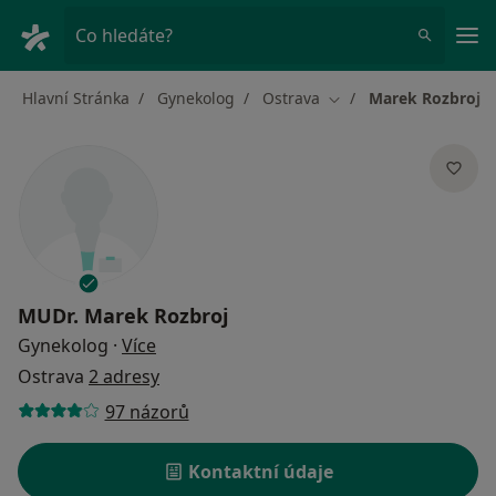
Hla
Co hledáte?
Hlavní Stránka
Gynekolog
Ostrava
Marek Rozbroj
Změna města
MUDr.
Marek Rozbroj
o specializacích
Gynekolog
·
Více
Ostrava
2 adresy
97 názorů
Kontaktní údaje