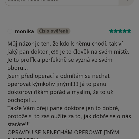
monika
Číslo ověřené
M
Můj názor je ten, že kdo k němu chodí, tak ví
jaký pan doktor je!!! Je to člověk na svém místě.
Je to profík a perfektně se vyzná ve svém
oboru...
Jsem před operací a odmítám se nechat
operovat kýmkoliv jiným!!!!! Já to panu
doktorovi říkám pořád a myslím, že to už
pochopil ...
Takže Vám přeji pane doktore jen to dobré,
protože si to zasloužíte za to, jak dobře se o nás
staráte!!!
OPRAVDU SE NENECHÁM OPEROVAT JINÝM