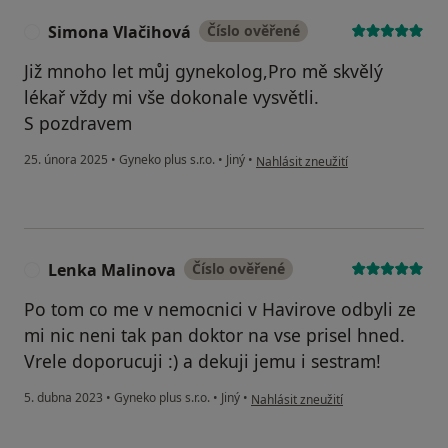
Simona Vlačihová
Číslo ověřené
S
Již mnoho let můj gynekolog,Pro mě skvělý
lékař vždy mi vše dokonale vysvětli.
S pozdravem
podle názoru uživatele Simona Vla
25. února 2025
•
Gyneko plus s.r.o.
•
Jiný
•
Nahlásit zneužití
Lenka Malinova
Číslo ověřené
L
Po tom co me v nemocnici v Havirove odbyli ze
mi nic neni tak pan doktor na vse prisel hned.
Vrele doporucuji :) a dekuji jemu i sestram!
podle názoru uživatele Lenka Mali
5. dubna 2023
•
Gyneko plus s.r.o.
•
Jiný
•
Nahlásit zneužití