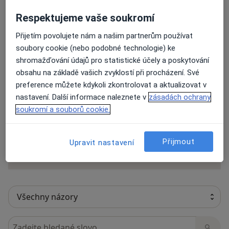
Názory
Respektujeme vaše soukromí
Přidejte svůj názor
Přijetím povolujete nám a našim partnerům používat
soubory cookie (nebo podobné technologie) ke
shromažďování údajů pro statistické účely a poskytování
obsahu na základě vašich zvyklostí při procházení. Své
97 názorů
preference můžete kdykoli zkontrolovat a aktualizovat v
nastavení. Další informace naleznete v
zásadách ochrany
soukromí a souborů cookie.
Recenze pacientů jsou pro nás důležité.
Specialisté nemají možnost zaplatit za
odstranění nebo změnu recenze pacienta.
Přijmout
Upravit nastavení
Další informace o názorech
Další informace.
Hledejte v názorech