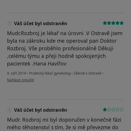
Váš účet byl odstraněn
Mudr.Rozbroj je lékař na úrovni .V Ostravě jsem
byla na zákroku kde me operoval pan Doktor
Rozbroj. Vše proběhlo profesionálně Děkuji
,celému týmu a přeji hodně spokojených
pacientek .Hana Havířov
9. září 2019
•
Praktický lékař gynekolog
•
Zákrok v Ostravě
•
podle názoru uživatele Váš účet byl odstraněn
Nahlásit zneužití
Váš účet byl odstraněn
Mudr. Rozbroj mi byl doporučen v konečné fázi
mého těhotenství s tím, že si mě převezme do