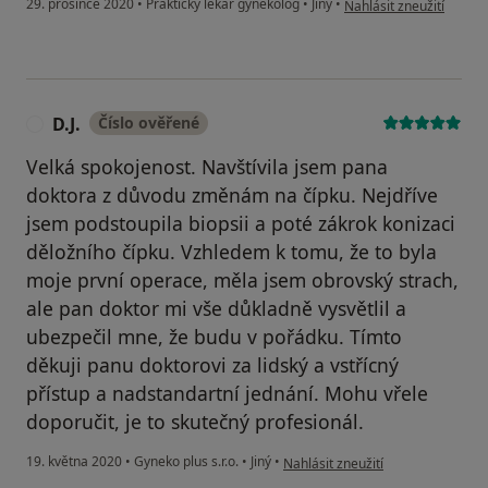
29. prosince 2020
•
Praktický lékař gynekolog
•
Jiný
•
Nahlásit zneužití
D.J.
Číslo ověřené
D
Velká spokojenost. Navštívila jsem pana
doktora z důvodu změnám na čípku. Nejdříve
jsem podstoupila biopsii a poté zákrok konizaci
děložního čípku. Vzhledem k tomu, že to byla
moje první operace, měla jsem obrovský strach,
ale pan doktor mi vše důkladně vysvětlil a
ubezpečil mne, že budu v pořádku. Tímto
děkuji panu doktorovi za lidský a vstřícný
přístup a nadstandartní jednání. Mohu vřele
doporučit, je to skutečný profesionál.
podle názoru uživatele D.J.
19. května 2020
•
Gyneko plus s.r.o.
•
Jiný
•
Nahlásit zneužití