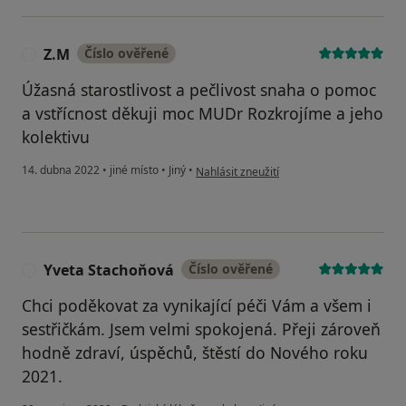
Z.M
Číslo ověřené
Z
Úžasná starostlivost a pečlivost snaha o pomoc
a vstřícnost děkuji moc MUDr Rozkrojíme a jeho
kolektivu
podle názoru uživatele Z.M
14. dubna 2022
•
jiné místo
•
Jiný
•
Nahlásit zneužití
Yveta Stachoňová
Číslo ověřené
Y
Chci poděkovat za vynikající péči Vám a všem i
sestřičkám. Jsem velmi spokojená. Přeji zároveň
hodně zdraví, úspěchů, štěstí do Nového roku
2021.
podle názoru uživatele