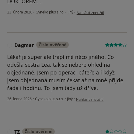
DOKTOREM....
podle názoru uživatele monika
23. února 2026
•
Gyneko plus s.r.o.
•
Jiný
•
Nahlásit zneužití
Dagmar
Číslo ověřené
D
Lékař je super ale trápí mě něco jiného. Co
odešla sestra Lea, tak se nebere ohled na
objednané. Jsem po operaci páteře a i když
jsem objednaná musím čekat až na mně přijde
řada i hodinu. To jsem tady už dříve.
podle názoru uživatele Dagmar
26. ledna 2026
•
Gyneko plus s.r.o.
•
Jiný
•
Nahlásit zneužití
TZ
Číslo ověřené
T