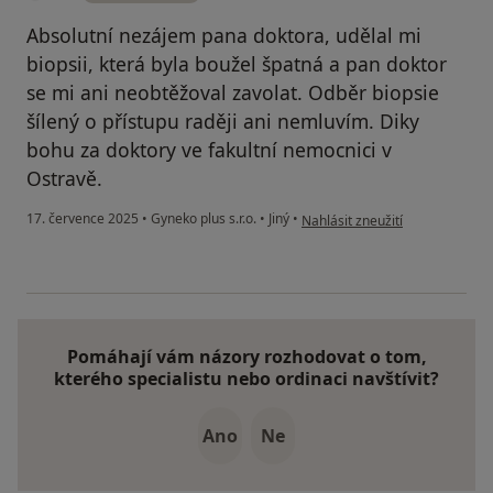
Absolutní nezájem pana doktora, udělal mi
biopsii, která byla boužel špatná a pan doktor
se mi ani neobtěžoval zavolat. Odběr biopsie
šílený o přístupu raději ani nemluvím. Diky
bohu za doktory ve fakultní nemocnici v
Ostravě.
podle názoru uživatele TZ
17. července 2025
•
Gyneko plus s.r.o.
•
Jiný
•
Nahlásit zneužití
Pomáhají vám názory rozhodovat o tom,
kterého specialistu nebo ordinaci navštívit?
Ano
Ne