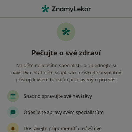
Hla
Gynekolog • Moravská Ostrava a Přívoz, Ostrava, moravskoslezský
Filtry
Mapa
Gynekolog, Moravská Ostrava a Přívoz,
Pečujte o své zdraví
Ostrava
Jak řadíme výsledky vyhledávání?
Najděte nejlepšího specialistu a objednejte si
návštěvu. Stáhněte si aplikaci a získejte bezplatný
přístup k všem funkcím připraveným pro vás:
Jakou pojišťovnu máte?
Všeobecná zdravotní pojišťovna
Zdravotní poj
Snadno spravujte své návštěvy
Odesílejte zprávy svým specialistům
Dostávejte připomenutí o návštěvě