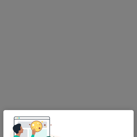
blízkých vašemu vyhledávání.
MUDr. Jiří Zvolský
·
Více
Gynekolog
713 názorů
Partyzánská 3, Opava
•
Mapa
Gynekologická Ambulance - MUDr. Jiří Zvolský. Ambulance se nachází v 1.patře zdravotního střediska "KATKA"
Tento specialista nenabízí online rezervaci termínu na této adrese.
Rezervovat termín