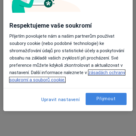
Respektujeme vaše soukromí
Přijetím povolujete nám a našim partnerům používat
soubory cookie (nebo podobné technologie) ke
shromažďování údajů pro statistické účely a poskytování
MUDr. Michael Kozák
obsahu na základě vašich zvyklostí při procházení. Své
·
Více
preference můžete kdykoli zkontrolovat a aktualizovat v
Gynekolog
nastavení. Další informace naleznete v
zásadách ochrany
362 názorů
soukromí a souborů cookie.
Adresa 1
Adresa 2
Přijmout
Upravit nastavení
Rybářská 81/12, Opava
•
Mapa
MUDr. Michael Kozák
Tento specialista nenabízí online rezervaci termínu na této adrese.
Rezervovat termín