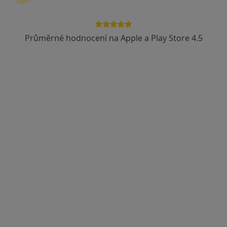
Průměrné hodnocení na Apple a Play Store 4.5
MUDr. Richard Spousta
·
Více
Gynekolog
73 názorů
Opavská 6116/15, Ostrava
•
Mapa
Gynmater s.r.o., gynekologie
Tento specialista nenabízí online rezervaci termínu na této adrese.
Rezervovat termín
K dispozici jsou specialisté
Tito specialisté se nacházejí mimo Moravská Ostrava
a Přívoz, Ostrava, moravskoslezský, v oblastech