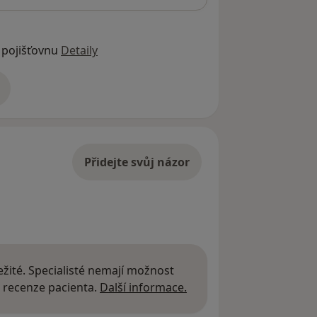
 pojišťovnu
Detaily
adrese
Přidejte svůj názor
žité. Specialisté nemají možnost
Další informace o názor
 recenze pacienta.
Další informace.