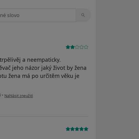
zorech
trpělivěj a neempaticky.
č jeho názor jaký život by žena
otu žena má po určitěm věku je
podle názoru uživatele T.F.
ý
•
Nahlásit zneužití