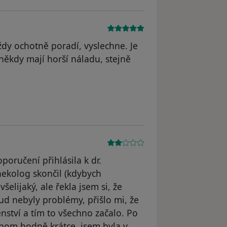
y ochotně poradí, vyslechne. Je
ž někdy mají horší náladu, stejně
straněn
oručení přihlásila k dr.
ekolog skončil (kdybych
elijaký, ale řekla jsem si, že
ud nebyly problémy, přišlo mi, že
enství a tím to všechno začalo. Po
enom hodně krátce, jsem byla v