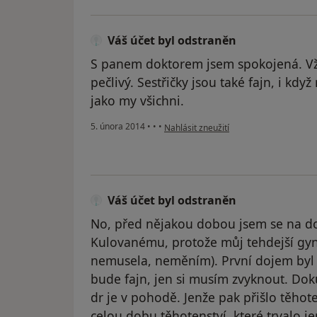
Váš účet byl odstraněn
S panem doktorem jsem spokojená. Vžd
pečlivý. Sestřičky jsou také fajn, i kdy
jako my všichni.
podle názoru uživatele Váš účet byl od
5. února 2014
•
•
•
Nahlásit zneužití
Váš účet byl odstraněn
No, před nějakou dobou jsem se na dop
Kulovanému, protože můj tehdejší gyn
nemusela, neměním). První dojem byl vš
bude fajn, jen si musím zvyknout. Dok
dr je v pohodě. Jenže pak přišlo těhot
celou dobu těhotenství, které trvalo j