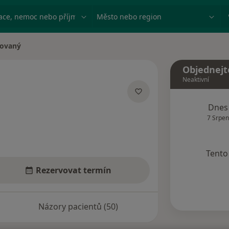
ace, nemoc nebo příjmení
Město nebo region
lovaný
Objednejt
Neaktivní
lizacích
Dnes
7 Srpen
Tento 
Rezervovat termín
Názory pacientů (50)