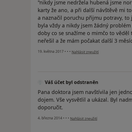
"nikdy jsme nedržela hubená jsme norm
karty že ano, a při další návštěvě mi t
a naznačil poruchu přijmu potravy, t
byla vždy a nikdy jsem žádný problém
doby co se snažíme o mimčo to věděl tr
neřešil a že mám počakat další 3 měsíc
podle názoru uživatele Váš účet byl 
19. května 2017
•
•
•
Nahlásit zneužití
Váš účet byl odstraněn
Pana doktora jsem navštívila jen jedn
dojem. Vše vysvětlil a ukázal. Byl nad
doporučit.
podle názoru uživatele Váš účet byl o
4. března 2014
•
•
•
Nahlásit zneužití