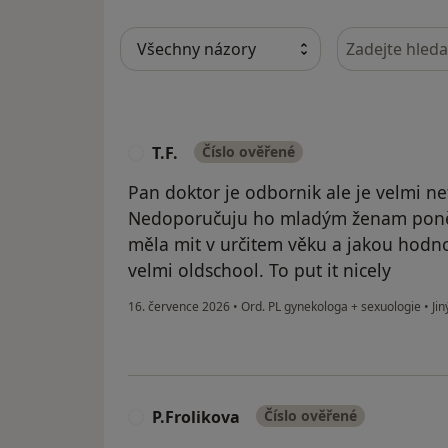
Hledejte v ná
T.F.
Číslo ověřené
T
Pan doktor je odbornik ale je velmi ne
Nedoporučuju ho mladým ženam poněva
měla mit v určitem věku a jakou hodn
velmi oldschool. To put it nicely
16. července 2026
•
Ord. PL gynekologa + sexuologie
•
Jin
P.Frolikova
Číslo ověřené
P