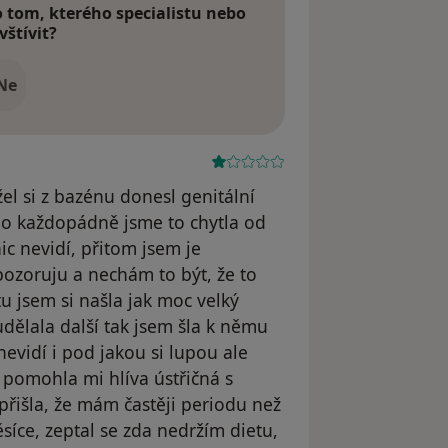
tom, kterého specialistu nebo
vštívit?
Ne
el si z bazénu donesl genitální
t no každopádně jsme to chytla od
nic nevidí, přitom jsem je
pozoruju a nechám to být, že to
u jsem si našla jak moc velký
dělala další tak jsem šla k němu
nevidí i pod jakou si lupou ale
pomohla mi hlíva ústřičná s
přišla, že mám častěji periodu než
síce, zeptal se zda nedržím dietu,