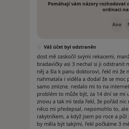
Pomáhají vám názory rozhodovat o 
ordinaci na
Ano
Váš účet byl odstraněn
dost mě zaskočil svými rekacemi, manž
bradavičky asi 3 nechal si ji odstrani
něj a šla k panu doktorovi, řekl mi že 
nahmatala i viděla a dodal že se moc 
samo zmizne. nedalo mi to na internet
problém to může být, za 14 dní se mi u
znovu a tak mi teda řekl, že pořád nic 
něco mi předepsal, nepomohlo to, ale 
rakytníkem, a když jsem po roce a půl 
by měla být takými, řekl počkáme 3 mě