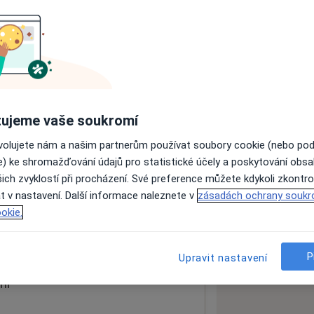
ách nejsou k dispozici
ádné informace o svých službách.
ujeme vaše soukromí
ovolujete nám a našim partnerům používat soubory cookie (nebo po
e) ke shromažďování údajů pro statistické účely a poskytování obs
ich zvyklostí při procházení. Své preference můžete kdykoli zkontro
t v nastavení. Další informace naleznete v
zásadách ochrany soukr
okie.
 mapu
 otevře v nové záložce
P
Upravit nastavení
ní