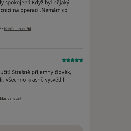
dy spokojená.Když byl nějaký
ocnici na operaci .Nemám co
podle názoru uživatele P.Frolikova
ý
•
Nahlásit zneužití
čit! Strašně příjemný člověk,
i. Všechno krásně vysvětlil.
dle názoru uživatele Martina a Michael
hlásit zneužití