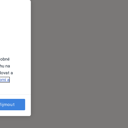
dobné
ahu na
lovat a
omí a
řijmout