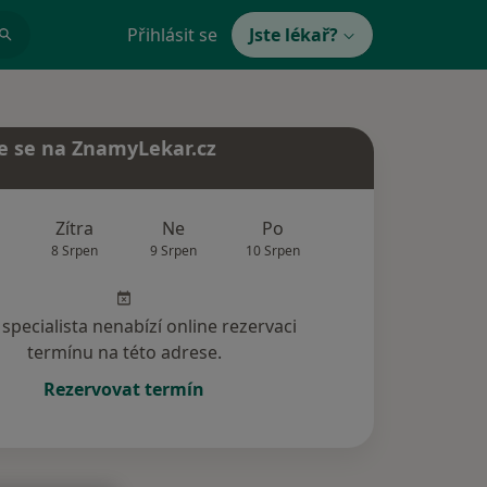
Přihlásit se
Jste lékař?
e se na ZnamyLekar.cz
Zítra
Ne
Po
Út
St
8 Srpen
9 Srpen
10 Srpen
11 Srpen
12 Srp
specialista nenabízí online rezervaci
termínu na této adrese.
Rezervovat termín