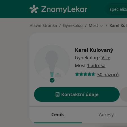
specializ
Hlavní Stránka
Gynekolog
Most
Karel Ku
Změna města
Karel Kulovaný
o specia
Gynekolog
·
Více
Most
1 adresa
50 názorů
Kontaktní údaje
Ceník
Adresy