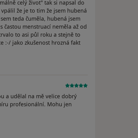
álně celý život" tak si napsal do
o vpálil že je to tim že jsem hubená
o jsem teda čuměla, hubená jsem
 s častou menstruací neměla až od
valo to asi půl roku a stejně to
e :-/ jako zkušenost hrozná fakt
odstraněn
ou a udělal na mě velice dobrý
míru profesionální. Mohu jen
dstraněn