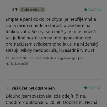
H.T
Číslo ověřené
H
Empatie paní doktorce chybí .Je nepříjemná a
zlá .S ničím si nedělá starosti a vše bere na
lehkou váhu.Sestry jsou milé ,ale to je možná
tak jediné pozitivum na této gynekologické
ordinaci.Jsem svědkem toho jak si na ni ženský
stěžují .Nikdy nedoporučuji !Zásadně NIKDY!
12. února 2020
•
Ord. praktického lékaře gynekologa
•
Jiný
•
podle názoru uživatele H.T
Nahlásit zneužití
Váš účet byl odstraněn
Dlouho jsem zvažovala, zda odejít, či ne.
Chodím k doktorce K. 20 let. Odcházím. Nechá