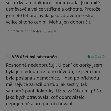
sestřičky tam dokonce chodím ráda. Jsou milé,
usměvavé a velice vstřícné a ochotné. Protože
jsem 40 let pracovala jako zdravotní sestra,
velice si toho cením. Mohu jen doporučit.
podle názoru uživatele Váš účet byl odstraněn
15. srpna 2016
•
•
•
Nahlásit zneužití
Váš účet byl odstraněn
Rozhodně nedoporučuji. U paní doktorky jsem
byla jen jednou a z toho důvodu, že jsem tam
byla poslaná z nemocnice. Hned po příchodu
mě nejvíce zarazil přístup jak sestry, tak
samotné paní doktorky. Už ze začátku mi přišlo,
jako bych otravovala, což doprovázelo
nepříjemné a arogantní chování.