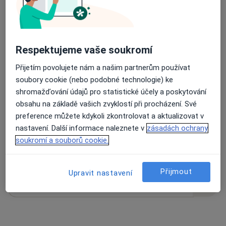
78 názorů
Respektujeme vaše soukromí
Přijetím povolujete nám a našim partnerům používat
Recenze pacientů jsou pro nás důležité.
soubory cookie (nebo podobné technologie) ke
Specialisté nemají možnost zaplatit za
shromažďování údajů pro statistické účely a poskytování
odstranění nebo změnu recenze pacienta.
obsahu na základě vašich zvyklostí při procházení. Své
Další informace o názorech
Další informace.
preference můžete kdykoli zkontrolovat a aktualizovat v
nastavení. Další informace naleznete v
zásadách ochrany
soukromí a souborů cookie.
Přijmout
Upravit nastavení
Hledejte v názorech