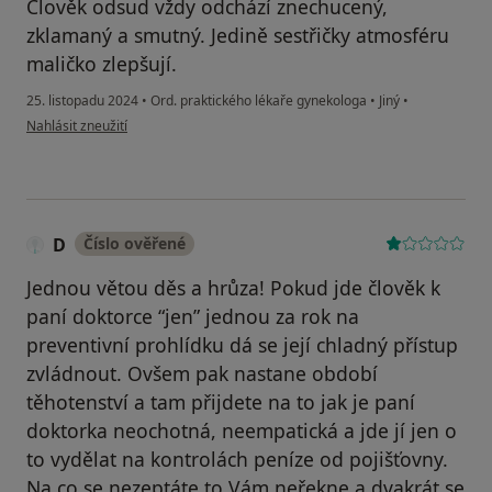
Člověk odsud vždy odchází znechucený,
zklamaný a smutný. Jedině sestřičky atmosféru
maličko zlepšují.
25. listopadu 2024
•
Ord. praktického lékaře gynekologa
•
Jiný
•
podle názoru uživatele Alexandra Vojáčková
Nahlásit zneužití
D
Číslo ověřené
Jednou větou děs a hrůza! Pokud jde člověk k
paní doktorce “jen” jednou za rok na
preventivní prohlídku dá se její chladný přístup
zvládnout. Ovšem pak nastane období
těhotenství a tam přijdete na to jak je paní
doktorka neochotná, neempatická a jde jí jen o
to vydělat na kontrolách peníze od pojišťovny.
Na co se nezeptáte to Vám neřekne a dvakrát se