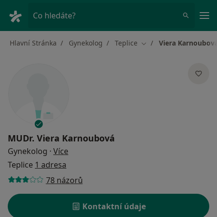
Hla
Co hledáte?
Hlavní Stránka
Gynekolog
Teplice
Viera Karnoubov
Změna města
MUDr.
Viera Karnoubová
o specializacích
Gynekolog
·
Více
Teplice
1 adresa
78 názorů
Kontaktní údaje