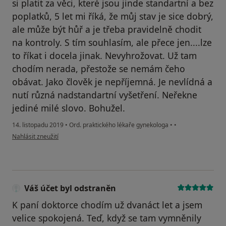
si platit za věci, které jsou jinde standartní a bez
poplatků, 5 let mi říká, že můj stav je sice dobrý,
ale může být hůř a je třeba pravidelně chodit
na kontroly. S tím souhlasím, ale přece jen....lze
to říkat i docela jinak. Nevyhrožovat. Už tam
chodím nerada, přestože se nemám čeho
obávat. Jako člověk je nepříjemná. Je nevlídná a
nutí různá nadstandartní vyšetření. Neřekne
jediné milé slovo. Bohužel.
14. listopadu 2019
•
Ord. praktického lékaře gynekologa
•
•
podle názoru uživatele Váš účet byl odstraněn
Nahlásit zneužití
Váš účet byl odstraněn
K paní doktorce chodím už dvanáct let a jsem
velice spokojená. Teď, když se tam vymněnily