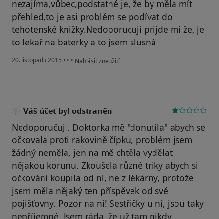
nezajíma,vůbec,podstatné je, že by měla mít
přehled,to je asi problém se podívat do
tehotenské knižky.Nedoporucuji prijde mi že, je
to lekař na baterky a to jsem slusná
podle názoru uživatele Váš účet byl odstraněn
20. listopadu 2015
•
•
•
Nahlásit zneužití
Váš účet byl odstraněn
Nedoporučuji. Doktorka mě "donutila" abych se
očkovala proti rakovině čípku, problém jsem
žádný neměla, jen na mě chtěla vydělat
nějakou korunu. Zkoušela různé triky abych si
očkování koupila od ní, ne z lékárny, protože
jsem měla nějaký ten příspěvek od své
pojišťovny. Pozor na ní! Sestřičky u ní, jsou taky
nepříjemné. Jsem ráda, že už tam nikdy