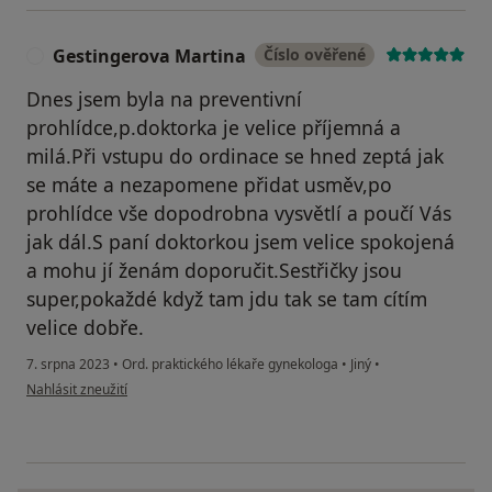
Gestingerova Martina
Číslo ověřené
G
Dnes jsem byla na preventivní
prohlídce,p.doktorka je velice příjemná a
milá.Při vstupu do ordinace se hned zeptá jak
se máte a nezapomene přidat usměv,po
prohlídce vše dopodrobna vysvětlí a poučí Vás
jak dál.S paní doktorkou jsem velice spokojená
a mohu jí ženám doporučit.Sestřičky jsou
super,pokaždé když tam jdu tak se tam cítím
velice dobře.
7. srpna 2023
•
Ord. praktického lékaře gynekologa
•
Jiný
•
podle názoru uživatele Gestingerova Martina
Nahlásit zneužití