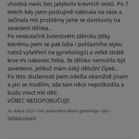
vhodná navíc bez jakýkoliv krevních testů. Po 7
letech kdy jsem postupně nabírala na váze a
začínala mít problémy jsme se domluvily na
zavedení tělíska...
Po neskutečně bolestivém zákroku (díky
kterému jsem se pak bála i pohlavního styku
natož vyšetření na gynekologii) a velké ztrátě
krve mi nakonec řekla. že tělísko nemohlo být
zavedeno, jelikož mám úzký děložní čípek...
Po této zkušenosti jsem odešla okamžitě jinam
a jen se modlím, zda tam něco nepoškodila a
budu moct mít děti.
VŮBEC NEDOPORUČUJI!
26. dubna 2023
•
Ord. praktického lékaře gynekologa
•
Jiný
•
podle názoru uživatele K.B
Nahlásit zneužití