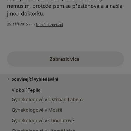
nemusím, protože jsem se přestěhovala a našla
jinou doktorku.
podle názoru uživatele Váš účet byl odstraněn
25. září 2015
•
•
•
Nahlásit zneužití
Zobrazit více
výše uvedené názory
Související vyhledávání
V okolí Teplic
Gynekologové v Ústí nad Labem
Gynekologové v Mostě
Gynekologové v Chomutově
Gynekologové v Litoměřicích