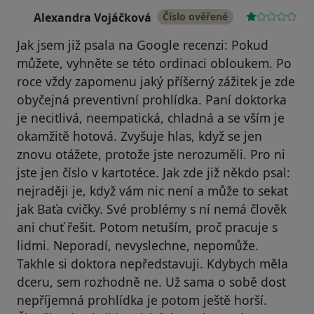
Alexandra Vojáčková
Číslo ověřené
A
Jak jsem již psala na Google recenzi: Pokud
můžete, vyhněte se této ordinaci obloukem. Po
roce vždy zapomenu jaký příšerný zážitek je zde
obyčejná preventivní prohlídka. Paní doktorka
je necitlivá, neempatická, chladná a se vším je
okamžitě hotová. Zvyšuje hlas, když se jen
znovu otážete, protože jste nerozuměli. Pro ni
jste jen číslo v kartotéce. Jak zde již někdo psal:
nejraději je, když vám nic není a může to sekat
jak Baťa cvičky. Své problémy s ní nemá člověk
ani chuť řešit. Potom netuším, proč pracuje s
lidmi. Neporadí, nevyslechne, nepomůže.
Takhle si doktora nepředstavuji. Kdybych měla
dceru, sem rozhodně ne. Už sama o sobě dost
nepříjemná prohlídka je potom ještě horší.