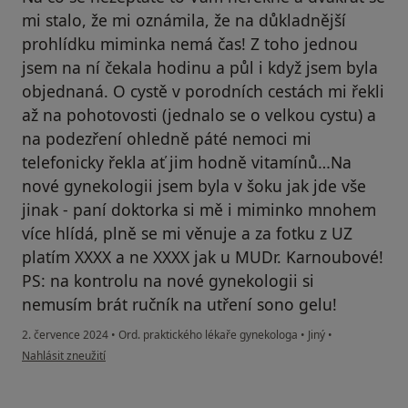
mi stalo, že mi oznámila, že na důkladnější
prohlídku miminka nemá čas! Z toho jednou
jsem na ní čekala hodinu a půl i když jsem byla
objednaná. O cystě v porodních cestách mi řekli
až na pohotovosti (jednalo se o velkou cystu) a
na podezření ohledně páté nemoci mi
telefonicky řekla ať jim hodně vitamínů…Na
nové gynekologii jsem byla v šoku jak jde vše
jinak - paní doktorka si mě i miminko mnohem
více hlídá, plně se mi věnuje a za fotku z UZ
platím XXXX a ne XXXX jak u MUDr. Karnoubové!
PS: na kontrolu na nové gynekologii si
nemusím brát ručník na utření sono gelu!
2. července 2024
•
Ord. praktického lékaře gynekologa
•
Jiný
•
podle názoru uživatele D
Nahlásit zneužití