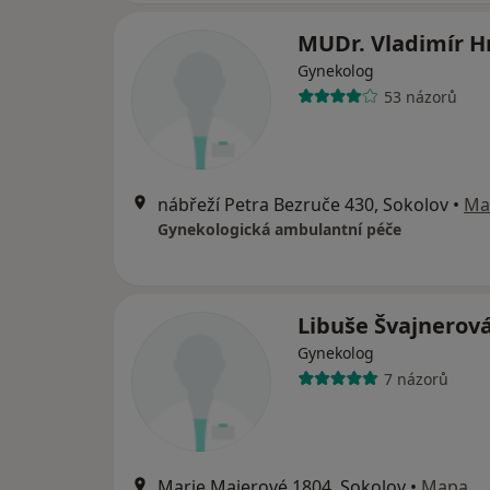
MUDr. Vladimír 
Gynekolog
53 názorů
nábřeží Petra Bezruče 430, Sokolov
•
Ma
Gynekologická ambulantní péče
Libuše Švajnerov
Gynekolog
7 názorů
Marie Majerové 1804, Sokolov
•
Mapa