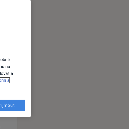
St
Čt
Pá
n
12 Srpen
13 Srpen
14 Srpen
i
dobné
ahu na
lovat a
omí a
řijmout
St
Čt
Pá
n
12 Srpen
13 Srpen
14 Srpen