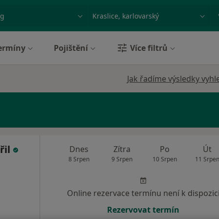
ace, nemoc nebo příjmení
Město nebo region
ermíny
Pojištění
Více filtrů
Jak řadíme výsledky vyhl
řil
Dnes
Zítra
Po
Út
8 Srpen
9 Srpen
10 Srpen
11 Srpe
Online rezervace termínu není k dispozic
Rezervovat termín