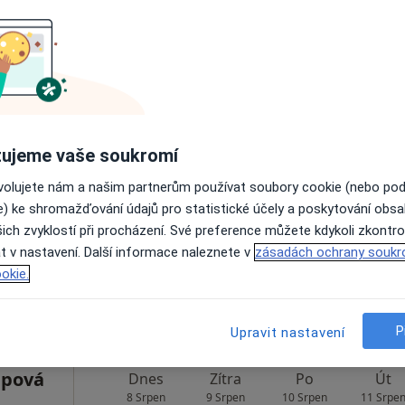
Dnes
Zítra
Po
Út
8 Srpen
9 Srpen
10 Srpen
11 Srpe
ujeme vaše soukromí
Online rezervace termínu není k dispozic
ovolujete nám a našim partnerům používat soubory cookie (nebo po
e) ke shromažďování údajů pro statistické účely a poskytování obs
Rezervovat termín
ich zvyklostí při procházení. Své preference můžete kdykoli zkontro
t v nastavení. Další informace naleznete v
zásadách ochrany soukr
okie.
P
Upravit nastavení
ipová
Dnes
Zítra
Po
Út
8 Srpen
9 Srpen
10 Srpen
11 Srpe