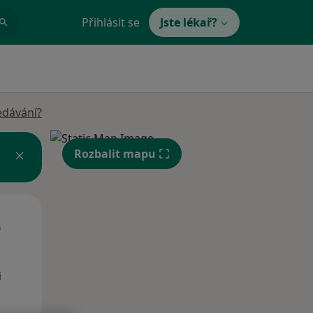
Přihlásit se
Jste lékař?
edávání?
Rozbalit mapu
St
Čt
Pá
n
12 Srpen
13 Srpen
14 Srpen
i