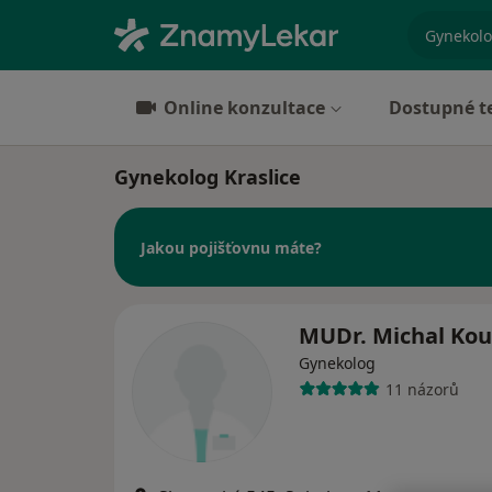
specializ
Online konzultace
Dostupné t
Gynekolog Kraslice
Jakou pojišťovnu máte?
MUDr. Michal Kou
Gynekolog
11 názorů