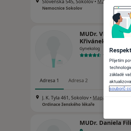
Slovenská 545, Sokolov
•
Mapa
Nemocnice Sokolov
MUDr. Vladimír
Křivánek
Gynekolog
Respekt
13 názorů
Přijetím p
technologi
základě vaš
Adresa 1
Adresa 2
aktualizova
souborů co
J. K. Tyla 461, Sokolov
•
Mapa
Ordinace ženského lékaře
MUDr. Daniela Fil