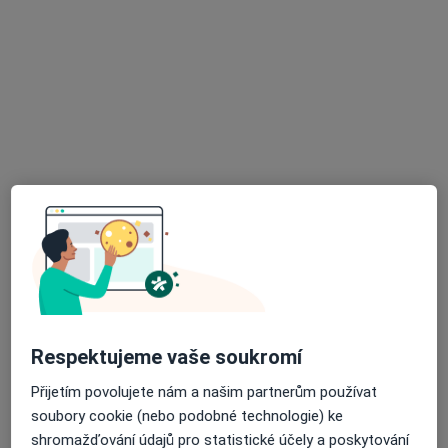
Gynekologická ambulance
nábřeží Petra Bezruče 430,
Sokolov
35601
Přiblížit mapu
se otevře v nové záložce
Dostupnost
Na této adrese online kalendář není aktivní
Co mám v takové situaci udělat?
Způsoby platby (soukromé návštěvy)
Na teto adrese lékař přijímá pacienty na pojišťovnu
Detaily
Respektujeme vaše soukromí
Více
Přijetím povolujete nám a našim partnerům používat
o adrese
soubory cookie (nebo podobné technologie) ke
shromažďování údajů pro statistické účely a poskytování