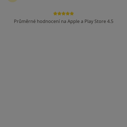
Rezervovat termín
Průměrné hodnocení na Apple a Play Store 4.5
Ceník
Adresy
Názory pacientů (59)
Ceník
Informace o službách a cenách nejsou k dispozici
Tento specialista ještě nepřidával žádné informace o
svých službách.
Adresy (2)
Adresa 1
Adresa 2