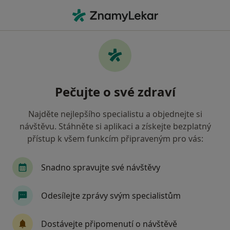
Hla
Co hledáte?
Hlavní Stránka
Gynekolog
Sokolov
Kateřina Bauero
Změna města
Pečujte o své zdraví
Najděte nejlepšího specialistu a objednejte si
návštěvu. Stáhněte si aplikaci a získejte bezplatný
přístup k všem funkcím připraveným pro vás:
MUDr.
Kateřina Bauerová
o specializacích
Gynekolog
·
Více
Snadno spravujte své návštěvy
Sokolov
2 adresy
59 názorů
Odesílejte zprávy svým specialistům
Kontaktní údaje
Dostávejte připomenutí o návštěvě