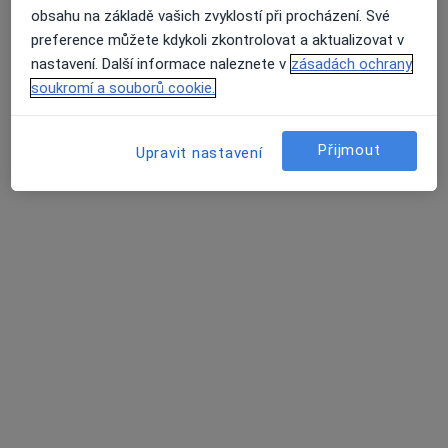
obsahu na základě vašich zvyklostí při procházení. Své
Názory
preference můžete kdykoli zkontrolovat a aktualizovat v
nastavení. Další informace naleznete v
zásadách ochrany
Přidejte svůj názor
soukromí a souborů cookie.
Přijmout
Upravit nastavení
59 názorů
Recenze pacientů jsou pro nás důležité.
Specialisté nemají možnost zaplatit za
odstranění nebo změnu recenze pacienta.
Další informace o názorech
Další informace.
Hledejte v názorech