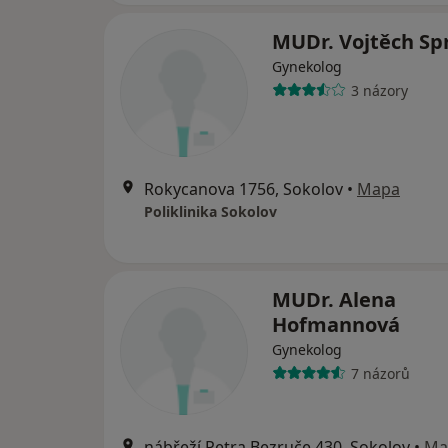
MUDr. Vojtěch Sp
Gynekolog
3 názory
Rokycanova 1756, Sokolov
•
Mapa
Poliklinika Sokolov
MUDr. Alena
Hofmannová
Gynekolog
7 názorů
nábřeží Petra Bezruče 430, Sokolov
•
Ma