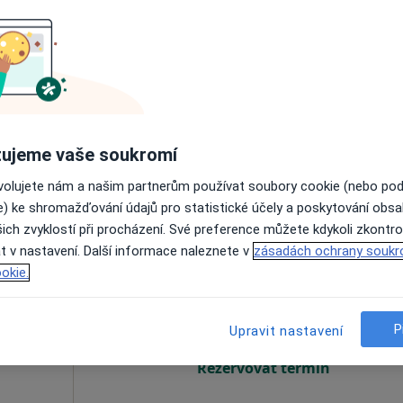
Hruboň
Dnes
Zítra
Ne
Po
7 Srpen
8 Srpen
9 Srpen
10 Srpe
Online rezervace termínu není k dispozic
Rezervovat termín
ujeme vaše soukromí
pa
ovolujete nám a našim partnerům používat soubory cookie (nebo po
e) ke shromažďování údajů pro statistické účely a poskytování obs
ich zvyklostí při procházení. Své preference můžete kdykoli zkontro
t v nastavení. Další informace naleznete v
zásadách ochrany soukr
á
Dnes
Zítra
Ne
Po
okie.
7 Srpen
8 Srpen
9 Srpen
10 Srpe
P
Upravit nastavení
Online rezervace termínu není k dispozic
Rezervovat termín