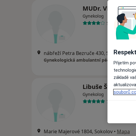
MUDr. Vladimír 
Gynekolog
53 názorů
Respekt
nábřeží Petra Bezruče 430, Sokolov
•
Ma
Gynekologická ambulantní péče
Přijetím p
technologi
základě vaš
aktualizova
Libuše Švajnerov
souborů co
Gynekolog
7 názorů
Marie Majerové 1804, Sokolov
•
Mapa