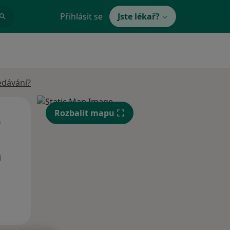
Přihlásit se
Jste lékař?
edávání?
Út
St
Čt
Rozbalit mapu
n
11 Srpen
12 Srpen
13 Srpen
i