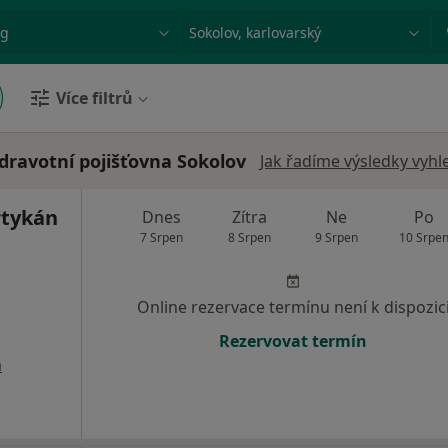
ace, nemoc nebo příjmení
Město nebo region
Více filtrů
ravotní pojišťovna Sokolov
Jak řadíme výsledky vyhl
tykán
Dnes
Zítra
Ne
Po
7 Srpen
8 Srpen
9 Srpen
10 Srpe
Online rezervace termínu není k dispozic
Rezervovat termín
a