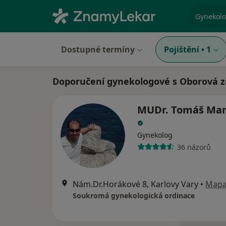
specializ
Dostupné termíny
Pojištění
•
1
Doporučení gynekologové s Oborová zd
MUDr. Tomáš Mar
Gynekolog
36 názorů
Nám.Dr.Horákové 8, Karlovy Vary
•
Map
Soukromá gynekologická ordinace