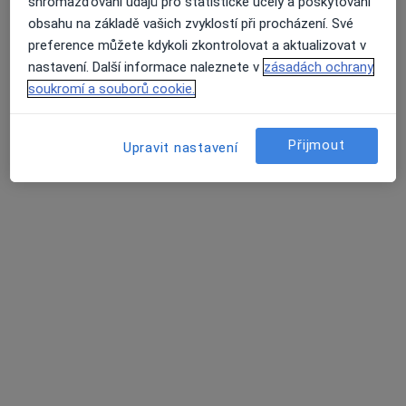
shromažďování údajů pro statistické účely a poskytování
Poliklinika Sokolov
obsahu na základě vašich zvyklostí při procházení. Své
Tento specialista nenabízí online rezervaci termínu na této adrese.
preference můžete kdykoli zkontrolovat a aktualizovat v
nastavení. Další informace naleznete v
zásadách ochrany
Rezervovat termín
soukromí a souborů cookie.
Přijmout
Upravit nastavení
MUDr. Iva Hartmannová
Pediatr
13 názorů
Rolavská 237, Nová Role
•
Mapa
Ordinace pro děti a dorost