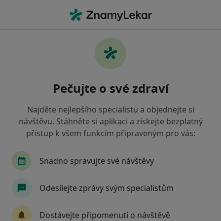
Hla
Pediatr • Sokolov, karlovarský
Filtry
• 1
Mapa
Doporučení pediatři s Oborová zdravotní
Pečujte o své zdraví
pojišťovna Sokolov
Jak řadíme výsledky vyhledávání?
Najděte nejlepšího specialistu a objednejte si
návštěvu. Stáhněte si aplikaci a získejte bezplatný
přístup k všem funkcím připraveným pro vás:
Snadno spravujte své návštěvy
Odesílejte zprávy svým specialistům
MUDr. Zdeněk Zýka
Dostávejte připomenutí o návštěvě
Pediatr