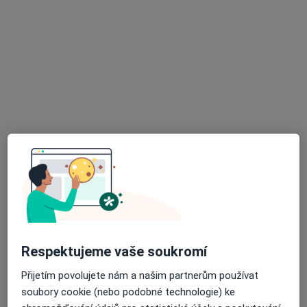
Rokycanova 1756, Sokolov
•
Mapa
Poliklinika Sokolov
Tento specialista nenabízí online rezervaci termínu na této adrese.
Rezervovat termín
MUDr. Ján Hlivák
Respektujeme vaše soukromí
Pediatr
23 názorů
Přijetím povolujete nám a našim partnerům používat
soubory cookie (nebo podobné technologie) ke
Rokycanova 1756, Sokolov
•
Mapa