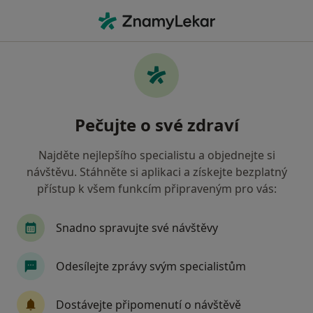
Hla
Psychiatr • Sokolov, karlovarský
Filtry
• 1
Mapa
Doporučení psychiatři s Oborová zdravotní
Pečujte o své zdraví
pojišťovna Sokolov
Jak řadíme výsledky vyhledávání?
Najděte nejlepšího specialistu a objednejte si
návštěvu. Stáhněte si aplikaci a získejte bezplatný
přístup k všem funkcím připraveným pro vás:
Snadno spravujte své návštěvy
Odesílejte zprávy svým specialistům
MUDr. Jana Pechová
Dostávejte připomenutí o návštěvě
Psychiatr