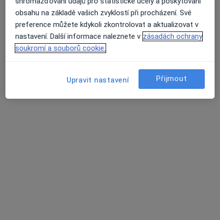
shromažďování údajů pro statistické účely a poskytování
Rokycanova 1756, Sokolov
•
Mapa
obsahu na základě vašich zvyklostí při procházení. Své
Poliklinika Sokolov
preference můžete kdykoli zkontrolovat a aktualizovat v
Tato klinika nemá specialisty s dostupnými termíny v online kalendáři
nastavení. Další informace naleznete v
zásadách ochrany
soukromí a souborů cookie.
Zobrazit profil
Přijmout
Upravit nastavení
MUDr. Michaela Moravcová
Psychiatr
4 názory
Rokycanova 1756, 356 01 Sokolov 1, Sokolov
•
Mapa