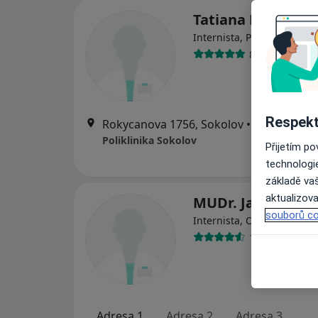
Tatiana Ferková
Internista, Plicní lékař
8 názorů
Respekt
Rokycanova 1756, Sokolov
•
Mapa
Poliklinika Sokolov
Přijetím p
technologi
základě vaš
aktualizova
MUDr. Jaroslav B
souborů co
Internista, Ortoped
17 názorů
Adresa 1
Adresa 2
Adresa 3