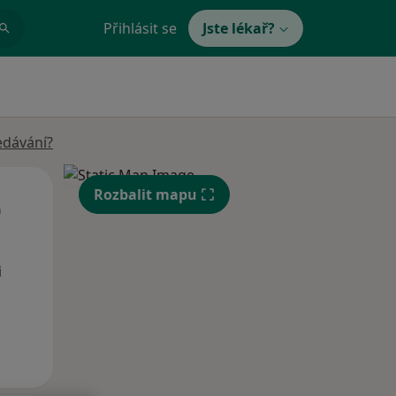
Přihlásit se
Jste lékař?
edávání?
Út
St
Čt
Rozbalit mapu
n
11 Srpen
12 Srpen
13 Srpen
i