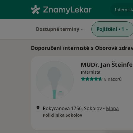
specializ
Dostupné termíny
Pojištění
•
1
Doporučení internisté s Oborová zdrav
MUDr. Jan Šteinf
Internista
8 názorů
Rokycanova 1756, Sokolov
•
Mapa
Poliklinika Sokolov