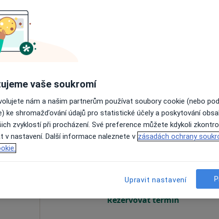
Dnes
Zítra
Ne
Po
7 Srpen
8 Srpen
9 Srpen
10 Srpe
Online rezervace termínu není k dispozic
Rezervovat termín
ujeme vaše soukromí
ovolujete nám a našim partnerům používat soubory cookie (nebo po
e) ke shromažďování údajů pro statistické účely a poskytování obs
ich zvyklostí při procházení. Své preference můžete kdykoli zkontro
t v nastavení. Další informace naleznete v
zásadách ochrany soukr
udín
Dnes
Zítra
Ne
Po
okie.
7 Srpen
8 Srpen
9 Srpen
10 Srpe
P
Upravit nastavení
Online rezervace termínu není k dispozic
Rezervovat termín