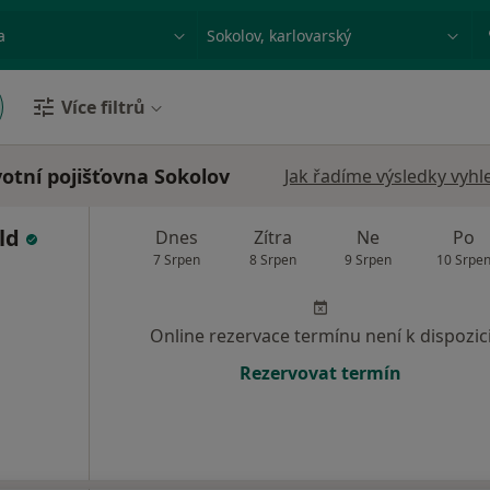
ace, nemoc nebo příjmení
Město nebo region
Více filtrů
otní pojišťovna Sokolov
Jak řadíme výsledky vyhl
eld
Dnes
Zítra
Ne
Po
7 Srpen
8 Srpen
9 Srpen
10 Srpe
Online rezervace termínu není k dispozic
Rezervovat termín