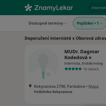
specializ
Dostupné termíny
Pojištění
•
1
Doporučení internisté s Oborová zdrav
MUDr. Dagmar
Kodedová
Internista, Endokrinolog
18 názorů
Rokycanova 2798, Pardubice
•
Mapa
Poliklinika Rokycanova