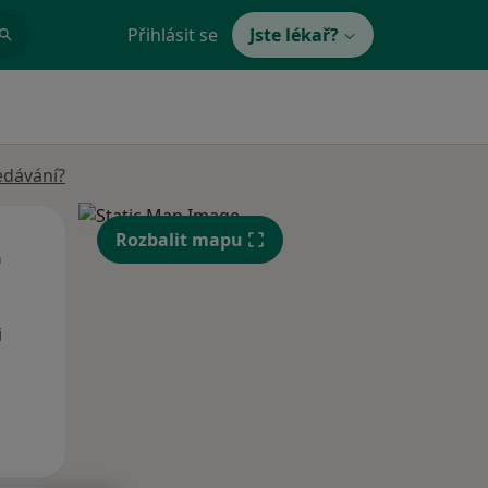
Přihlásit se
Jste lékař?
edávání?
Út
St
Čt
Rozbalit mapu
n
11 Srpen
12 Srpen
13 Srpen
i