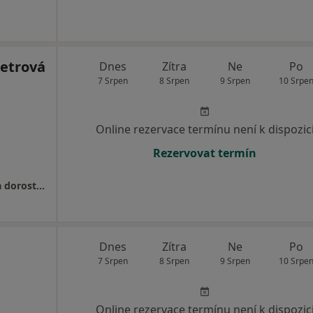
Petrová
Dnes
Zítra
Ne
Po
7 Srpen
8 Srpen
9 Srpen
10 Srpe
Online rezervace termínu není k dispozic
Rezervovat termín
MEDITR s.r.o. - Ambulantní NZZ pro vnitřní a dorostové lékařství - od 01.10.2017
Dnes
Zítra
Ne
Po
7 Srpen
8 Srpen
9 Srpen
10 Srpe
Online rezervace termínu není k dispozic