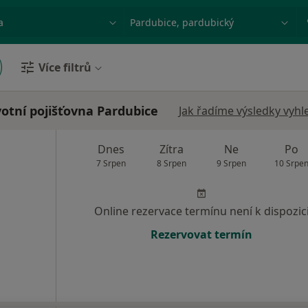
ace, nemoc nebo příjmení
Město nebo region
Více filtrů
otní pojišťovna Pardubice
Jak řadíme výsledky vyhl
Dnes
Zítra
Ne
Po
7 Srpen
8 Srpen
9 Srpen
10 Srpe
Online rezervace termínu není k dispozic
Rezervovat termín