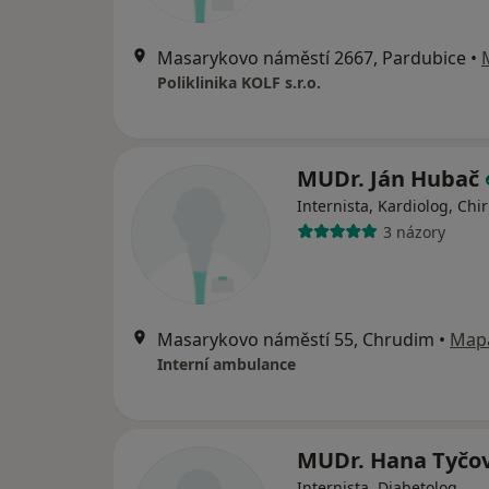
Masarykovo náměstí 2667, Pardubice
•
Poliklinika KOLF s.r.o.
MUDr. Ján Hubač
Internista, Kardiolog, Chi
3 názory
Masarykovo náměstí 55, Chrudim
•
Map
Interní ambulance
MUDr. Hana Tyčo
Internista, Diabetolog