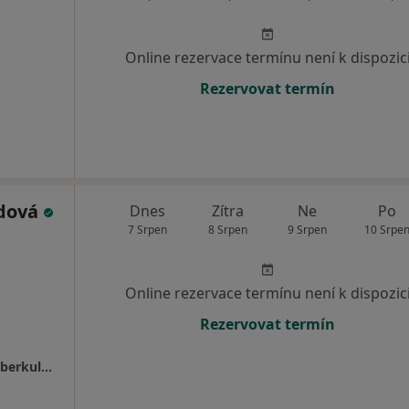
Online rezervace termínu není k dispozic
Rezervovat termín
odová
Dnes
Zítra
Ne
Po
7 Srpen
8 Srpen
9 Srpen
10 Srpe
Online rezervace termínu není k dispozic
Rezervovat termín
Chrudimská nemocnice, a.s. - Ambulance tuberkulózy a respiračních nemocí