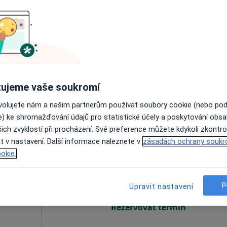
aulů
Dnes
Zítra
Ne
Po
7 Srpen
8 Srpen
9 Srpen
10 Srpe
og
Online rezervace termínu není k dispozic
Rezervovat termín
ujeme vaše soukromí
ní
ovolujete nám a našim partnerům používat soubory cookie (nebo po
e) ke shromažďování údajů pro statistické účely a poskytování obs
ich zvyklostí při procházení. Své preference můžete kdykoli zkontro
t v nastavení. Další informace naleznete v
zásadách ochrany soukr
Dnes
Zítra
Ne
Po
okie.
7 Srpen
8 Srpen
9 Srpen
10 Srpe
P
Upravit nastavení
Online rezervace termínu není k dispozic
Rezervovat termín