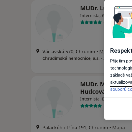
MUDr. Ludmila P
Internista, Gastroenterol
6 názorů
Respekt
Václavská 570, Chrudim
•
Mapa
Chrudimská nemocnice, a.s. - Interní odděle
Přijetím p
technologi
základě vaš
aktualizova
MUDr. Miroslava
souborů co
Hudcová
Internista, Diabetolog
1 názor
Palackého třída 191, Chrudim
•
Mapa