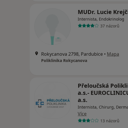
MUDr. Lucie Krejč
Internista, Endokrinolog
37 názorů
Rokycanova 2798, Pardubice
•
Mapa
Poliklinika Rokycanova
Přeloučská Polikl
a.s.- EUROCLINI
a.s.
Internista, Chirurg, Derm
Více
13 názorů