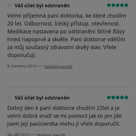
Váš účet byl odstraněn
Velmi příjemná paní doktorka, ke které chodím
20 let. Odbornost, lidský přístup, otevřenost.
Medikace nastavena po odstranění štítné žlázy
hned napoprvé a skvěle. Paní doktorce vděčím
za můj současný zdravotní skvěý stav. Vřele
doporučuji.
podle názoru uživatele Váš účet byl odstraněn
8. července 2014
•
•
•
Nahlásit zneužití
Váš účet byl odstraněn
Dobrý den k paní doktorce chodím 22let a je
velmi dobrá snaží se mi pomoct jak to jen jde
jsem její pacicientka mohu jí vřele doporučit.
podle názoru uživatele Váš účet byl odstraněn
26. září 2013
•
•
•
Nahlásit zneužití