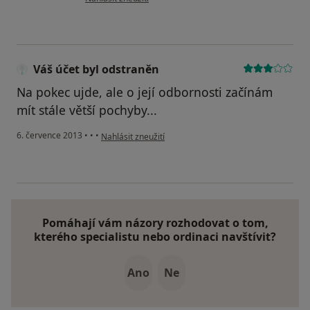
Váš účet byl odstraněn
Na pokec ujde, ale o její odbornosti začínám
mít stále větší pochyby...
podle názoru uživatele Váš účet byl odstraněn
6. července 2013
•
•
•
Nahlásit zneužití
Pomáhají vám názory rozhodovat o tom,
kterého specialistu nebo ordinaci navštívit?
Ano
Ne