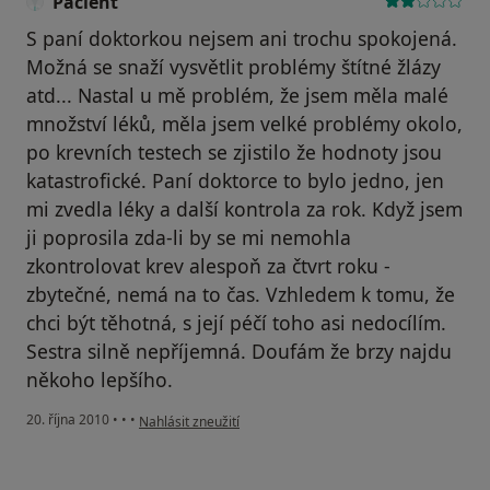
Pacient
S paní doktorkou nejsem ani trochu spokojená.
Možná se snaží vysvětlit problémy štítné žlázy
atd... Nastal u mě problém, že jsem měla malé
množství léků, měla jsem velké problémy okolo,
po krevních testech se zjistilo že hodnoty jsou
katastrofické. Paní doktorce to bylo jedno, jen
mi zvedla léky a další kontrola za rok. Když jsem
ji poprosila zda-li by se mi nemohla
zkontrolovat krev alespoň za čtvrt roku -
zbytečné, nemá na to čas. Vzhledem k tomu, že
chci být těhotná, s její péčí toho asi nedocílím.
Sestra silně nepříjemná. Doufám že brzy najdu
někoho lepšího.
podle názoru uživatele Pacient
20. října 2010
•
•
•
Nahlásit zneužití