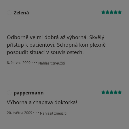
Zelená
Z
Odborně velmi dobrá až výborná. Skvělý
přístup k pacientovi. Schopná komplexně
posoudit situaci v souvislostech.
podle názoru uživatele Zelená
8. června 2009
•
•
•
Nahlásit zneužití
pappermann
P
VYborna a chapava doktorka!
podle názoru uživatele pappermann
20. května 2009
•
•
•
Nahlásit zneužití