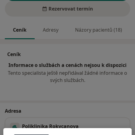
Rezervovat termín
Ceník
Adresy
Názory pacientů (18)
Ceník
Informace o službách a cenách nejsou k dispozici
Tento specialista ještě nepřidával žádné informace o
svých službách.
Adresa
Poliklinika Rokycanova
Rokycanova 2798,
Pardubice V
,
Pardubice
53002