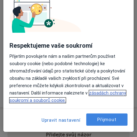
Přiblížit mapu
se otevře v nové záložce
Dostupnost
Na této adrese online kalendář není aktivní
Co mám v takové situaci udělat?
Respektujeme vaše soukromí
Přijetím povolujete nám a našim partnerům používat
Způsoby platby (soukromé návštěvy)
soubory cookie (nebo podobné technologie) ke
Na teto adrese lékař přijímá pacienty na pojišťovnu
shromažďování údajů pro statistické účely a poskytování
Detaily
obsahu na základě vašich zvyklostí při procházení. Své
preference můžete kdykoli zkontrolovat a aktualizovat v
nastavení. Další informace naleznete v
zásadách ochrany
Více
o adrese
soukromí a souborů cookie.
Názory
Přijmout
Upravit nastavení
Přidejte svůj názor