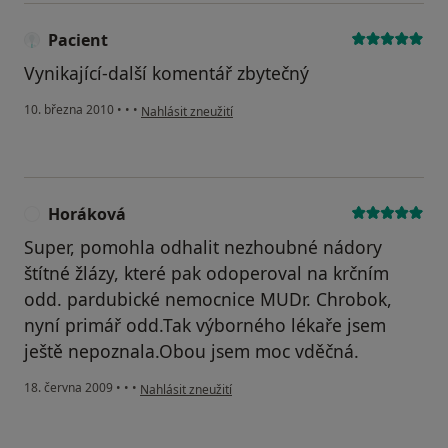
Pacient
Vynikající-další komentář zbytečný
podle názoru uživatele Pacient
10. března 2010
•
•
•
Nahlásit zneužití
Horáková
H
Super, pomohla odhalit nezhoubné nádory
štítné žlázy, které pak odoperoval na krčním
odd. pardubické nemocnice MUDr. Chrobok,
nyní primář odd.Tak výborného lékaře jsem
ještě nepoznala.Obou jsem moc vděčná.
podle názoru uživatele Horáková
18. června 2009
•
•
•
Nahlásit zneužití