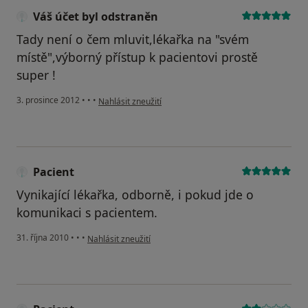
Váš účet byl odstraněn
Tady není o čem mluvit,lékařka na "svém
místě",výborný přístup k pacientovi prostě
super !
podle názoru uživatele Váš účet byl odstraněn
3. prosince 2012
•
•
•
Nahlásit zneužití
Pacient
Vynikající lékařka, odborně, i pokud jde o
komunikaci s pacientem.
podle názoru uživatele Pacient
31. října 2010
•
•
•
Nahlásit zneužití