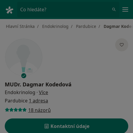
Hla
Co hledáte?
Hlavní Stránka
Endokrinolog
Pardubice
Dagmar Kode
MUDr.
Dagmar Kodedová
o specializacích
Endokrinolog
·
Více
Pardubice
1 adresa
18 názorů
Kontaktní údaje