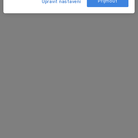
Přijmout
Upravit nastavení
Rokycanova 2798, Pardubice
•
Mapa
Poliklinika Rokycanova
Tento specialista nenabízí online rezervaci termínu na této adrese.
Rezervovat termín
MUDr. Lucie Krejčí
Endokrinolog, Internista
37 názorů
Rokycanova 2798, Pardubice
•
Mapa