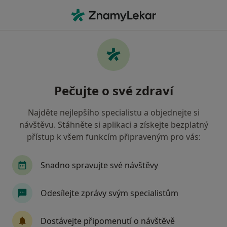
Hla
Endokrinolog • Pardubice, pardubický
Filtry
• 1
Mapa
Doporučení endokrinologové s Vojenská
Pečujte o své zdraví
zdravotní pojišťovna ČR Pardubice
Jak řadíme výsledky vyhledávání?
Najděte nejlepšího specialistu a objednejte si
návštěvu. Stáhněte si aplikaci a získejte bezplatný
přístup k všem funkcím připraveným pro vás:
Snadno spravujte své návštěvy
Odesílejte zprávy svým specialistům
MUDr. Dagmar Kodedová
Dostávejte připomenutí o návštěvě
Endokrinolog, Internista