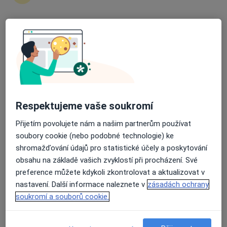
18 názorů
Rokycanova 2798, Pardubice
•
Mapa
Průměrné hodnocení na Apple a Play Store 4.5
Poliklinika Rokycanova
Tento specialista nenabízí online rezervaci termínu na této adrese.
Rezervovat termín
Respektujeme vaše soukromí
Přijetím povolujete nám a našim partnerům používat
soubory cookie (nebo podobné technologie) ke
shromažďování údajů pro statistické účely a poskytování
obsahu na základě vašich zvyklostí při procházení. Své
preference můžete kdykoli zkontrolovat a aktualizovat v
nastavení. Další informace naleznete v
zásadách ochrany
MUDr. Ivana Plášilová
soukromí a souborů cookie.
Endokrinolog, Pediatr
30 názorů