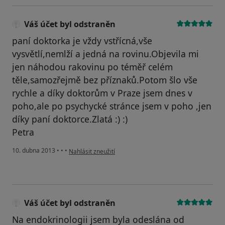
Váš účet byl odstraněn
paní doktorka je vždy vstřícná,vše
vysvětlí,nemlží a jedná na rovinu.Objevila mi
jen náhodou rakovinu po téměř celém
těle,samozřejmě bez příznaků.Potom šlo vše
rychle a díky doktorům v Praze jsem dnes v
poho,ale po psychycké stránce jsem v poho ,jen
díky paní doktorce.Zlatá :) :)
Petra
podle názoru uživatele Váš účet byl odstraněn
10. dubna 2013
•
•
•
Nahlásit zneužití
Váš účet byl odstraněn
Na endokrinologii jsem byla odeslána od