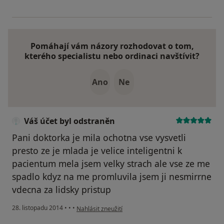
Pomáhají vám názory rozhodovat o tom,
kterého specialistu nebo ordinaci navštívit?
Ano
Ne
Váš účet byl odstraněn
Pani doktorka je mila ochotna vse vysvetli
presto ze je mlada je velice inteligentni k
pacientum mela jsem velky strach ale vse ze me
spadlo kdyz na me promluvila jsem ji nesmirrne
vdecna za lidsky pristup
podle názoru uživatele Váš účet byl odstraněn
28. listopadu 2014
•
•
•
Nahlásit zneužití