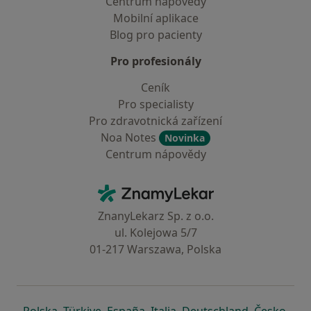
Centrum nápovědy
Mobilní aplikace
Blog pro pacienty
Pro profesionály
Ceník
Pro specialisty
Pro zdravotnická zařízení
Noa Notes
Novinka
Centrum nápovědy
Kontakt
ZnamyLekar - Hlavní stránka
ZnanyLekarz Sp. z o.o.
ul. Kolejowa 5/7
01-217 Warszawa, Polska
se otevře v nové záložce
se otevře v nové záložce
se otevře v nové záložce
se otevře v nové záložce
se otevře v 
se o