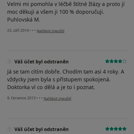
Velmi mi pomohla v léčbě štítné žlázy a proto jí
moc děkuji a všem ji 100 % doporučuji.
Puhlovská M.
podle názoru uživatele Váš účet byl odstraněn
23. září 2014
•
•
•
Nahlásit zneužití
Váš účet byl odstraněn
Já se tam cítím dobře. Chodím tam asi 4 roky. A
vždycky jsem byla s přístupem spokojená.
Doktorka ví co dělá a je to i poznat.
podle názoru uživatele Váš účet byl odstraněn
9. července 2013
•
•
•
Nahlásit zneužití
Váš účet byl odstraněn