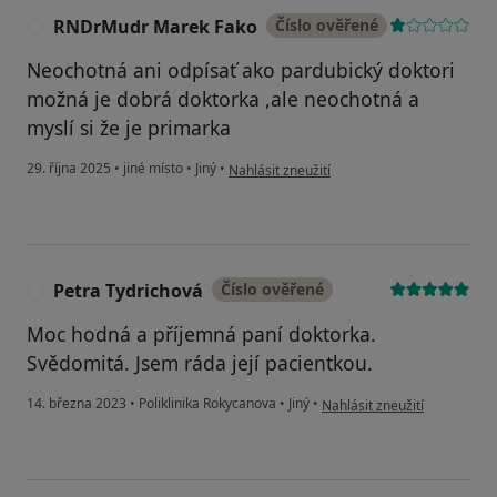
RNDrMudr Marek Fako
Číslo ověřené
R
Neochotná ani odpísať ako pardubický doktori
možná je dobrá doktorka ,ale neochotná a
myslí si že je primarka
podle názoru uživatele RNDrMudr Marek F
29. října 2025
•
jiné místo
•
Jiný
•
Nahlásit zneužití
Petra Tydrichová
Číslo ověřené
P
Moc hodná a příjemná paní doktorka.
Svědomitá. Jsem ráda její pacientkou.
podle názoru uživatele Petr
14. března 2023
•
Poliklinika Rokycanova
•
Jiný
•
Nahlásit zneužití