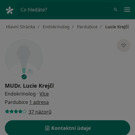
Hla
Co hledáte?
Hlavní Stránka
Endokrinolog
Pardubice
Lucie Krejčí
MUDr.
Lucie Krejčí
o specializacích
Endokrinolog
·
Více
Pardubice
1 adresa
37 názorů
Kontaktní údaje