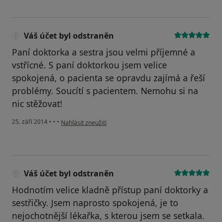
Váš účet byl odstraněn
Paní doktorka a sestra jsou velmi příjemné a
vstřícné. S paní doktorkou jsem velice
spokojená, o pacienta se opravdu zajímá a řeší
problémy. Soucítí s pacientem. Nemohu si na
nic stěžovat!
podle názoru uživatele Váš účet byl odstraněn
25. září 2014
•
•
•
Nahlásit zneužití
Váš účet byl odstraněn
Hodnotím velice kladně přístup paní doktorky a
sestřičky. Jsem naprosto spokojená, je to
nejochotnější lékařka, s kterou jsem se setkala.