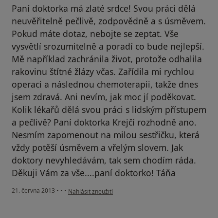
Paní doktorka má zlaté srdce! Svou práci dělá
neuvěřitelně pečlivě, zodpovědně a s úsměvem.
Pokud máte dotaz, nebojte se zeptat. Vše
vysvětlí srozumitelně a poradí co bude nejlepší.
Mě například zachránila život, protože odhalila
rakovinu štítné žlázy včas. Zařídila mi rychlou
operaci a následnou chemoterapii, takže dnes
jsem zdravá. Ani nevím, jak moc jí poděkovat.
Kolik lékařů dělá svou práci s lidským přístupem
a pečlivě? Paní doktorka Krejčí rozhodně ano.
Nesmím zapomenout na milou sestřičku, která
vždy potěší úsměvem a vřelým slovem. Jak
doktory nevyhledávám, tak sem chodím ráda.
Děkuji Vám za vše....paní doktorko! Táňa
podle názoru uživatele Váš účet byl odstraněn
21. června 2013
•
•
•
Nahlásit zneužití