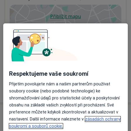
Přiblížit mapu
se otevře v nové záložce
Dostupnost
Na této adrese online kalendář není aktivní
Co mám v takové situaci udělat?
Způsoby platby (soukromé návštěvy)
Na teto adrese lékař přijímá pacienty na pojišťovnu
Respektujeme vaše soukromí
Detaily
Přijetím povolujete nám a našim partnerům používat
Více
soubory cookie (nebo podobné technologie) ke
o adrese
shromažďování údajů pro statistické účely a poskytování
obsahu na základě vašich zvyklostí při procházení. Své
preference můžete kdykoli zkontrolovat a aktualizovat v
Názory
nastavení. Další informace naleznete v
zásadách ochrany
soukromí a souborů cookie.
Přidejte svůj názor