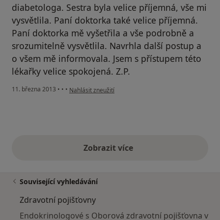
diabetologa. Sestra byla velice příjemná, vše mi
vysvětlila. Paní doktorka také velice příjemná.
Paní doktorka mě vyšetřila a vše podrobně a
srozumitelně vysvětlila. Navrhla další postup a
o všem mě informovala. Jsem s přístupem této
lékařky velice spokojená. Z.P.
podle názoru uživatele Váš účet byl odstraněn
11. března 2013
•
•
•
Nahlásit zneužití
Zobrazit více
výše uvedené názory
Související vyhledávání
Zdravotní pojišťovny
Endokrinologové s Oborová zdravotní pojišťovna v