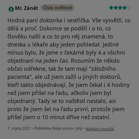
Mr. Zánět
Číslo ověřené
M
Hodná paní doktorka i sestřička. Vše vysvětlí, co
dělá a proč. Dokonce se podělí i o to, co
člověku našli a co to pro něj znamená, to
dneska u lékaře aby jeden pohledal. Jediné
mínus bylo, že jsme v čekárně byly 4 a všichni
objednaní na jeden čas. Rozumím že někdo
občas odřekne, tak že tam mají "záložního
pacienta", ale už jsem zažil u jiných doktorů,
kteří takto objednávají, že jsem čekal i 4 hodiny
než jsem přišel na řadu, ačkoliv jsem byl
objednaný. Tady se to naštěstí nestalo, asi
proto že jsem šel na řadu první, protože jsem
přišel jsem o 10 minut dříve než ostatní.
podle názoru uživatele Mr. Zán
7. srpna 2021
•
Poliklinika Rokycanova
•
Jiný
•
Nahlásit zneužití