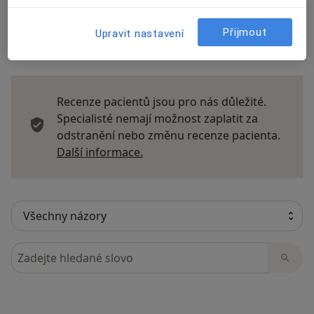
Přijmout
Upravit nastavení
37 názorů
Recenze pacientů jsou pro nás důležité.
Specialisté nemají možnost zaplatit za
odstranění nebo změnu recenze pacienta.
Další informace o názorech
Další informace.
Hledejte v názorech