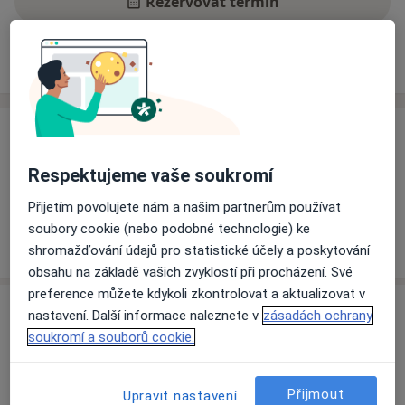
Rezervovat termín
Ceník
Adresy
Názory pacientů
Ceník
Informace o službách a cenách nejsou k dispozici
Respektujeme vaše soukromí
Tento specialista ještě nepřidával žádné informace o
Přijetím povolujete nám a našim partnerům používat
svých službách.
soubory cookie (nebo podobné technologie) ke
shromažďování údajů pro statistické účely a poskytování
obsahu na základě vašich zvyklostí při procházení. Své
preference můžete kdykoli zkontrolovat a aktualizovat v
Adresa
nastavení. Další informace naleznete v
zásadách ochrany
soukromí a souborů cookie.
Pardubická krajská nemocnice, a.s.
Kyjevská 44,
Pardubice
532 03
Přijmout
Upravit nastavení