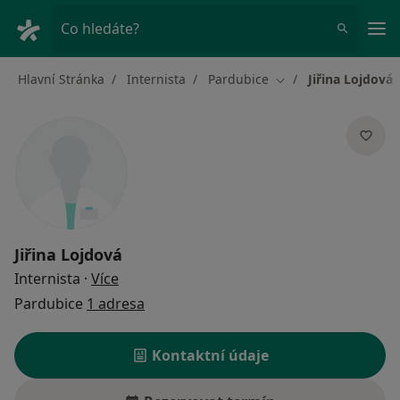
Hla
Co hledáte?
Hlavní Stránka
Internista
Pardubice
Jiřina Lojdová
Změna města
Jiřina Lojdová
o specializacích
Internista
·
Více
Pardubice
1 adresa
Kontaktní údaje