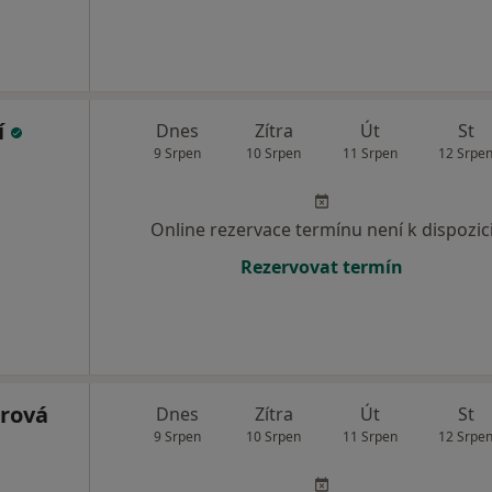
í
Dnes
Zítra
Út
St
9 Srpen
10 Srpen
11 Srpen
12 Srpe
Online rezervace termínu není k dispozic
Rezervovat termín
rová
Dnes
Zítra
Út
St
9 Srpen
10 Srpen
11 Srpen
12 Srpe