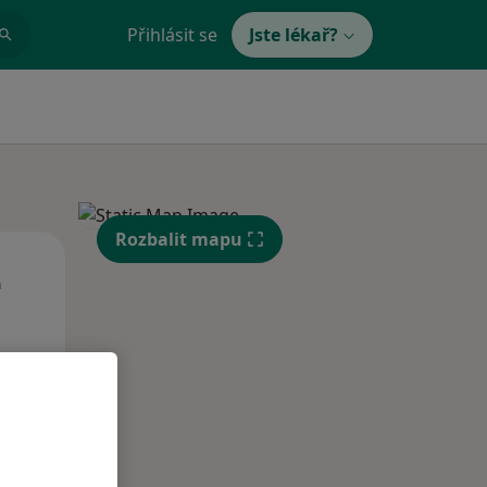
Přihlásit se
Jste lékař?
Rozbalit mapu
Čt
Pá
So
n
13 Srpen
14 Srpen
15 Srpen
i