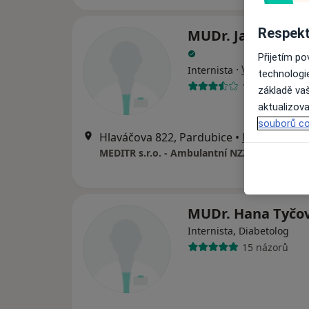
Respekt
MUDr. Jaroslava 
Přijetím p
·
Více
Internista
technologi
18 názorů
základě vaš
aktualizova
souborů co
Hlaváčova 822, Pardubice
•
Mapa
MUDr. Hana Tyčo
Internista, Diabetolog
15 názorů