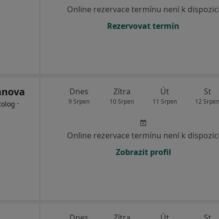
Online rezervace termínu není k dispozic
Rezervovat termín
anova
Dnes
Zítra
Út
St
9 Srpen
10 Srpen
11 Srpen
12 Srpe
·
tolog
Online rezervace termínu není k dispozic
Zobrazit profil
Dnes
Zítra
Út
St