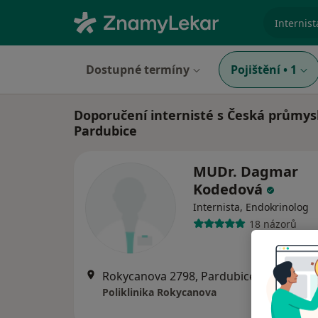
specializ
Dostupné termíny
Pojištění
•
1
Doporučení internisté s Česká průmysl
Pardubice
MUDr. Dagmar
Kodedová
Internista, Endokrinolog
18 názorů
Rokycanova 2798, Pardubice
•
Mapa
Poliklinika Rokycanova