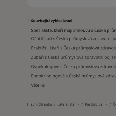
Související vyhledávání
Specialisté, kteří mají smlouvu s Česká prů
Oční lékaři s Česká průmyslová zdravotní p
Praktičtí lékaři s Česká průmyslová zdravot
Zubaři s Česká průmyslová zdravotní pojišť
Gynekologové s Česká průmyslová zdravotní
Endokrinologové s Česká průmyslová zdravo
Více (6)
Více v kategorii: Specialisté, kteří 
Hlavní Stránka
Internista
Pardubice
Č
Změna města
Změna