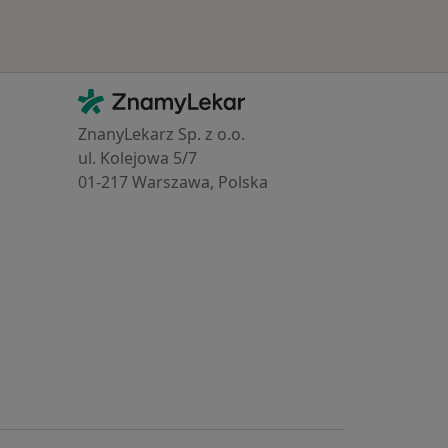
Kontakt
ZnamyLekar - Hlavní stránka
ZnanyLekarz Sp. z o.o.
ul. Kolejowa 5/7
01-217 Warszawa, Polska