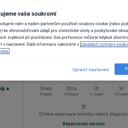
ujeme vaše soukromí
Petrová
Dnes
Zítra
Út
St
9 Srpen
10 Srpen
11 Srpen
12 Srpe
ovolujete nám a našim partnerům používat soubory cookie (nebo po
e) ke shromažďování údajů pro statistické účely a poskytování obs
ich zvyklostí při procházení. Své preference můžete kdykoli zkontro
Online rezervace termínu není k dispozic
t v nastavení. Další informace naleznete v
zásadách ochrany soukr
Rezervovat termín
okie.
MEDITR s.r.o. - Ambulantní NZZ pro vnitřní a dorostové lékařství - od 01.10.2017
P
Upravit nastavení
vá
Dnes
Zítra
Út
St
9 Srpen
10 Srpen
11 Srpen
12 Srpe
Online rezervace termínu není k dispozic
Rezervovat termín