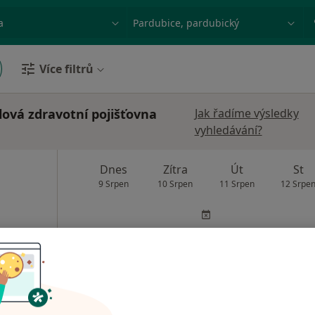
ace, nemoc nebo příjmení
Město nebo region
Více filtrů
ová zdravotní pojišťovna
Jak řadíme výsledky
vyhledávání?
Dnes
Zítra
Út
St
9 Srpen
10 Srpen
11 Srpen
12 Srpe
Online rezervace termínu není k dispozic
Rezervovat termín