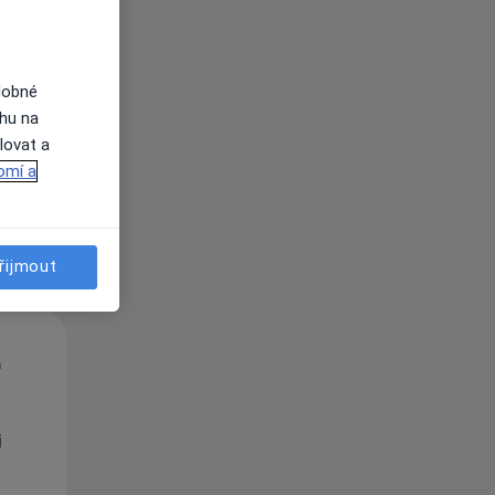
Čt
Pá
So
n
13 Srpen
14 Srpen
15 Srpen
dobné
ahu na
lovat a
i
omí a
řijmout
Čt
Pá
So
n
13 Srpen
14 Srpen
15 Srpen
i