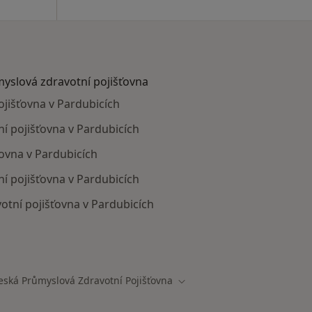
myslová zdravotní pojišťovna
ojišťovna v Pardubicích
ní pojišťovna v Pardubicích
ovna v Pardubicích
 pojišťovna v Pardubicích
tní pojišťovna v Pardubicích
mají smlouvu s Česká průmyslová zdravotní pojišťovna
eská Průmyslová Zdravotní Pojišťovna
 města
Změna města