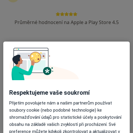
9 názorů
Dr. E. Beneše 1545, Neratovice
•
Mapa
Průměrné hodnocení na Apple a Play Store 4.5
Privátní plicní lékař
Tento specialista nenabízí online rezervaci termínu na této adrese.
Rezervovat termín
Respektujeme vaše soukromí
Přijetím povolujete nám a našim partnerům používat
soubory cookie (nebo podobné technologie) ke
MUDr. Pavel Maun
shromažďování údajů pro statistické účely a poskytování
·
Více
Internista, Praktický lékař
obsahu na základě vašich zvyklostí při procházení. Své
26 názorů
preference můžete kdykoli zkontrolovat a aktualizovat v