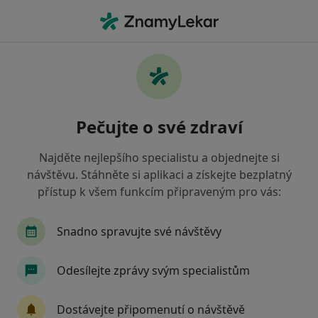
Hla
Internista • Praha, hl město Praha
Filtry
• 1
Mapa
Doporučení internisté s Česká průmyslová
Pečujte o své zdraví
zdravotní pojišťovna Praha
Jak řadíme výsledky vyhledávání?
Najděte nejlepšího specialistu a objednejte si
návštěvu. Stáhněte si aplikaci a získejte bezplatný
přístup k všem funkcím připraveným pro vás:
Snadno spravujte své návštěvy
Odesílejte zprávy svým specialistům
MUDr. Ján Dindoš
Dostávejte připomenutí o návštěvě
·
Více
Internista, Plicní lékař, Praktický lékař