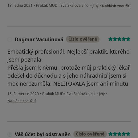
podle názoru uživate
13. ledna 2021
•
Praktik MUDr. Eva Skálová s.r.o.
•
Jiný
•
Nahlásit zneužití
Dagmar Vaculínová
Číslo ověřené
D
Empatický profesionál. Nejlepší praktik, kterého
jsem poznala.
Přešla jsem k němu, protože můj praktický lékař
odešel do důchodu a s jeho náhradnicí jsem si
moc nerozuměla. NELITOVALA jsem ani minutu
15. července 2020
•
Praktik MUDr. Eva Skálová s.r.o.
•
Jiný
•
podle názoru uživatele Dagmar Vaculínová
Nahlásit zneužití
Váš účet byl odstraněn
Číslo ověřené