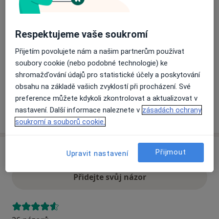
Dostupnost
Na této adrese online kalendář není aktivní
Co mám v takové situaci udělat?
Respektujeme vaše soukromí
Přijetím povolujete nám a našim partnerům používat
Způsoby platby (soukromé návštěvy)
soubory cookie (nebo podobné technologie) ke
Na teto adrese lékař přijímá pacienty na pojišťovnu
shromažďování údajů pro statistické účely a poskytování
Detaily
obsahu na základě vašich zvyklostí při procházení. Své
preference můžete kdykoli zkontrolovat a aktualizovat v
nastavení. Další informace naleznete v
zásadách ochrany
Více
o adrese
soukromí a souborů cookie.
Přijmout
Názory
Upravit nastavení
Přidejte svůj názor