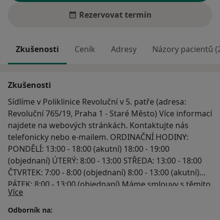
Rezervovat termín
Zkušenosti
Ceník
Adresy
Názory pacientů (
Zkušenosti
Sídlíme v Poliklinice Revoluční v 5. patře (adresa:
Revoluční 765/19, Praha 1 - Staré Město) Více informací
najdete na webových stránkách. Kontaktujte nás
telefonicky nebo e-mailem. ORDINAČNÍ HODINY:
PONDĚLÍ: 13:00 - 18:00 (akutní) 18:00 - 19:00
(objednaní) ÚTERÝ: 8:00 - 13:00 STŘEDA: 13:00 - 18:00
ČTVRTEK: 7:00 - 8:00 (objednaní) 8:00 - 13:00 (akutní)
PÁTEK: 8:00 - 13:00 (objednaní) Máme smlouvy s těmito
O mně
Více
zdravotními pojišťovnami: 111 – VZP (Všeobecná
zdravotní pojišťovna ČR) 201 – VoZP (Vojenská
Odborník na:
zdravotní pojišťovna ČR) 205 – ČPZP (Česká