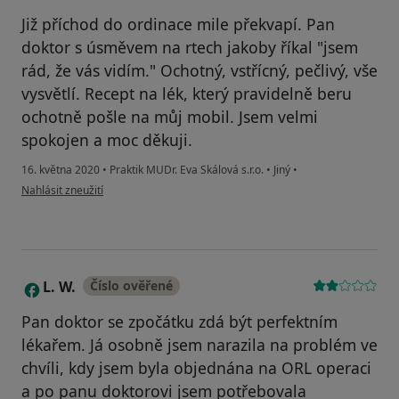
Již příchod do ordinace mile překvapí. Pan
doktor s úsměvem na rtech jakoby říkal "jsem
rád, že vás vidím." Ochotný, vstřícný, pečlivý, vše
vysvětlí. Recept na lék, který pravidelně beru
ochotně pošle na můj mobil. Jsem velmi
spokojen a moc děkuji.
16. května 2020
•
Praktik MUDr. Eva Skálová s.r.o.
•
Jiný
•
podle názoru uživatele Váš účet byl odstraněn
Nahlásit zneužití
L. W.
Číslo ověřené
L
Pan doktor se zpočátku zdá být perfektním
lékařem. Já osobně jsem narazila na problém ve
chvíli, kdy jsem byla objednána na ORL operaci
a po panu doktorovi jsem potřebovala