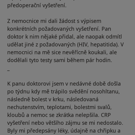
předoperační vyšetření.
Z nemocnice mi dali žádost s výpisem
konkrétních požadovaných vyšetření. Pan
doktor k nim nějaké přidal, ale naopak odmítl
udělat jiné z požadovaných (HIV, hepatitida). V
nemocnici na mě sice nevěřícně koukali, ale
dodělali tyto testy sami během pár hodin.
_
K panu doktorovi jsem v nedávné době došla
po týdnu kdy mě trápilo svědění nosohltanu,
následně bolest v krku, následovaná
nechutenstvím, teplotami, bolestmi svalů,
kloubů a nemoc se zkrátka nelepšila. CRP
vyšetření nebo většího zájmu se mi nedostalo.
Byly mi předepsány léky, údajně na chřipku a