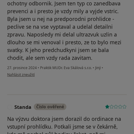
ochotny odbornik. Jsem ten typ co zanedbava
prevenci a i presto je vzdy mily a vyjde vstric.
Byla jsem u nej na predporodni prohlidce -
peclive se na vse vyptaval a udelal detailni
zpravu. Naposledy mi delal ultrazvuk uzlin a
dlouho se mi venoval i presto, ze to bylo mezi
svatky. K jeho predchudkyni jsem se bala
chodit, ale sem vzdy rada zavitam.
27. prosince 2024
•
Praktik MUDr. Eva Skálová s.r.o.
•
Jiný
•
podle názoru uživatele Váš účet byl odstraněn
Nahlásit zneužití
Standa
Číslo ověřené
S
Na výzvu doktora jsem dorazil do ordinace na
vstupní prohlídku. Potkali jsme se v čekárně,