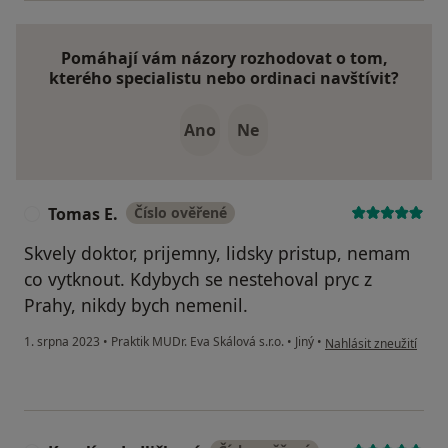
Pomáhají vám názory rozhodovat o tom,
kterého specialistu nebo ordinaci navštívit?
Ano
Ne
Tomas E.
Číslo ověřené
T
Skvely doktor, prijemny, lidsky pristup, nemam
co vytknout. Kdybych se nestehoval pryc z
Prahy, nikdy bych nemenil.
podle názoru uživatel
1. srpna 2023
•
Praktik MUDr. Eva Skálová s.r.o.
•
Jiný
•
Nahlásit zneužití