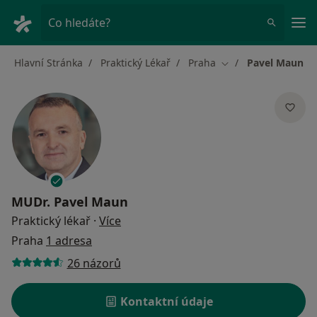
Hla
Co hledáte?
Hlavní Stránka
Praktický Lékař
Praha
Pavel Maun
Změna města
MUDr.
Pavel Maun
o specializacích
Praktický lékař
·
Více
Praha
1 adresa
26 názorů
Kontaktní údaje