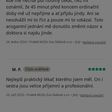
kde mě nechal půl hodiny čekat, než mi
oznámil, že 45 minut před koncem ordinační
doby mě už nepřijme a ať přijdu jindy. Ani se
neodvážil mi to říct a pouze mi to vzkázal. Toto
arogantní jednání mě donutilo změnit názor a
doktora si najdu jinde.
podle názoru uživate
24. ledna 2024
•
Praktik MUDr. Eva Skálová s.r.o.
•
Jiný
•
Nahlásit zneužití
M. P.
Číslo ověřené
M
Nejlepší praktický lékař, kterého jsem měl. On i
sestra jsou velice příjemní a profesionální.
podle názoru uživatele 
20. září 2023
•
Praktik MUDr. Eva Skálová s.r.o.
•
Jiný
•
Nahlásit zneužití