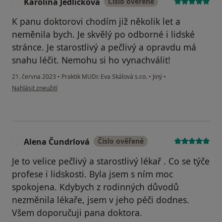
Karolína Jedličková
Číslo ověřené
K
K panu doktorovi chodím již několik let a
neměnila bych. Je skvělý po odborné i lidské
stránce. Je starostlivý a pečlivý a opravdu má
snahu léčit. Nemohu si ho vynachválit!
21. června 2023
•
Praktik MUDr. Eva Skálová s.r.o.
•
Jiný
•
podle názoru uživatele Karolína Jedličková
Nahlásit zneužití
Alena Čundrlová
Číslo ověřené
A
Je to velice pečlivý a starostlivý lékař . Co se týče
profese i lidskosti. Byla jsem s ním moc
spokojena. Kdybych z rodinných důvodů
nezměnila lékaře, jsem v jeho péči dodnes.
Všem doporučuji pana doktora.