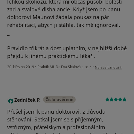
lehkou skoliózu, která mi občas působí bolesti
zad a svalové disbalancie. Když jsem po panu
doktorovi Maunovi žádala poukaz na pár
rehabilitací, abych ji stáhla, tak mě ignoroval.
_
Pravidlo třikrát a dost uplatním, v nejbližší době
přejdu k jinému praktickému lékaři.
podle názoru uživatele L
20. března 2019
•
Praktik MUDr. Eva Skálová s.r.o.
•
•
Nahlásit zneužití
Zedníček P.
Číslo ověřené
Z
Přešel jsem k panu doktorovi, z důvodu
stěhování. Setkal jsem se s příjemným,
vstřícným, přátelským a profesionálním