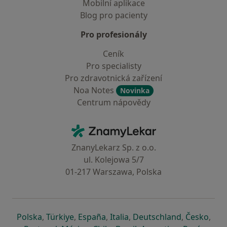
Mobilní aplikace
Blog pro pacienty
Pro profesionály
Ceník
Pro specialisty
Pro zdravotnická zařízení
Noa Notes
Novinka
Centrum nápovědy
Kontakt
ZnamyLekar - Hlavní stránka
ZnanyLekarz Sp. z o.o.
ul. Kolejowa 5/7
01-217 Warszawa, Polska
se otevře v nové záložce
se otevře v nové záložce
se otevře v nové záložce
se otevře v nové záložce
se otevře v 
se o
Polska
,
Türkiye
,
España
,
Italia
,
Deutschland
,
Česko
,