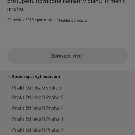
přístupem. Rozhodně nemám v plánu již měnit
jiného.
podle názoru uživatele Zedníček P.
22. května 2018
•
jiné místo
•
•
Nahlásit zneužití
Zobrazit více
výše uvedené názory
Související vyhledávání
Praktičtí lékaři v okolí
Praktičtí lékaři Praha 5
Praktičtí lékaři Praha 4
Praktičtí lékaři Praha 1
Praktičtí lékaři Praha 7