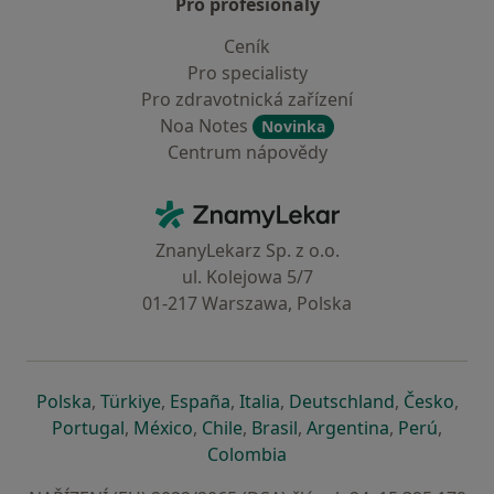
Pro profesionály
Ceník
Pro specialisty
Pro zdravotnická zařízení
Noa Notes
Novinka
Centrum nápovědy
Kontakt
ZnamyLekar - Hlavní stránka
ZnanyLekarz Sp. z o.o.
ul. Kolejowa 5/7
01-217 Warszawa, Polska
se otevře v nové záložce
se otevře v nové záložce
se otevře v nové záložce
se otevře v nové záložce
se otevře v 
se o
Polska
,
Türkiye
,
España
,
Italia
,
Deutschland
,
Česko
,
se otevře v nové záložce
se otevře v nové záložce
se otevře v nové záložce
se otevře v nové záložc
se otevře v 
se ote
Portugal
,
México
,
Chile
,
Brasil
,
Argentina
,
Perú
,
se otevře v nové záložce
Colombia