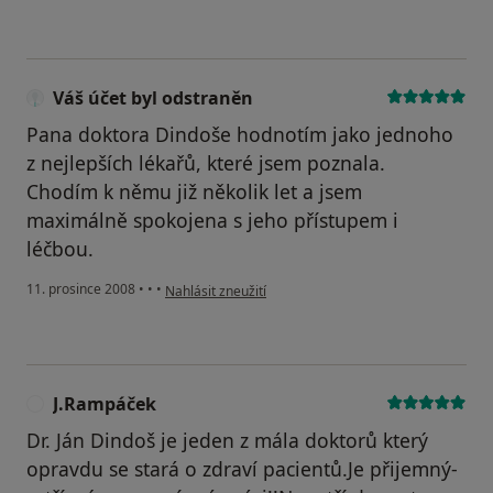
Váš účet byl odstraněn
Pana doktora Dindoše hodnotím jako jednoho
z nejlepších lékařů, které jsem poznala.
Chodím k němu již několik let a jsem
maximálně spokojena s jeho přístupem i
léčbou.
podle názoru uživatele Váš účet byl odstraněn
11. prosince 2008
•
•
•
Nahlásit zneužití
J.Rampáček
J
Dr. Ján Dindoš je jeden z mála doktorů který
opravdu se stará o zdraví pacientů.Je přijemný-