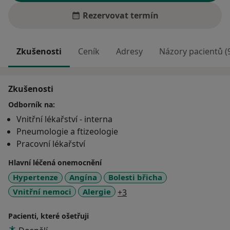
Rezervovat termín
Zkušenosti
Ceník
Adresy
Názory pacientů (
Zkušenosti
Odborník na:
Vnitřní lékařství - interna
Pneumologie a ftizeologie
Pracovní lékařství
Hlavní léčená onemocnění
Hypertenze
Angína
Bolesti břicha
a11y_sr_more_diseases
Vnitřní nemoci
Alergie
+3
Pacienti, které ošetřuji