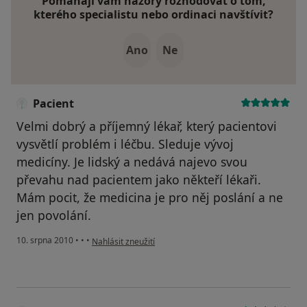
Pomáhají vám názory rozhodovat o tom,
kterého specialistu nebo ordinaci navštívit?
Ano
Ne
Pacient
Velmi dobrý a příjemný lékař, který pacientovi
vysvětlí problém i léčbu. Sleduje vývoj
medicíny. Je lidský a nedává najevo svou
převahu nad pacientem jako někteří lékaři.
Mám pocit, že medicina je pro něj poslání a ne
jen povolání.
podle názoru uživatele Pacient
10. srpna 2010
•
•
•
Nahlásit zneužití