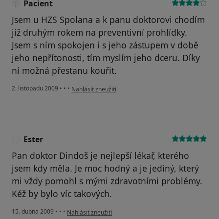
Pacient
Jsem u HZS Spolana a k panu doktorovi chodím
již druhým rokem na preventivní prohlídky.
Jsem s ním spokojen i s jeho zástupem v době
jeho nepřítonosti, tím myslím jeho dceru. Díky
ní možná přestanu kouřit.
podle názoru uživatele Pacient
2. listopadu 2009
•
•
•
Nahlásit zneužití
Ester
E
Pan doktor Dindoš je nejlepší lékař, kterého
jsem kdy měla. Je moc hodný a je jediný, který
mi vždy pomohl s mými zdravotními problémy.
Kéž by bylo víc takových.
podle názoru uživatele Ester
15. dubna 2009
•
•
•
Nahlásit zneužití