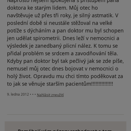
Naprosto nejsem spokojena s přístupem pana
doktora ke starým lidem. Můj otec ho
navštěvuje už přes tři roky, je silný astmatik. V
poslední době si neustále stěžoval na velké
potíže s dýcháním a pan doktor mu byl schopen
jen udělat spirometrii. Dnes leží v nemocnici a
výsledek je zanedbaný plicní nález. K tomu se
přidal problém se srdcem a zavodňování těla.
Kdyby pan doktor byl tak pečlivý jak se zde píše,
nemusel můj otec dnes bojovat v nemocnici o
holý život. Opravdu mu chci tímto poděkovat za
to jak se věnuje starším pacientům!!!!!!!!!!!!!!!
podle názoru uživatele Váš účet byl odstraněn
9. ledna 2012
•
•
•
Nahlásit zneužití