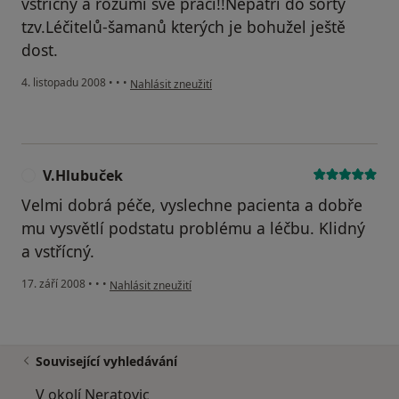
vstřícný a rozumí své práci!!Nepatří do sorty
tzv.Léčitelů-šamanů kterých je bohužel ještě
dost.
podle názoru uživatele J.Rampáček
4. listopadu 2008
•
•
•
Nahlásit zneužití
V.Hlubuček
V
Velmi dobrá péče, vyslechne pacienta a dobře
mu vysvětlí podstatu problému a léčbu. Klidný
a vstřícný.
podle názoru uživatele V.Hlubuček
17. září 2008
•
•
•
Nahlásit zneužití
Související vyhledávání
V okolí Neratovic