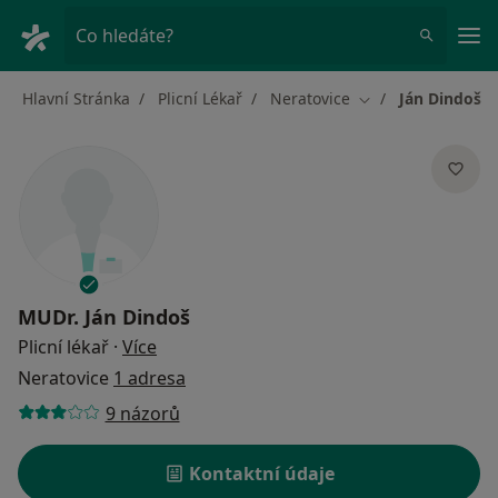
Hla
Co hledáte?
Hlavní Stránka
Plicní Lékař
Neratovice
Ján Dindoš
Změna města
MUDr.
Ján Dindoš
o specializacích
Plicní lékař
·
Více
Neratovice
1 adresa
9 názorů
Kontaktní údaje