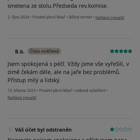
smetena ze stolu.Předseda rev.komise.
podle názoru uživatele m
2. října 2024
•
Privátní plicní lékař
•
Běžný termín
•
Nahlásit zneužití
B.b.
Číslo ověřené
B
Jsem spokojená s péčí. Vždy jsme vše vyřešili, v
zimě čekám déle, ale na jaře bez problémů.
Přístup milý a lidský.
15. března 2023
•
Privátní plicní lékař
•
celkové vyšetření
•
podle názoru uživatele B.b.
Nahlásit zneužití
Váš účet byl odstraněn