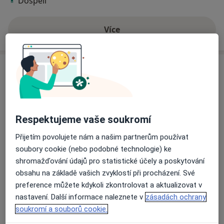
Dospělí
Více
o zkušenostech
Služby a ceník služeb
Běžný termín
Detaily
Respektujeme vaše soukromí
Celkové vyšetření
Přijetím povolujete nám a našim partnerům používat
Detaily
soubory cookie (nebo podobné technologie) ke
shromažďování údajů pro statistické účely a poskytování
Diagnostické testy
obsahu na základě vašich zvyklostí při procházení. Své
Detaily
preference můžete kdykoli zkontrolovat a aktualizovat v
nastavení. Další informace naleznete v
zásadách ochrany
Diagnostické vyšetření
soukromí a souborů cookie.
Detaily