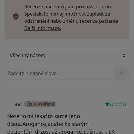
Recenze pacientů jsou pro nás důležité.
Specialisté nemají možnost zaplatit za
odstranění nebo změnu recenze pacienta.
Další informace o názorech
Další informace.
Hledejte v názorech
mč
Číslo ověřené
M
Neseriozní lékař,to samé jeho
dcera.Arogance,apatie ke starým
pacientům,drzost až arogance.Stížnost k LK