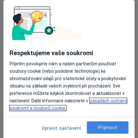
MUDr. Olga Kočová
Plicní lékař, Internista
Průměrné hodnocení na Apple a Play Store 4.5
11 názorů
Jiráskova 252/III, Poděbrady
•
Mapa
Soukromá ordinace interny a TRN
Tento specialista nenabízí online rezervaci termínu na této adrese.
Respektujeme vaše soukromí
Rezervovat termín
Přijetím povolujete nám a našim partnerům používat
soubory cookie (nebo podobné technologie) ke
shromažďování údajů pro statistické účely a poskytování
obsahu na základě vašich zvyklostí při procházení. Své
preference můžete kdykoli zkontrolovat a aktualizovat v
nastavení. Další informace naleznete v
zásadách ochrany
soukromí a souborů cookie.
Přijmout
Upravit nastavení
Přemysl Tauchen