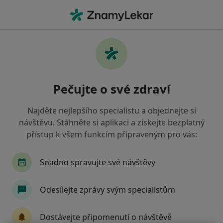
Hla
Plicní Lékař • Nymburk, středočeský
Filtry
Mapa
Plicní lékař Nymburk
Pečujte o své zdraví
Jak řadíme výsledky vyhledávání?
Najděte nejlepšího specialistu a objednejte si
návštěvu. Stáhněte si aplikaci a získejte bezplatný
Jakou pojišťovnu máte?
přístup k všem funkcím připraveným pro vás:
Snadno spravujte své návštěvy
Odesílejte zprávy svým specialistům
Dostávejte připomenutí o návštěvě