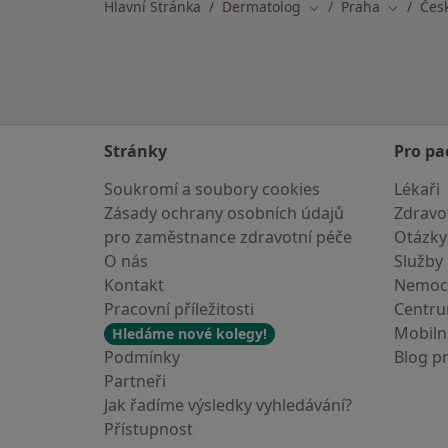
Hlavní Stránka
Dermatolog
Praha
Čes
Změna města
Změna m
Stránky
Pro pa
Soukromí a soubory cookies
Lékaři
Zásady ochrany osobních údajů
Zdravot
pro zaměstnance zdravotní péče
Otázky
O nás
Služby
Kontakt
Nemoc
Pracovní příležitosti
Centr
Mobilní
Hledáme nové kolegy!
Podmínky
Blog p
Partneři
Jak řadíme výsledky vyhledávání?
Přístupnost