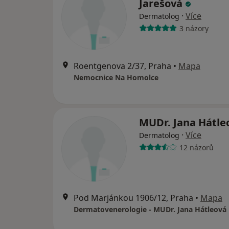
Jarešová
·
Více
Dermatolog
3 názory
Roentgenova 2/37, Praha
•
Mapa
Nemocnice Na Homolce
MUDr. Jana Hátle
·
Více
Dermatolog
12 názorů
Pod Marjánkou 1906/12, Praha
•
Mapa
Dermatovenerologie - MUDr. Jana Hátleová