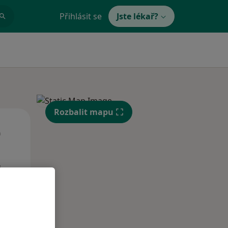
Přihlásit se
Jste lékař?
Rozbalit mapu
St
Čt
Pá
n
12 Srpen
13 Srpen
14 Srpen
i