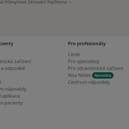
ká Průmyslová Zdravotní Pojišťovna
ěsta
Změna města
cienty
Pro profesionály
Ceník
nická zařízení
Pro specialisty
 a odpovědi
Pro zdravotnická zařízení
Noa Notes
Novinka
i
Centrum nápovědy
um nápovědy
 aplikace
ro pacienty