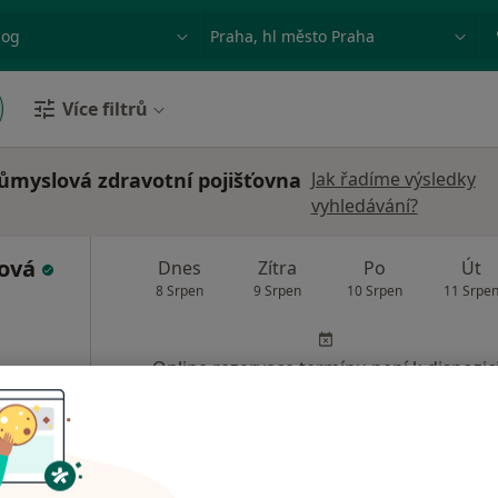
ace, nemoc nebo příjmení
Město nebo region
Více filtrů
ůmyslová zdravotní pojišťovna
Jak řadíme výsledky
vyhledávání?
rová
Dnes
Zítra
Po
Út
8 Srpen
9 Srpen
10 Srpen
11 Srpe
Online rezervace termínu není k dispozic
Rezervovat termín
Poliklinika Budějovická - vchod č. 4, zelená budova, 6.patro