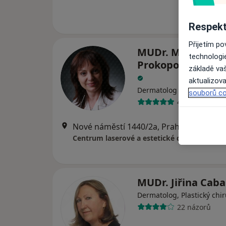
Respekt
Přijetím p
MUDr. Miloslava
technologi
Prokopová Moska
základě vaš
aktualizova
·
Více
Dermatolog
souborů co
4 názory
Nové náměstí 1440/2a, Praha
•
Mapa
Centrum laserové a estetické dermatologie
MUDr. Jiřina Cab
Dermatolog, Plastický chi
22 názorů