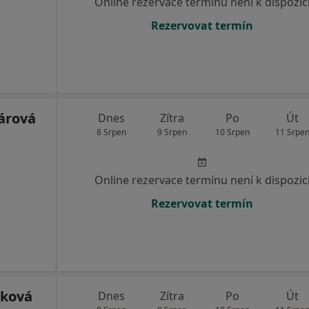
Online rezervace termínu není k dispozic
Rezervovat termín
árová
Dnes
Zítra
Po
Út
8 Srpen
9 Srpen
10 Srpen
11 Srpe
Online rezervace termínu není k dispozic
Rezervovat termín
čková
Dnes
Zítra
Po
Út