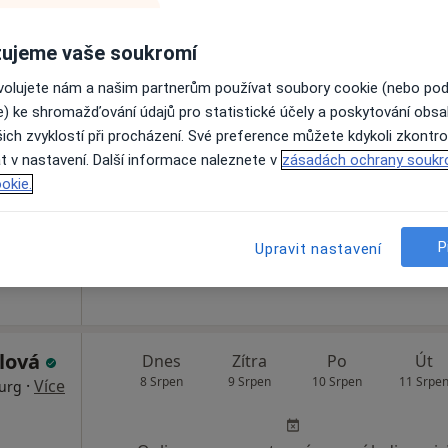
ujeme vaše soukromí
ovolujete nám a našim partnerům používat soubory cookie (nebo po
Dnes
Zítra
Po
Út
e) ke shromažďování údajů pro statistické účely a poskytování obs
lyková
8 Srpen
9 Srpen
10 Srpen
11 Srpe
ich zvyklostí při procházení. Své preference můžete kdykoli zkontro
t v nastavení. Další informace naleznete v
zásadách ochrany soukr
okie.
Online rezervace termínu není k dispozic
Rezervovat termín
P
Upravit nastavení
alová
Dnes
Zítra
Po
Út
8 Srpen
9 Srpen
10 Srpen
11 Srpe
·
Více
rurg