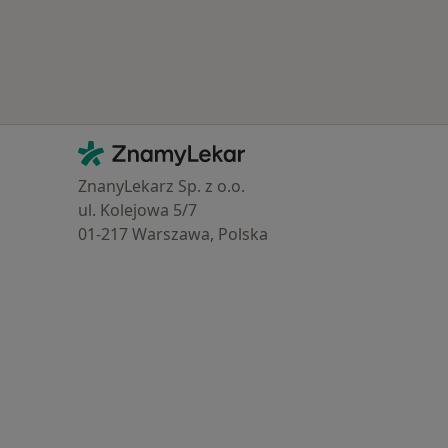
Kontakt
ZnamyLekar - Hlavní stránka
ZnanyLekarz Sp. z o.o.
ul. Kolejowa 5/7
01-217 Warszawa, Polska