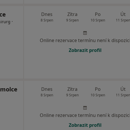
ice
Dnes
Zítra
Po
Út
8 Srpen
9 Srpen
10 Srpen
11 Srpe
·
hirurg
Online rezervace termínu není k dispozic
Zobrazit profil
omolce
Dnes
Zítra
Po
Út
8 Srpen
9 Srpen
10 Srpen
11 Srpe
Online rezervace termínu není k dispozic
Zobrazit profil