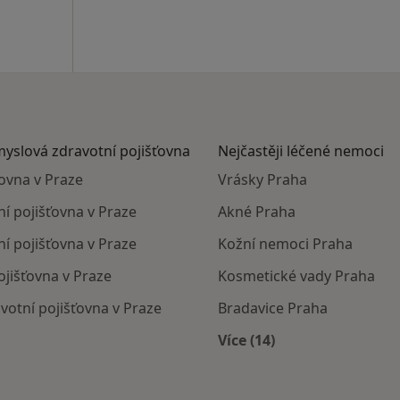
myslová zdravotní pojišťovna
Nejčastěji léčené nemoci
ovna v Praze
Vrásky Praha
í pojišťovna v Praze
Akné Praha
ní pojišťovna v Praze
Kožní nemoci Praha
ojišťovna v Praze
Kosmetické vady Praha
votní pojišťovna v Praze
Bradavice Praha
Více (14)
mají smlouvu s Česká průmyslová zdravotní pojišťovna
Více v kategorii: Nejč