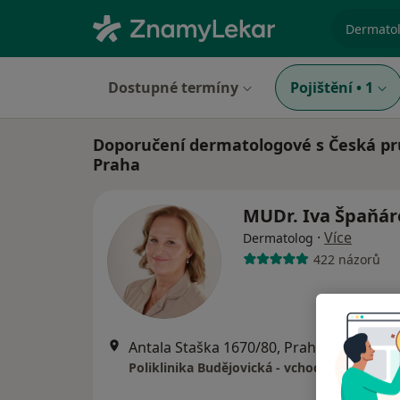
specializ
Dostupné termíny
Pojištění
•
1
Doporučení dermatologové s Česká pr
Praha
MUDr. Iva Špaňá
·
Více
Dermatolog
422 názorů
Antala Staška 1670/80, Praha
•
Mapa