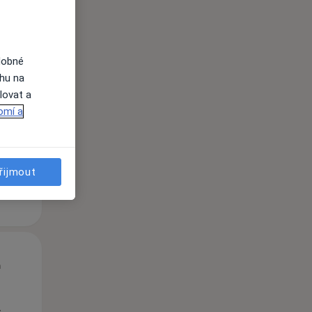
dobné
St
Čt
Pá
ahu na
n
12 Srpen
13 Srpen
14 Srpen
lovat a
omí a
i
řijmout
St
Čt
Pá
n
12 Srpen
13 Srpen
14 Srpen