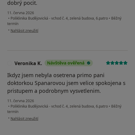
dobrý pocit.
11. června 2026
•
Poliklinika Budějovická - vchod č. 4, zelená budova, 6.patro
•
Běžný
termín
podle názoru uživatele L.H.
•
Nahlásit zneužití
Veronika K.
Návštěva ověřená
V
Ikdyz jsem nebyla osetrena primo pani
doktorkou Spanarovou jsem velice spokojena s
pristupem a podrobnym vysvetlenim.
11. června 2026
•
Poliklinika Budějovická - vchod č. 4, zelená budova, 6.patro
•
Běžný
termín
podle názoru uživatele Veronika K.
•
Nahlásit zneužití