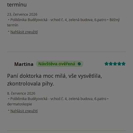
termínu
23. července 2026
•
Poliklinika Budějovická - vchod č. 4, zelená budova, 6.patro
•
Běžný
termín
podle názoru uživatele MG
•
Nahlásit zneužití
Martina
Návštěva ověřená
M
Paní doktorka moc milá, vše vysvětlila,
zkontrolovala pihy.
8. července 2026
•
Poliklinika Budějovická - vchod č. 4, zelená budova, 6.patro
•
dermatoskopie
podle názoru uživatele Martina
•
Nahlásit zneužití