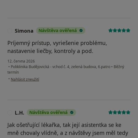
Simona
Návštěva ověřená
S
Príjemný prístup, vyriešenie problému,
nastavenie liečby, kontroly a pod.
12. června 2026
•
Poliklinika Budějovická - vchod č. 4, zelená budova, 6.patro
•
Běžný
termín
podle názoru uživatele Simona
•
Nahlásit zneužití
L.H.
Návštěva ověřená
L
Jak ošetřující lékařka, tak její asistentka se ke
mně chovaly vlídně, a z návštěvy jsem měl tedy