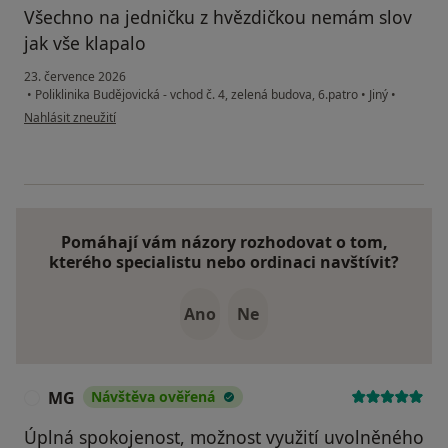
Všechno na jedničku z hvězdičkou nemám slov
jak vše klapalo
23. července 2026
•
Poliklinika Budějovická - vchod č. 4, zelená budova, 6.patro
•
Jiný
•
podle názoru uživatele Jaru
Nahlásit zneužití
Pomáhají vám názory rozhodovat o tom,
kterého specialistu nebo ordinaci navštívit?
Ano
Ne
MG
Návštěva ověřená
M
Úplná spokojenost, možnost využití uvolněného