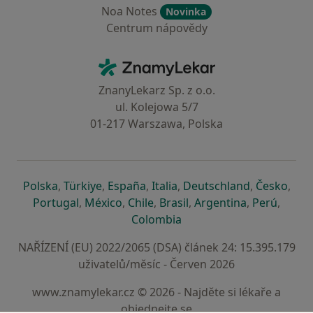
Noa Notes
Novinka
Centrum nápovědy
Kontakt
ZnamyLekar - Hlavní stránka
ZnanyLekarz Sp. z o.o.
ul. Kolejowa 5/7
01-217 Warszawa, Polska
se otevře v nové záložce
se otevře v nové záložce
se otevře v nové záložce
se otevře v nové záložce
se otevře v 
se o
Polska
,
Türkiye
,
España
,
Italia
,
Deutschland
,
Česko
,
se otevře v nové záložce
se otevře v nové záložce
se otevře v nové záložce
se otevře v nové záložc
se otevře v 
se ote
Portugal
,
México
,
Chile
,
Brasil
,
Argentina
,
Perú
,
se otevře v nové záložce
Colombia
NAŘÍZENÍ (EU) 2022/2065 (DSA) článek 24: 15.395.179
uživatelů/měsíc - Červen 2026
www.znamylekar.cz © 2026 - Najděte si lékaře a
objednejte se