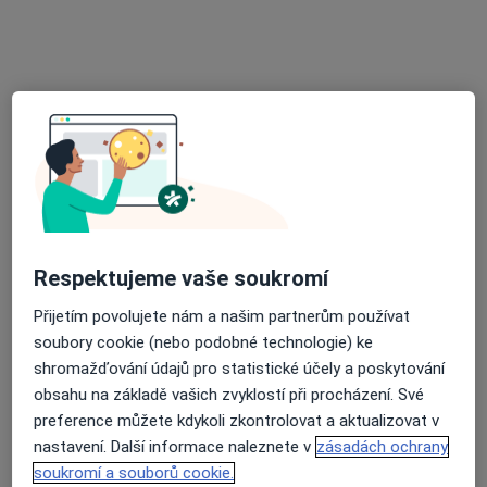
CLINICUM a.s.
Tento specialista nenabízí online rezervaci termínu na této adrese.
Rezervovat termín
Respektujeme vaše soukromí
Přijetím povolujete nám a našim partnerům používat
MUDr. Jiřina Cabalová
soubory cookie (nebo podobné technologie) ke
·
Více
Dermatolog, Plastický chirurg
shromažďování údajů pro statistické účely a poskytování
22 názorů
obsahu na základě vašich zvyklostí při procházení. Své
preference můžete kdykoli zkontrolovat a aktualizovat v
Plaňanská 573/1, Praha
•
Mapa
nastavení. Další informace naleznete v
zásadách ochrany
Poliklinika Malešice
soukromí a souborů cookie.