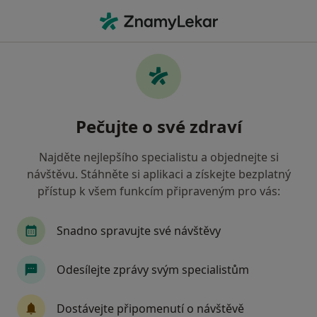
Hla
Dermatolog • Praha, hl město Praha
Filtry
• 1
Mapa
Doporučení dermatologové s Vojenská
Pečujte o své zdraví
zdravotní pojišťovna ČR Praha
Jak řadíme výsledky vyhledávání?
Najděte nejlepšího specialistu a objednejte si
návštěvu. Stáhněte si aplikaci a získejte bezplatný
přístup k všem funkcím připraveným pro vás:
Snadno spravujte své návštěvy
Odesílejte zprávy svým specialistům
MUDr. Iva Špaňárová
Dostávejte připomenutí o návštěvě
·
Více
Dermatolog