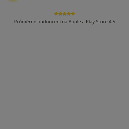
422 názorů
Antala Staška 1670/80, Praha
•
Mapa
Průměrné hodnocení na Apple a Play Store 4.5
Poliklinika Budějovická - vchod č. 4, zelená budova, 6.patro
Tento specialista nenabízí online rezervaci termínu na této adrese.
Rezervovat termín
MUDr. Jitka Řezáčová
·
Více
Dermatolog
36 názorů