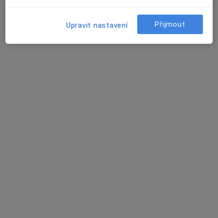
Tento specialista nenabízí online rezervaci termínu na této adrese.
Rezervovat termín
Přijmout
Upravit nastavení
MUDr. Marie Königová
·
Více
Dermatolog
43 názorů
Krkonošská 2001/16, Praha
•
Mapa
Avecutis s.r.o.
Botox
od 2 000 kč
Tento specialista nenabízí online rezervaci termínu na této adrese.