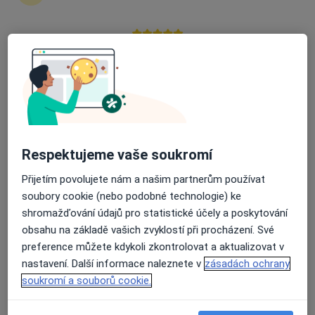
15 názorů
Vídeňská 8, Znojmo
•
Mapa
Průměrné hodnocení na Apple a Play Store 4.5
Kožní ordinace
Tento specialista nenabízí online rezervaci termínu na této adrese.
Rezervovat termín
Respektujeme vaše soukromí
Přijetím povolujete nám a našim partnerům používat
soubory cookie (nebo podobné technologie) ke
shromažďování údajů pro statistické účely a poskytování
obsahu na základě vašich zvyklostí při procházení. Své
preference můžete kdykoli zkontrolovat a aktualizovat v
nastavení. Další informace naleznete v
zásadách ochrany
MUDr. Petr Havel
soukromí a souborů cookie.
Dermatolog
14 názorů