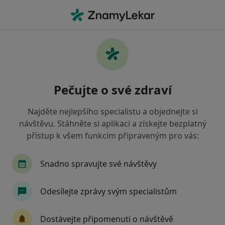
Hla
Dermatolog • Znojmo, jihomoravský
Filtry
• 1
Mapa
Doporučení dermatologové s Vojenská
Pečujte o své zdraví
zdravotní pojišťovna ČR Znojmo
Jak řadíme výsledky vyhledávání?
Najděte nejlepšího specialistu a objednejte si
návštěvu. Stáhněte si aplikaci a získejte bezplatný
přístup k všem funkcím připraveným pro vás:
Snadno spravujte své návštěvy
Odesílejte zprávy svým specialistům
Jaroslava Eisenbruková
Dostávejte připomenutí o návštěvě
Dermatolog