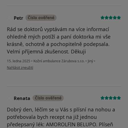
Petr
Číslo ověřené
P
Rád se doktorů vyptávám na více informací
ohledně mých potíží a paní doktorka mi vše
krásně, ochotně a pochopitelně podepsala.
Velmi příjemná zkušenost. Děkuji
15. ledna 2025
•
Kožní ambulance Zárubova s.r.o.
•
Jiný
•
podle názoru uživatele Petr
Nahlásit zneužití
Renata
Číslo ověřené
R
Dobrý den, léčím se u Vás s plísní na nohou a
potřebovala bych recept na již jednou
předepsaný lék: AMOROLFIN BELUPO. Plíseň