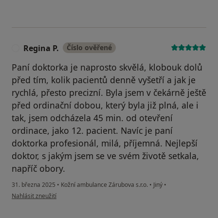
Regina P.
Číslo ověřené
R
Paní doktorka je naprosto skvělá, klobouk dolů
před tím, kolik pacientů denně vyšetří a jak je
rychlá, přesto precizní. Byla jsem v čekárně ještě
před ordinační dobou, který byla již plná, ale i
tak, jsem odcházela 45 min. od otevření
ordinace, jako 12. pacient. Navíc je paní
doktorka profesionál, milá, příjemná. Nejlepší
doktor, s jakým jsem se ve svém životě setkala,
napříč obory.
31. března 2025
•
Kožní ambulance Zárubova s.r.o.
•
Jiný
•
podle názoru uživatele Regina P.
Nahlásit zneužití