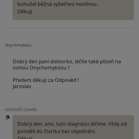
bohužel běžná vyšetření nestihnu.
Děkuji
Onychomykóza
Dobrý den paní doktorko, léčíte také plíseň na
nohou Onychomykózu ?
Předem děkuji za Odpověď !
Jaroslav
ODPOVĚĎ LÉKAŘE:
Dobrý den, ano, tuto diagnózu léčime. Vždy od
pondělí do čtvrtka bez objednání.
Děkuji.