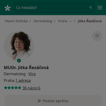
Hla
Co hledáte?
Hlavní Stránka
Dermatolog
Praha
Jitka Řezáčová
Změna města
MUDr.
Jitka Řezáčová
o specializacích
Dermatolog
·
Více
Praha
1 adresa
36 názorů
Poslat zprávu