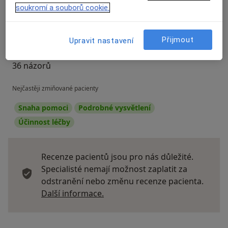
soukromí a souborů cookie.
Přidejte svůj názor
Přijmout
Upravit nastavení
36 názorů
Nejčastěji zmiňované pacienty
Snaha pomoci
Podrobné vysvětlení
Účinnost léčby
Recenze pacientů jsou pro nás důležité.
Specialisté nemají možnost zaplatit za
odstranění nebo změnu recenze pacienta.
Další informace o názorech
Další informace.