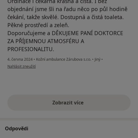
Ordinace i čekárna krásná a čistá. I bez
objednání jsme šli na řadu něco po půl hodině
čekání, takže skvělé. Dostupná a čistá toaleta.
Pěkné prostředí a zeleň.
Doporučujeme a DĚKUJEME PANÍ DOKTORCE
ZA PŘÍJEMNOU ATMOSFÉRU A
PROFESIONALITU.
4. června 2024
•
Kožní ambulance Zárubova s.r.o.
•
Jiný
•
podle názoru uživatele Kocianová
Nahlásit zneužití
Zobrazit více
výše uvedené názory
Odpovědi