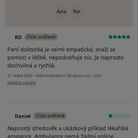
Ano
Ne
RD
Číslo ověřené
R
Paní doktorka je velmi empatická, snaží se
pomoci v léčbě, nepodceňuje nic. Je naprosto
dochvilná a rychlá.
21. ledna 2026
•
Kožní ambulance Zárubova s.r.o.
•
Jiný
•
podle názoru uživatele RD
Nahlásit zneužití
Daniel
Číslo ověřené
D
Naprostý středověk a ukázkový příklad lékařské
arogance. Ambulance nemá žádný online