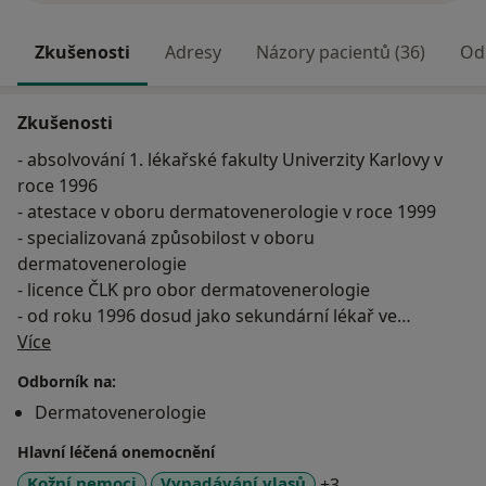
Zkušenosti
Adresy
Názory pacientů (36)
Od
Zkušenosti
- absolvování 1. lékařské fakulty Univerzity Karlovy v
roce 1996
- atestace v oboru dermatovenerologie v roce 1999
- specializovaná způsobilost v oboru
dermatovenerologie
- licence ČLK pro obor dermatovenerologie
- od roku 1996 dosud jako sekundární lékař ve
O mně
Skincentre s.r.o. v Praze 10
Více
- od roku 2016 provozuje soukromou praxi Kožní
Odborník na:
ambulance Zárubova s.r.o., Praha 4-Lhotka
Dermatovenerologie
- v rámci praxe a stáží práce na dermatovenerologické
klinice ÚVN a FNKV, na specializovaném
Hlavní léčená onemocnění
pracovišti dětské dermatovenerologie VFN
a11y_sr_more_dis
Kožní nemoci
Vypadávání vlasů
+3