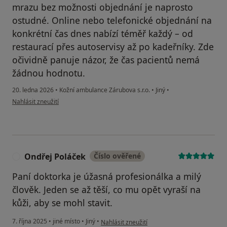
mrazu bez možnosti objednání je naprosto
ostudné. Online nebo telefonické objednání na
konkrétní čas dnes nabízí téměř každý – od
restaurací přes autoservisy až po kadeřníky. Zde
očividně panuje názor, že čas pacientů nemá
žádnou hodnotu.
20. ledna 2026
•
Kožní ambulance Zárubova s.r.o.
•
Jiný
•
podle názoru uživatele Daniel
Nahlásit zneužití
Ondřej Poláček
Číslo ověřené
O
Paní doktorka je úžasná profesionálka a milý
člověk. Jeden se až těší, co mu opět vyraší na
kůži, aby se mohl stavit.
podle názoru uživatele Ondřej Poláček
7. října 2025
•
jiné místo
•
Jiný
•
Nahlásit zneužití