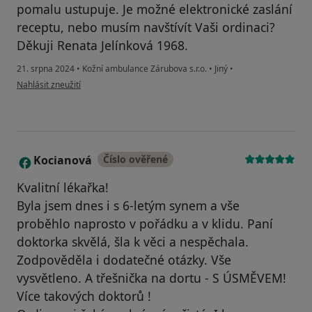
pomalu ustupuje. Je možné elektronické zaslání
receptu, nebo musím navštívít Vaši ordinaci?
Děkuji Renata Jelínková 1968.
21. srpna 2024
•
Kožní ambulance Zárubova s.r.o.
•
Jiný
•
podle názoru uživatele Renata
Nahlásit zneužití
Kocianová
Číslo ověřené
K
Kvalitní lékařka!
Byla jsem dnes i s 6-letým synem a vše
proběhlo naprosto v pořádku a v klidu. Paní
doktorka skvělá, šla k věci a nespěchala.
Zodpověděla i dodatečné otázky. Vše
vysvětleno. A třešnička na dortu - S ÚSMĚVEM!
Více takových doktorů !