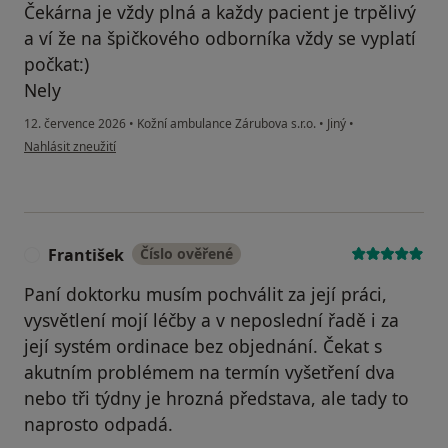
Čekárna je vždy plná a každy pacient je trpělivý
a ví že na špičkového odborníka vždy se vyplatí
počkat:)
Nely
12. července 2026
•
Kožní ambulance Zárubova s.r.o.
•
Jiný
•
podle názoru uživatele Nelya Padalka 1976
Nahlásit zneužití
František
Číslo ověřené
F
Paní doktorku musím pochválit za její práci,
vysvětlení mojí léčby a v neposlední řadě i za
její systém ordinace bez objednání. Čekat s
akutním problémem na termín vyšetření dva
nebo tři týdny je hrozná představa, ale tady to
naprosto odpadá.