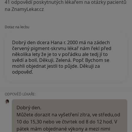
41 odpovědí poskytnutých lékařem na otázky pacientů
na ZnamyLekar.cz
Dotaz na lecbu
Dobrý den dcera Hana r. 2000 má na zádech
červený pigment-skrvnu lékař nám řekl před
několika lety že je to v pořádku ale tedj jí to
svědí a bolí. Děkuji. Zelená. Popř. Bychom se
mohli objednat jestli to půjde. Děkuji za
odpověď.
ODPOVĚĎ LÉKAŘE:
Dobrý den.
Můžete dorazit na vyšetření zítra, ve středu,od
10 do 15,30 nebo ve čtvrtek od 8 do 12 hod. V
pátek mám objednané výkony a mezi nimi