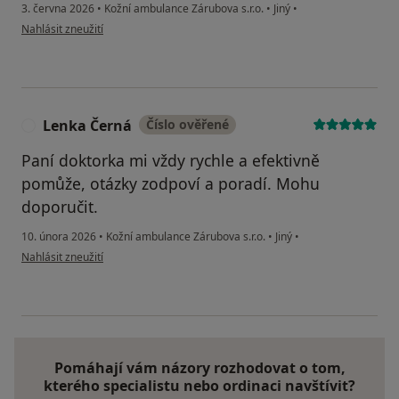
3. června 2026
•
Kožní ambulance Zárubova s.r.o.
•
Jiný
•
podle názoru uživatele František
Nahlásit zneužití
Lenka Černá
Číslo ověřené
L
Paní doktorka mi vždy rychle a efektivně
pomůže, otázky zodpoví a poradí. Mohu
doporučit.
10. února 2026
•
Kožní ambulance Zárubova s.r.o.
•
Jiný
•
podle názoru uživatele Lenka Černá
Nahlásit zneužití
Pomáhají vám názory rozhodovat o tom,
kterého specialistu nebo ordinaci navštívit?