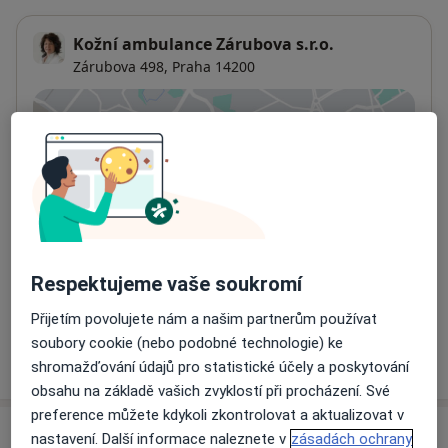
Pá objednané zákroky
Poslední pacient přijímán nejpozději půl hodiny před
Kožní ambulance Zárubova s.r.o.
koncem pracovní doby.
Zárubova 498,
Praha
14200
Přiblížit mapu
se otevře v nové záložce
Dostupnost
Na této adrese online kalendář není aktivní
Co mám v takové situaci udělat?
Telefonní číslo
Respektujeme vaše soukromí
241 71...
Zobrazit telefonní číslo
Přijetím povolujete nám a našim partnerům používat
soubory cookie (nebo podobné technologie) ke
Více
o adrese
shromažďování údajů pro statistické účely a poskytování
obsahu na základě vašich zvyklostí při procházení. Své
preference můžete kdykoli zkontrolovat a aktualizovat v
Názory
nastavení. Další informace naleznete v
zásadách ochrany