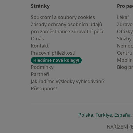
Stránky
Pro pa
Soukromí a soubory cookies
Lékaři
Zásady ochrany osobních údajů
Zdravot
pro zaměstnance zdravotní péče
Otázky
O nás
Služby
Kontakt
Nemoc
Pracovní příležitosti
Centr
Mobilní
Hledáme nové kolegy!
Podmínky
Blog p
Partneři
Jak řadíme výsledky vyhledávání?
Přístupnost
se otevře v nové 
se otevře
s
Polska
,
Türkiye
,
España
,
NAŘÍZENÍ (E