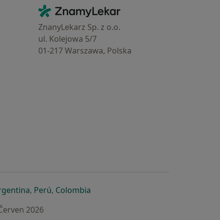
Kontakt
ZnamyLekar - Hlavní stránka
ZnanyLekarz Sp. z o.o.
ul. Kolejowa 5/7
01-217 Warszawa, Polska
e
é záložce
 v nové záložce
otevře v nové záložce
se otevře v nové záložce
se otevře v nové záložce
se otevře v nové záložce
rgentina
,
Perú
,
Colombia
 Červen 2026