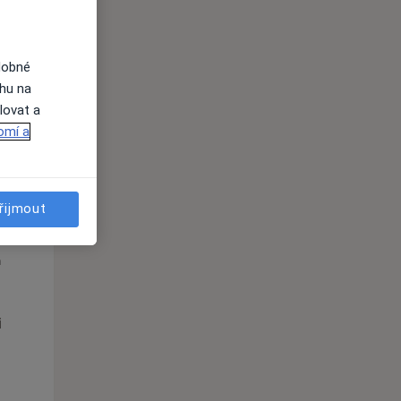
i
dobné
ahu na
lovat a
omí a
řijmout
St
Čt
Pá
n
12 Srpen
13 Srpen
14 Srpen
i