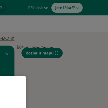
Přihlásit se
Jste lékař?
edávání?
Rozbalit mapu
St
Čt
Pá
n
12 Srpen
13 Srpen
14 Srpen