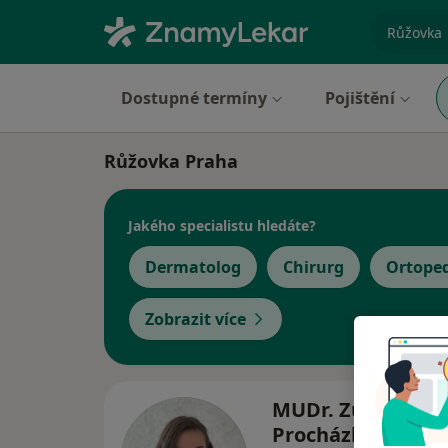
specializ
Dostupné termíny
Pojištění
Růžovka Praha
Jakého specialistu hledáte?
Dermatolog
Chirurg
Ortope
Zobrazit více
MUDr. Zuzana
Procházková