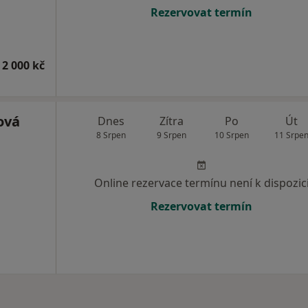
Rezervovat termín
 2 000 kč
ová
Dnes
Zítra
Po
Út
8 Srpen
9 Srpen
10 Srpen
11 Srpe
Online rezervace termínu není k dispozic
Rezervovat termín