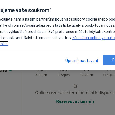
ujeme vaše soukromí
Online rezervace termínu není k dispozic
ovolujete nám a našim partnerům používat soubory cookie (nebo po
Rezervovat termín
e) ke shromažďování údajů pro statistické účely a poskytování obs
ich zvyklostí při procházení. Své preference můžete kdykoli zkontro
t v nastavení. Další informace naleznete v
zásadách ochrany soukr
3 800 Kč
okie.
P
Upravit nastavení
tná
Dnes
Zítra
Po
Út
8 Srpen
9 Srpen
10 Srpen
11 Srpe
Online rezervace termínu není k dispozic
Rezervovat termín