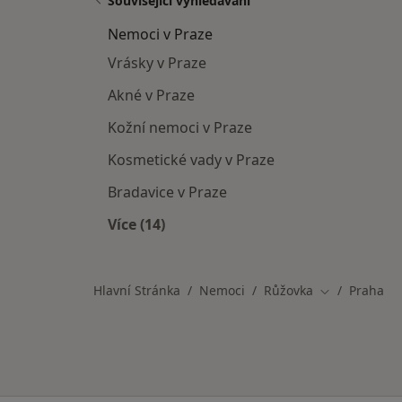
Související vyhledávání
Nemoci v Praze
Vrásky v Praze
Akné v Praze
Kožní nemoci v Praze
Kosmetické vady v Praze
Bradavice v Praze
Více (14)
Více v kategorii: Nemoci v Praze
Hlavní Stránka
Nemoci
Růžovka
Praha
Změna města