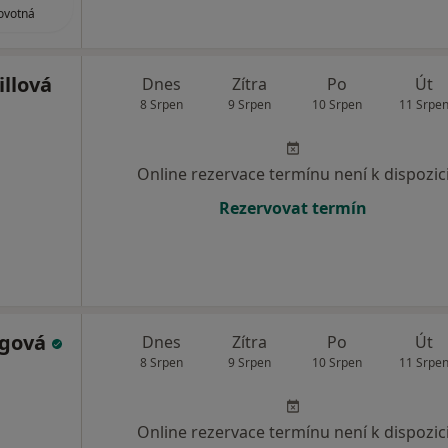
ovotná
illová
Dnes
Zítra
Po
Út
8 Srpen
9 Srpen
10 Srpen
11 Srpe
Online rezervace termínu není k dispozic
Rezervovat termín
igová
Dnes
Zítra
Po
Út
8 Srpen
9 Srpen
10 Srpen
11 Srpe
Online rezervace termínu není k dispozic