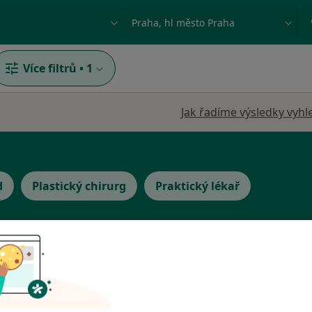
ace, nemoc nebo příjmení
Město nebo region
Více filtrů
•
1
Jak řadíme výsledky vyhl
d
Plastický chirurg
Praktický lékař
Dnes
Zítra
Po
Út
8 Srpen
9 Srpen
10 Srpen
11 Srpe