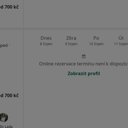
od 700 kč
Dnes
Zítra
Po
Út
8 Srpen
9 Srpen
10 Srpen
11 Srpe
·
oped
Online rezervace termínu není k dispozic
Zobrazit profil
od 700 kč
r. Lada