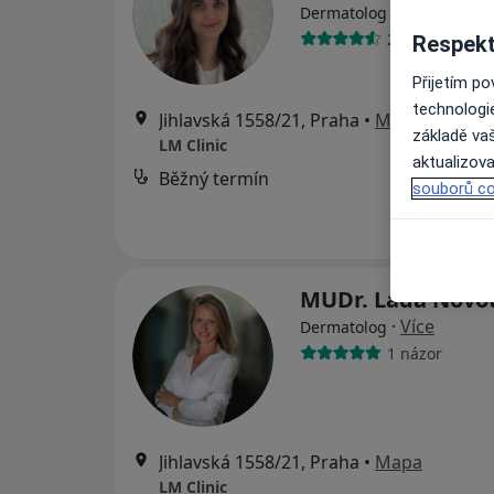
·
Více
Dermatolog
24 názorů
Respekt
Přijetím p
technologi
Jihlavská 1558/21, Praha
•
Mapa
základě vaš
LM Clinic
aktualizova
Běžný termín
souborů co
MUDr. Lada Novo
·
Více
Dermatolog
1 názor
Jihlavská 1558/21, Praha
•
Mapa
LM Clinic