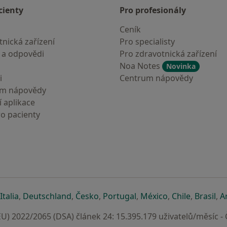
cienty
Pro profesionály
Ceník
nická zařízení
Pro specialisty
 a odpovědi
Pro zdravotnická zařízení
Noa Notes
Novinka
i
Centrum nápovědy
um nápovědy
 aplikace
ro pacienty
záložce
 v nové záložce
e otevře v nové záložce
se otevře v nové záložce
se otevře v nové záložce
se otevře v nové záložce
se otevře v nové záložc
se otevře v nov
se otevře
se 
Italia
,
Deutschland
,
Česko
,
Portugal
,
México
,
Chile
,
Brasil
,
A
U) 2022/2065 (DSA) článek 24: 15.395.179 uživatelů/měsíc -