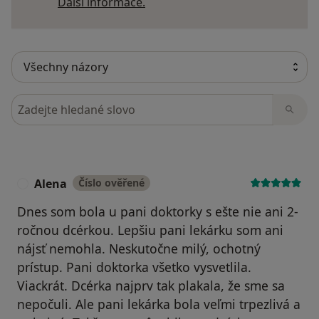
Další informace o názorech
Další informace.
Hledejte v názorech
Alena
Číslo ověřené
A
Dnes som bola u pani doktorky s ešte nie ani 2-
ročnou dcérkou. Lepšiu pani lekárku som ani
nájsť nemohla. Neskutočne milý, ochotný
prístup. Pani doktorka všetko vysvetlila.
Viackrát. Dcérka najprv tak plakala, že sme sa
nepočuli. Ale pani lekárka bola veľmi trpezlivá a