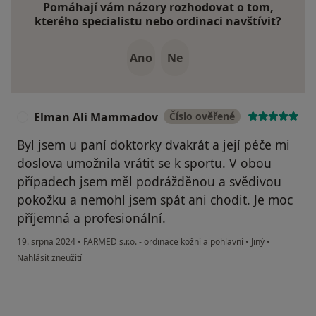
Pomáhají vám názory rozhodovat o tom,
kterého specialistu nebo ordinaci navštívit?
Ano
Ne
Elman Ali Mammadov
Číslo ověřené
E
Byl jsem u paní doktorky dvakrát a její péče mi
doslova umožnila vrátit se k sportu. V obou
případech jsem měl podrážděnou a svědivou
pokožku a nemohl jsem spát ani chodit. Je moc
příjemná a profesionální.
19. srpna 2024
•
FARMED s.r.o. - ordinace kožní a pohlavní
•
Jiný
•
podle názoru uživatele Elman Ali Mammadov
Nahlásit zneužití