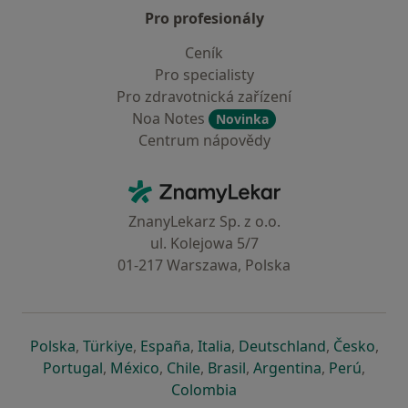
Pro profesionály
Ceník
Pro specialisty
Pro zdravotnická zařízení
Noa Notes
Novinka
Centrum nápovědy
Kontakt
ZnamyLekar - Hlavní stránka
ZnanyLekarz Sp. z o.o.
ul. Kolejowa 5/7
01-217 Warszawa, Polska
se otevře v nové záložce
se otevře v nové záložce
se otevře v nové záložce
se otevře v nové záložce
se otevře v 
se o
Polska
,
Türkiye
,
España
,
Italia
,
Deutschland
,
Česko
,
se otevře v nové záložce
se otevře v nové záložce
se otevře v nové záložce
se otevře v nové záložc
se otevře v 
se ote
Portugal
,
México
,
Chile
,
Brasil
,
Argentina
,
Perú
,
se otevře v nové záložce
Colombia