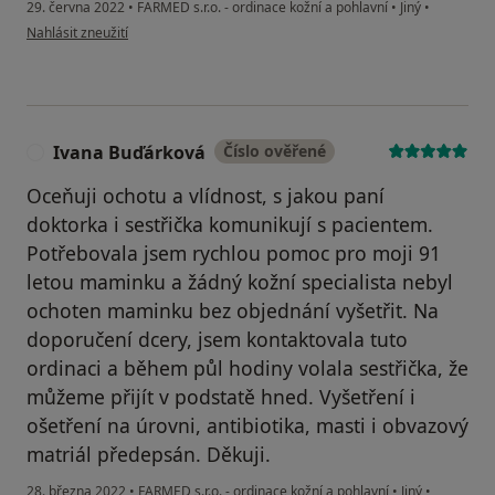
29. června 2022
•
FARMED s.r.o. - ordinace kožní a pohlavní
•
Jiný
•
podle názoru uživatele L.V.
Nahlásit zneužití
Ivana Buďárková
Číslo ověřené
I
Oceňuji ochotu a vlídnost, s jakou paní
doktorka i sestřička komunikují s pacientem.
Potřebovala jsem rychlou pomoc pro moji 91
letou maminku a žádný kožní specialista nebyl
ochoten maminku bez objednání vyšetřit. Na
doporučení dcery, jsem kontaktovala tuto
ordinaci a během půl hodiny volala sestřička, že
můžeme přijít v podstatě hned. Vyšetření i
ošetření na úrovni, antibiotika, masti i obvazový
matriál předepsán. Děkuji.
28. března 2022
•
FARMED s.r.o. - ordinace kožní a pohlavní
•
Jiný
•