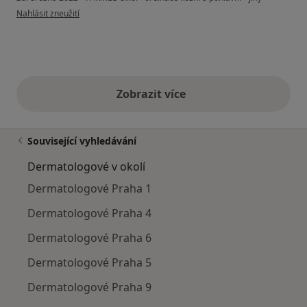
podle názoru uživatele Ivana Buďárková
Nahlásit zneužití
Zobrazit více
výše uvedené názory
Související vyhledávání
Dermatologové v okolí
Dermatologové Praha 1
Dermatologové Praha 4
Dermatologové Praha 6
Dermatologové Praha 5
Dermatologové Praha 9