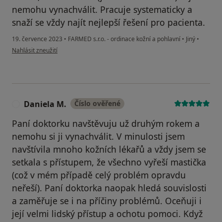
nemohu vynachválit. Pracuje systematicky a
snaží se vždy najít nejlepší řešení pro pacienta.
19. července 2023
•
FARMED s.r.o. - ordinace kožní a pohlavní
•
Jiný
•
podle názoru uživatele Katarína M.
Nahlásit zneužití
Daniela M.
Číslo ověřené
D
Paní doktorku navštěvuju už druhým rokem a
nemohu si ji vynachválit. V minulosti jsem
navštívila mnoho kožních lékařů a vždy jsem se
setkala s přístupem, že všechno vyřeší mastička
(což v mém případě celý problém opravdu
neřeší). Paní doktorka naopak hledá souvislosti
a zaměřuje se i na příčiny problémů. Oceňuji i
její velmi lidský přístup a ochotu pomoci. Když