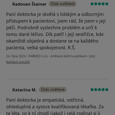
Radovan Štainer
Číslo ověřené
R
Paní doktorka je skvělá s lidským a odborným
přístupem k pacientovi, jsem rád, že jsem v její
péči. Podrobně vyslechne problém a určí k
tomu dané léčivo. Dík patří i její sestřičce, kde
okamžitě objedná a dostane se na každého
pacienta, velká spokojenost. R.Š.
24. října 2023
•
FARMED s.r.o. - ordinace kožní a pohlavní
•
Jiný
•
podle názoru uživatele Radovan Štainer
Nahlásit zneužití
Katarína M.
Číslo ověřené
K
Paní doktorka je empatická, vstřícná,
ohleduplná a vysoce kvalifikovaná lékařka. Za
ta léta, co k ní chodí (jakož i celá rodina) si ji