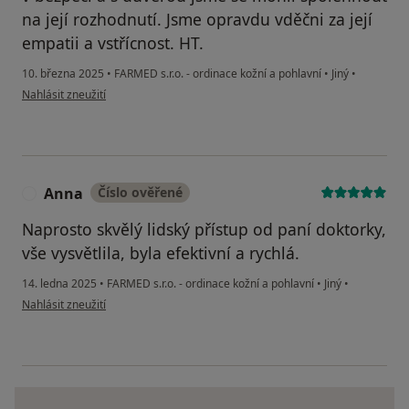
na její rozhodnutí. Jsme opravdu vděčni za její
empatii a vstřícnost. HT.
10. března 2025
•
FARMED s.r.o. - ordinace kožní a pohlavní
•
Jiný
•
podle názoru uživatele HT
Nahlásit zneužití
Anna
Číslo ověřené
A
Naprosto skvělý lidský přístup od paní doktorky,
vše vysvětlila, byla efektivní a rychlá.
14. ledna 2025
•
FARMED s.r.o. - ordinace kožní a pohlavní
•
Jiný
•
podle názoru uživatele Anna
Nahlásit zneužití