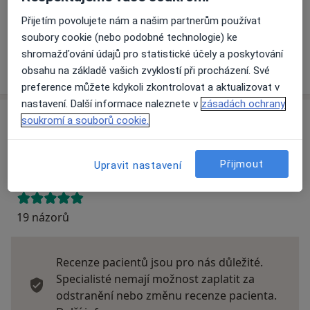
Na teto adrese lékař přijímá pacienty na pojišťovnu
Přijetím povolujete nám a našim partnerům používat
Detaily
soubory cookie (nebo podobné technologie) ke
shromažďování údajů pro statistické účely a poskytování
Více
obsahu na základě vašich zvyklostí při procházení. Své
o adrese
preference můžete kdykoli zkontrolovat a aktualizovat v
nastavení. Další informace naleznete v
zásadách ochrany
soukromí a souborů cookie.
Názory
Přidejte svůj názor
Přijmout
Upravit nastavení
19 názorů
Recenze pacientů jsou pro nás důležité.
Specialisté nemají možnost zaplatit za
odstranění nebo změnu recenze pacienta.