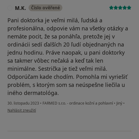
M.K.
Číslo ověřené
M
Pani doktorka je veľmi milá, ľudská a
profesionálna, odpovie vám na všetky otázky a
nemáte pocit, že sa ponáhľa, pretože jej v
ordinácii sedí ďalších 20 ľudí objednaných na
jednu hodinu. Práve naopak, u pani doktorky
sa takmer vôbec nečaká a keď tak len
minimálne. Sestrička je tiež veľmi milá.
Odporúčam kade chodím. Pomohla mi vyriešiť
problém, s ktorým som sa neúspešne liečila u
iného dermatológa.
30. listopadu 2023
•
FARMED s.r.o. - ordinace kožní a pohlavní
•
Jiný
•
podle názoru uživatele M.K.
Nahlásit zneužití