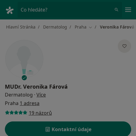
Hla
Co hledáte?
Hlavní Stránka
Dermatolog
Praha
Veronika Fárová
Změna města
MUDr.
Veronika Fárová
o specializacích
Dermatolog
·
Více
Praha
1 adresa
19 názorů
Kontaktní údaje