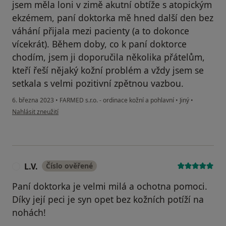
jsem měla loni v zimě akutní obtíže s atopickým
ekzémem, paní doktorka mě hned další den bez
váhání přijala mezi pacienty (a to dokonce
vícekrát). Během doby, co k paní doktorce
chodím, jsem ji doporučila několika přátelům,
kteří řeší nějaký kožní problém a vždy jsem se
setkala s velmi pozitivní zpětnou vazbou.
6. března 2023
•
FARMED s.r.o. - ordinace kožní a pohlavní
•
Jiný
•
podle názoru uživatele Daniela M.
Nahlásit zneužití
L.V.
Číslo ověřené
L
Paní doktorka je velmi milá a ochotna pomoci.
Díky její peci je syn opet bez kožních potíží na
nohách!