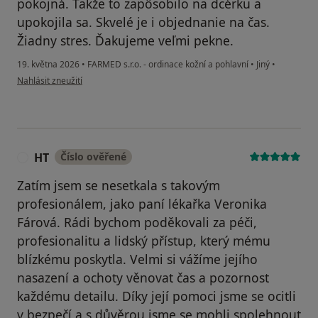
pokojná. Takže to zapôsobilo na dcérku a
upokojila sa. Skvelé je i objednanie na čas.
Žiadny stres. Ďakujeme veľmi pekne.
19. května 2026
•
FARMED s.r.o. - ordinace kožní a pohlavní
•
Jiný
•
podle názoru uživatele Alena
Nahlásit zneužití
HT
Číslo ověřené
H
Zatím jsem se nesetkala s takovým
profesionálem, jako paní lékařka Veronika
Fárová. Rádi bychom poděkovali za péči,
profesionalitu a lidský přístup, který mému
blízkému poskytla. Velmi si vážíme jejího
nasazení a ochoty věnovat čas a pozornost
každému detailu. Díky její pomoci jsme se ocitli
v bezpečí a s důvěrou jsme se mohli spolehnout