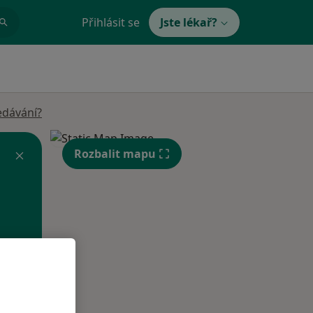
Přihlásit se
Jste lékař?
edávání?
Rozbalit mapu
Po
Út
St
10 Srpen
11 Srpen
12 Srpen