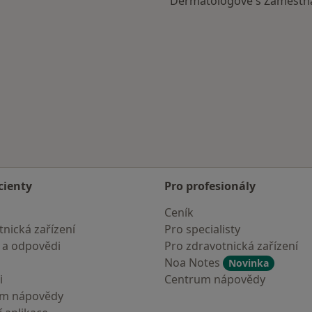
Dermatologové s Zaměstnan
vi
cienty
Pro profesionály
Ceník
nická zařízení
Pro specialisty
 a odpovědi
Pro zdravotnická zařízení
Noa Notes
Novinka
i
Centrum nápovědy
um nápovědy