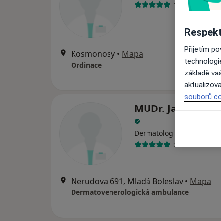
1 názor
Respekt
Přijetím p
Kosmonosy
•
Mapa
technologi
Ordinace
základě vaš
aktualizova
souborů co
MUDr. Jana Marč
Dermatolog
27 názorů
Nerudova 691, Mladá Boleslav
•
Mapa
Dermatovenerologická ambulance