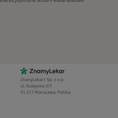
ecká pojišťovna Škoda v Mladé Boleslavi
Kontakt
ZnamyLekar - Hlavní stránka
ZnanyLekarz Sp. z o.o.
ul. Kolejowa 5/7
01-217 Warszawa, Polska