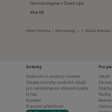
Dermatologové v České Lípě
Více (4)
Více v kategorii: V okolí Mladé Bolesla
Hlavní Stránka
Dermatolog
Mladá Boleslav
Změna města
Stránky
Pro pa
Soukromí a soubory cookies
Lékaři
Zásady ochrany osobních údajů
Zdravot
pro zaměstnance zdravotní péče
Otázky
O nás
Služby
Kontakt
Nemoc
Pracovní příležitosti
Centr