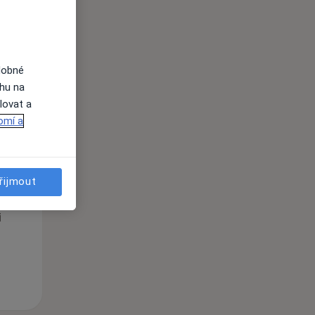
i
dobné
ahu na
lovat a
omí a
Po
Út
St
10 Srpen
11 Srpen
12 Srpen
řijmout
i