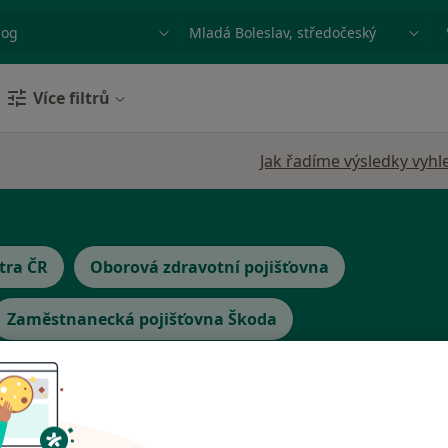
ace, nemoc nebo příjmení
Město nebo region
Více filtrů
Jak řadíme výsledky vyhl
tra ČR
Oborová zdravotní pojišťovna
Zaměstnanecká pojišťovna Škoda
Dnes
Zítra
So
Ne
6 Srpen
7 Srpen
8 Srpen
9 Srpen