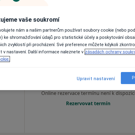
Online rezervace termínu není k dispozic
ujeme vaše soukromí
Rezervovat termín
ovolujete nám a našim partnerům používat soubory cookie (nebo po
e) ke shromažďování údajů pro statistické účely a poskytování obs
ich zvyklostí při procházení. Své preference můžete kdykoli zkontro
t v nastavení. Další informace naleznete v
zásadách ochrany soukr
okie.
eková
Dnes
Zítra
So
Ne
6 Srpen
7 Srpen
8 Srpen
9 Srpen
P
Upravit nastavení
Online rezervace termínu není k dispozic
Rezervovat termín