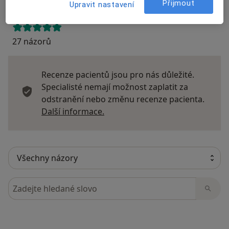
Přijmout
Upravit nastavení
27 názorů
Recenze pacientů jsou pro nás důležité.
Specialisté nemají možnost zaplatit za
odstranění nebo změnu recenze pacienta.
Další informace o názorech
Další informace.
Hledejte v názorech