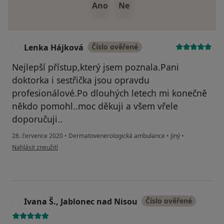
Ano
Ne
Lenka Hájková
Číslo ověřené
L
Nejlepší přístup,který jsem poznala.Pani
doktorka i sestřička jsou opravdu
profesionálové.Po dlouhých letech mi konečně
někdo pomohl..moc děkuji a všem vřele
doporučuji..
28. července 2020
•
Dermatovenerologická ambulance
•
Jiný
•
podle názoru uživatele Lenka Hájková
Nahlásit zneužití
Ivana Š., Jablonec nad Nisou
Číslo ověřené
I