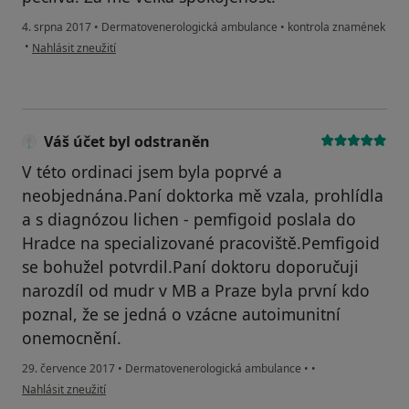
4. srpna 2017
•
Dermatovenerologická ambulance
•
kontrola znamének
podle názoru uživatele Váš účet byl odstraněn
•
Nahlásit zneužití
Váš účet byl odstraněn
V této ordinaci jsem byla poprvé a
neobjednána.Paní doktorka mě vzala, prohlídla
a s diagnózou lichen - pemfigoid poslala do
Hradce na specializované pracoviště.Pemfigoid
se bohužel potvrdil.Paní doktoru doporučuji
narozdíl od mudr v MB a Praze byla první kdo
poznal, že se jedná o vzácne autoimunitní
onemocnění.
29. července 2017
•
Dermatovenerologická ambulance
•
•
podle názoru uživatele Váš účet byl odstraněn
Nahlásit zneužití