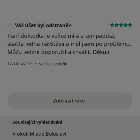
Váš účet byl odstraněn
Paní doktorka je velice milá a sympatická,
stačila jedna návštěva a měl jsem po problému.
Můžu jedině doporučit a chválit. Děkuji
podle názoru uživatele Váš účet byl odstraněn
17. září 2014
•
•
•
Nahlásit zneužití
Zobrazit více
výše uvedené názory
Související vyhledávání
V okolí Mladé Boleslavi