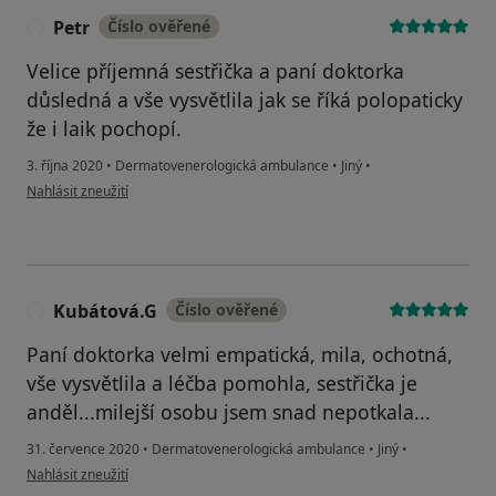
Petr
Číslo ověřené
P
Velice příjemná sestřička a paní doktorka
důsledná a vše vysvětlila jak se říká polopaticky
že i laik pochopí.
3. října 2020
•
Dermatovenerologická ambulance
•
Jiný
•
podle názoru uživatele Petr
Nahlásit zneužití
Kubátová.G
Číslo ověřené
K
Paní doktorka velmi empatická, mila, ochotná,
vše vysvětlila a léčba pomohla, sestřička je
anděl...milejší osobu jsem snad nepotkala...
31. července 2020
•
Dermatovenerologická ambulance
•
Jiný
•
podle názoru uživatele Kubátová.G
Nahlásit zneužití