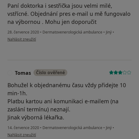
Paní doktorka i sestřička jsou velmi milé,
vstřícné. Objednání pres e-mail u mě fungovalo
na výbornou . Mohu jen doporučit
28. července 2020
•
Dermatovenerologická ambulance
•
Jiný
•
podle názoru uživatele Ivana Š., Jablonec nad Nisou
Nahlásit zneužití
Tomas
Číslo ověřené
T
Bohužel k objednanému času vždy přidejte 10
min-1h.
Platbu kartou ani komunikaci e-mailem (na
zaslání termínu) neznají.
Jinak výborná lékařka.
14. července 2020
•
Dermatovenerologická ambulance
•
Jiný
•
podle názoru uživatele Tomas
Nahlásit zneužití