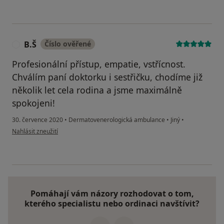
B.Š
Číslo ověřené
B
Profesionální přístup, empatie, vstřícnost.
Chválím paní doktorku i sestřičku, chodíme již
několik let cela rodina a jsme maximálně
spokojeni!
30. července 2020
•
Dermatovenerologická ambulance
•
Jiný
•
podle názoru uživatele B.Š
Nahlásit zneužití
Pomáhají vám názory rozhodovat o tom,
kterého specialistu nebo ordinaci navštívit?