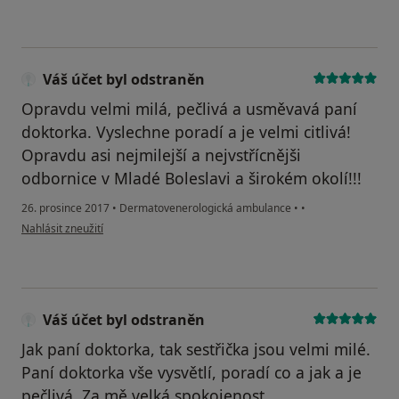
Váš účet byl odstraněn
Opravdu velmi milá, pečlivá a usměvavá paní
doktorka. Vyslechne poradí a je velmi citlivá!
Opravdu asi nejmilejší a nejvstřícnějši
odbornice v Mladé Boleslavi a širokém okolí!!!
26. prosince 2017
•
Dermatovenerologická ambulance
•
•
podle názoru uživatele Váš účet byl odstraněn
Nahlásit zneužití
Váš účet byl odstraněn
Jak paní doktorka, tak sestřička jsou velmi milé.
Paní doktorka vše vysvětlí, poradí co a jak a je
pečlivá. Za mě velká spokojenost.