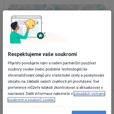
Přiblížit mapu
se otevře v nové záložce
Dostupnost
Na této adrese online kalendář není aktivní
Co mám v takové situaci udělat?
Způsoby platby (soukromé návštěvy)
Respektujeme vaše soukromí
Na teto adrese lékař přijímá pacienty na pojišťovnu
Přijetím povolujete nám a našim partnerům používat
Detaily
soubory cookie (nebo podobné technologie) ke
shromažďování údajů pro statistické účely a poskytování
Více
o adrese
obsahu na základě vašich zvyklostí při procházení. Své
preference můžete kdykoli zkontrolovat a aktualizovat v
nastavení. Další informace naleznete v
zásadách ochrany
Názory
soukromí a souborů cookie.
Přidejte svůj názor