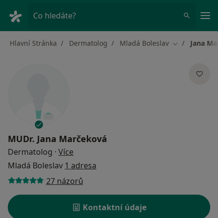
Hla
Co hledáte?
Hlavní Stránka
Dermatolog
Mladá Boleslav
Jana Ma
Změna města
MUDr.
Jana Marčeková
o specializacích
Dermatolog
·
Více
Mladá Boleslav
1 adresa
27 názorů
Kontaktní údaje