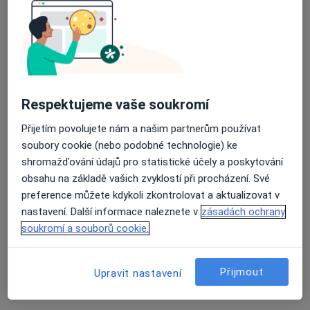
Dermatolog
27 názorů
Průměrné hodnocení na Apple a Play Store 4.5
Nerudova 691, Mladá Boleslav
•
Mapa
Dermatovenerologická ambulance
Tento specialista nenabízí online rezervaci termínu na této adrese.
Respektujeme vaše soukromí
Rezervovat termín
Přijetím povolujete nám a našim partnerům používat
soubory cookie (nebo podobné technologie) ke
shromažďování údajů pro statistické účely a poskytování
obsahu na základě vašich zvyklostí při procházení. Své
preference můžete kdykoli zkontrolovat a aktualizovat v
nastavení. Další informace naleznete v
zásadách ochrany
soukromí a souborů cookie.
Přijmout
Upravit nastavení
Jelena Kepková
Dermatolog