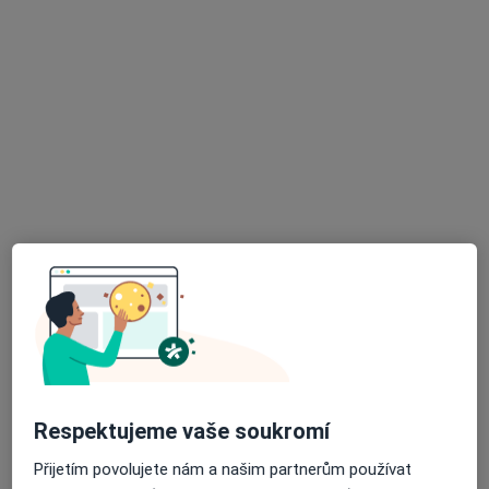
14 názorů
Tyršova 897, Bakov nad Jizerou
•
Mapa
Ordinace praktického lékaře
Tento specialista nenabízí online rezervaci termínu na této adrese.
Rezervovat termín
K dispozici jsou specialisté
Tito specialisté se nacházejí mimo Mladá Boleslav,
středočeský, v oblastech blízkých vašemu
vyhledávání.
Respektujeme vaše soukromí
Přijetím povolujete nám a našim partnerům používat