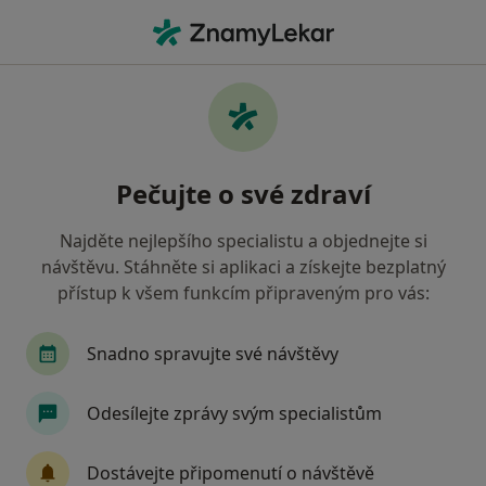
Hla
Praktický Lékař • Mladá Boleslav, středočeský
Filtry
• 1
Mapa
Doporučení praktičtí lékaři s Zdravotní
Pečujte o své zdraví
pojišťovna ministerstva vnitra ČR Mladá
Boleslav
Najděte nejlepšího specialistu a objednejte si
Jak řadíme výsledky vyhledávání?
návštěvu. Stáhněte si aplikaci a získejte bezplatný
přístup k všem funkcím připraveným pro vás:
Snadno spravujte své návštěvy
Odesílejte zprávy svým specialistům
Dostávejte připomenutí o návštěvě
MUDr. Michaela Kovaříková