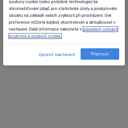
soubory cookie (nebo podobné technologie) ke
shromažďování údajů pro statistické účely a poskytování
obsahu na základě vašich zvyklostí při procházení. Své
MUDr. Mikuláš Havlík
preference můžete kdykoli zkontrolovat a aktualizovat v
·
Více
Praktický lékař
nastavení. Další informace naleznete v
zásadách ochrany
316 názorů
soukromí a souborů cookie.
Jiřího z Poděbrad 188/7, Litoměřice
•
Mapa
MUDr. Mikuláš Havlík s.r.o.
Přijmout
Upravit nastavení
Běžný termín
600 Kč
Tento specialista nenabízí online rezervaci termínu na této adrese.
Rezervovat termín
Další specialisté ve vaší oblasti
Právě teď nemají žádná volná místa. Zkontrolujte,
zda se později neotevřou nová místa.