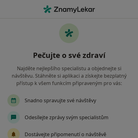
Hla
Praktický Lékař • České Budějovice, jihočeský
Filtry
• 1
Mapa
Doporučení praktičtí lékaři s Zdravotní
Pečujte o své zdraví
pojišťovna ministerstva vnitra ČR České
Budějovice
Najděte nejlepšího specialistu a objednejte si
Jak řadíme výsledky vyhledávání?
návštěvu. Stáhněte si aplikaci a získejte bezplatný
přístup k všem funkcím připraveným pro vás:
Snadno spravujte své návštěvy
Odesílejte zprávy svým specialistům
Dostávejte připomenutí o návštěvě
MUDr. Dana Klůfová