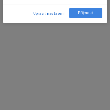
Rezervovat termín
Přijmout
Upravit nastavení
MUDr. Hanuš Tejkal
Praktický lékař
3 názory
Pod lesem 16, Dobrá Voda u Českých Budějovic
•
Mapa
Praktický lékař pro dospělé
Tento specialista nenabízí online rezervaci termínu na této adrese.