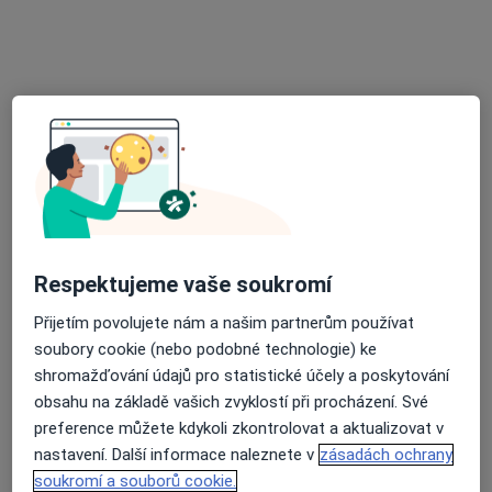
Čsl. legií 2118/6, České Budějovice
•
Mapa
ADMED, s.r.o.
Tento specialista nenabízí online rezervaci termínu na této adrese.
Rezervovat termín
Respektujeme vaše soukromí
Přijetím povolujete nám a našim partnerům používat
soubory cookie (nebo podobné technologie) ke
MUDr. Jiří Mádle
shromažďování údajů pro statistické účely a poskytování
Praktický lékař
obsahu na základě vašich zvyklostí při procházení. Své
preference můžete kdykoli zkontrolovat a aktualizovat v
Stř. integr. škola elektr, Hluboká nad Vltavou
•
Mapa
nastavení. Další informace naleznete v
zásadách ochrany
Praktický lékař pro dospělé
soukromí a souborů cookie.
Tento specialista nenabízí online rezervaci termínu na této adrese.