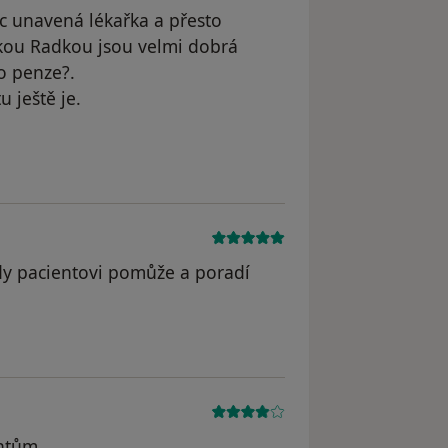
c unavená lékařka a přesto
ičkou Radkou jsou velmi dobrá
o penze?.
 ještě je.
vá
ždy pacientovi pomůže a poradí
entům.