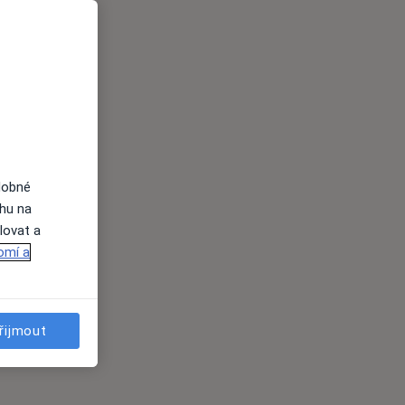
dobné
ahu na
lovat a
omí a
řijmout