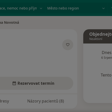
ace, nemoc nebo příjmení
Město nebo region
na Novotná
města
Objednejt
Neaktivní
ecializacích
Dnes
6 Srpen
Tento 
Rezervovat termín
dresy
Názory pacientů (8)