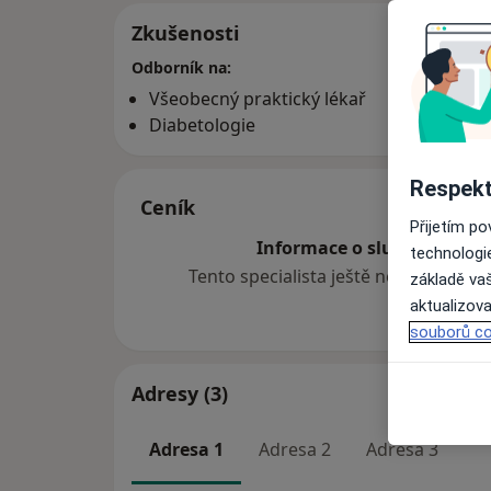
Zkušenosti
Odborník na:
Všeobecný praktický lékař
Diabetologie
Respekt
Ceník
Přijetím p
Informace o službách a cen
technologi
Tento specialista ještě nepřidával ž
základě vaš
aktualizova
souborů co
Adresy (3)
Adresa 1
Adresa 2
Adresa 3