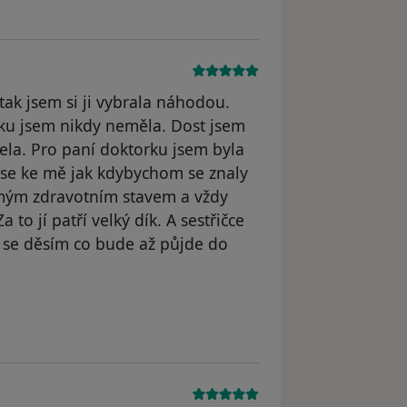
tak jsem si ji vybrala náhodou.
rku jsem nikdy neměla. Dost jsem
šela. Pro paní doktorku jsem byla
 se ke mě jak kdybychom se znaly
s mým zdravotním stavem a vždy
to jí patří velký dík. A sestřičce
 se děsím co bude až půjde do
 odstraněn