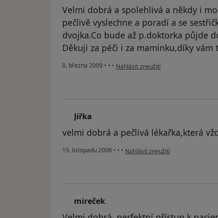
Velmi dobrá a spolehlivá a někdy i mo
pečlivě vyslechne a poradí a se sestř
dvojka.Co bude až p.doktorka půjde d
Děkuji za péči i za maminku,díky vám tu
podle názoru uživatele Maja Dvořako
8. března 2009
•
•
•
Nahlásit zneužití
Jiřka
J
velmi dobrá a pečlivá lékařka,která v
podle názoru uživatele Jiřka
19. listopadu 2008
•
•
•
Nahlásit zneužití
mireček
M
Velmi dobrá, perfektní přístup k paci