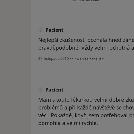
Pacient
Nejlepší zkušenost, poznala hned zánět
pravděpodobné. Vždy velmi ochotná a 
podle názoru uživatele Pacient
27. listopadu 2010
•
•
•
Nahlásit zneužití
Pacient
Mám s touto lékařkou velmi dobré zku
problémů a při každé návštěvě se chov
věci. Pokaždé, když jsem potřeboval po
pomohla a velmi rychle.