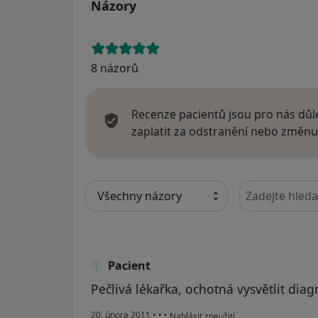
Názory
8 názorů
Recenze pacientů jsou pro nás důle
zaplatit za odstranění nebo změnu
Hledejte v ná
Pacient
Pečlivá lékařka, ochotná vysvětlit dia
podle názoru uživatele Pacient
20. února 2011
•
•
•
Nahlásit zneužití