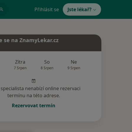
Přihlásit se
Jste lékař?
e se na ZnamyLekar.cz
Zítra
So
Ne
Po
Út
7 Srpen
8 Srpen
9 Srpen
10 Srpen
11 Srp
specialista nenabízí online rezervaci
termínu na této adrese.
Rezervovat termín