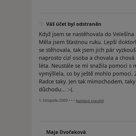
Váš účet byl odstraněn
Když jsem se nastěhovala do Velešína 
Měla jsem šťastnou ruku. Lepší dokto
se stěhovala, tak jsem jich pár vyzkou
naprosto cizí osoba a chovala a chová
léta. Neustále se mi snažila pomoci 
vymýšlela, co by ještě mohlo pomoci. Za 
Radce taky. Jen tak mimochodem, taky
důchodu... :-(.
podle názoru uživatele Váš účet byl
1. listopadu 2009
•
•
•
Nahlásit zneužití
Maja Dvořaková
M