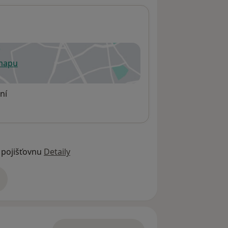
 mapu
 otevře v nové záložce
ní
 pojišťovnu
Detaily
adrese