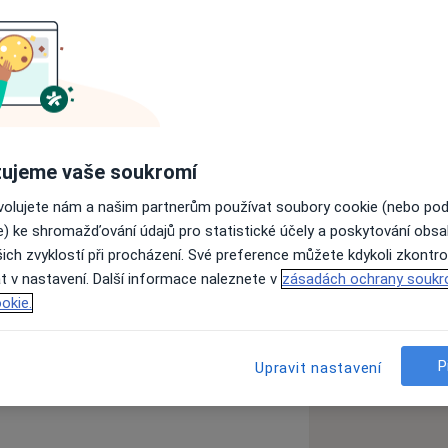
ujeme vaše soukromí
ovolujete nám a našim partnerům používat soubory cookie (nebo po
ách nejsou k dispozici
e) ke shromažďování údajů pro statistické účely a poskytování obs
ádné informace o svých službách.
ich zvyklostí při procházení. Své preference můžete kdykoli zkontro
t v nastavení. Další informace naleznete v
zásadách ochrany soukr
okie.
P
Upravit nastavení