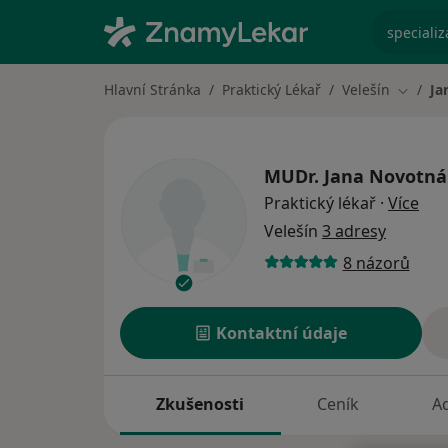
specializ
Hlavní Stránka
Praktický Lékař
Velešín
Ja
Změna 
MUDr.
Jana Novotná
o sp
Praktický lékař
·
Více
Velešín
3 adresy
8 názorů
Kontaktní údaje
Zkušenosti
Ceník
A