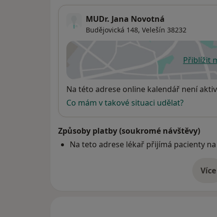
MUDr. Jana Novotná
Budějovická 148,
Velešín
38232
Přiblížit
se
Dostupnost
Na této adrese online kalendář není aktiv
Co mám v takové situaci udělat?
Způsoby platby (soukromé návštěvy)
Na teto adrese lékař přijímá pacienty na
Více
o 