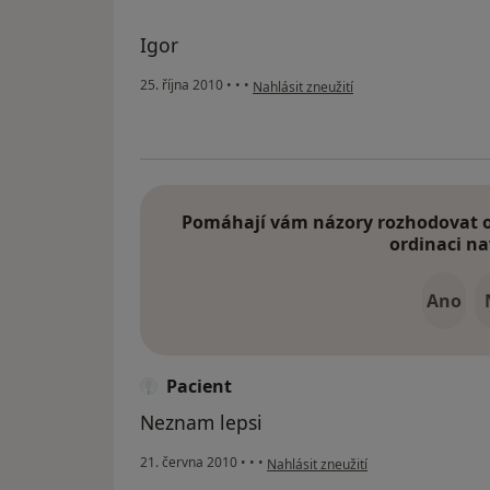
Igor
podle názoru uživatele Pacient
25. října 2010
•
•
•
Nahlásit zneužití
Pomáhají vám názory rozhodovat o 
ordinaci na
Ano
Pacient
Neznam lepsi
podle názoru uživatele Pacient
21. června 2010
•
•
•
Nahlásit zneužití