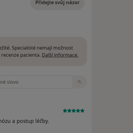
Přidejte svůj názor
žité. Specialisté nemají možnost
Další informace o názor
 recenze pacienta.
Další informace.
zorech
gnózu a postup léčby.