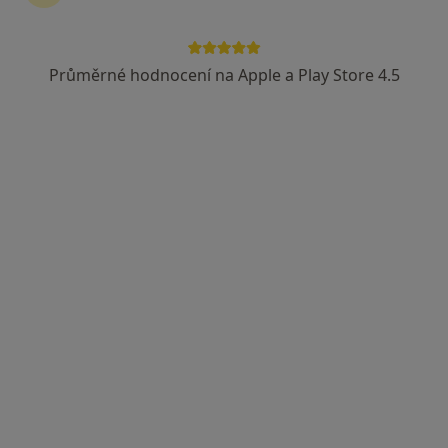
Průměrné hodnocení na Apple a Play Store 4.5
MUDr. Hana Krninská Liškařová
·
Více
Praktický lékař
4 názory
Adresa 1
Adresa 2
Adresa 3
Lázeňská 1001, Třeboň
•
Mapa
Lázně Aurora s.r.o.
Tento specialista nenabízí online rezervaci termínu na této adrese.
Rezervovat termín