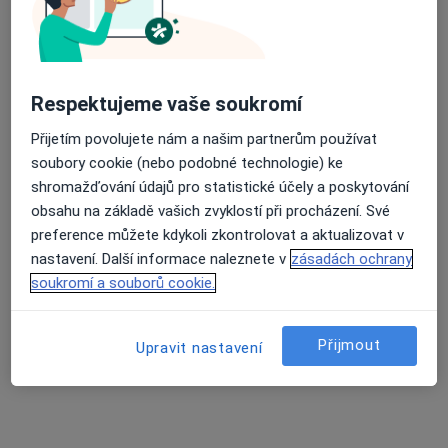
MUDr. Roman Bílek
Respektujeme vaše soukromí
Praktický lékař
25 názorů
Přijetím povolujete nám a našim partnerům používat
Zámecká 224, Lomnice nad Lužnicí
•
Mapa
soubory cookie (nebo podobné technologie) ke
Ordinace lékaře pro dospělé
shromažďování údajů pro statistické účely a poskytování
obsahu na základě vašich zvyklostí při procházení. Své
Tento specialista nenabízí online rezervaci termínu na této adrese.
preference můžete kdykoli zkontrolovat a aktualizovat v
Rezervovat termín
nastavení. Další informace naleznete v
zásadách ochrany
soukromí a souborů cookie.
Přijmout
Upravit nastavení