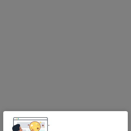
MUDr. Dušan Kahoun
Praktický lékař
25 názorů
Adamovská 13, Rudolfov
•
Mapa
Rudolfov
Tento specialista nenabízí online rezervaci termínu na této adrese.
Rezervovat termín