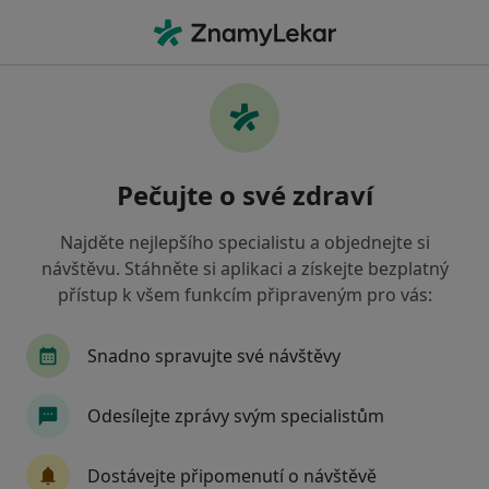
Hla
Praktický Lékař • Třeboň, jihočeský
Filtry
Mapa
Praktický lékař Třeboň
Pečujte o své zdraví
Jak řadíme výsledky vyhledávání?
Najděte nejlepšího specialistu a objednejte si
návštěvu. Stáhněte si aplikaci a získejte bezplatný
Jakou pojišťovnu máte?
přístup k všem funkcím připraveným pro vás:
Oborová zdravotní pojišťovna
Snadno spravujte své návštěvy
Odesílejte zprávy svým specialistům
Dostávejte připomenutí o návštěvě