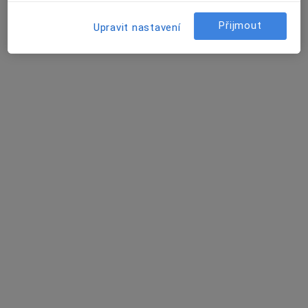
Lodhéřov
•
Mapa
Přijmout
Upravit nastavení
Ordinace PL pro dospělé
Tento specialista nenabízí online rezervaci termínu na této adrese.
Rezervovat termín
MUDr. Jaroslav Reich
Praktický lékař
9 názorů
nám. Emy Destinové 7, Stráž nad Nežárkou
•
Mapa