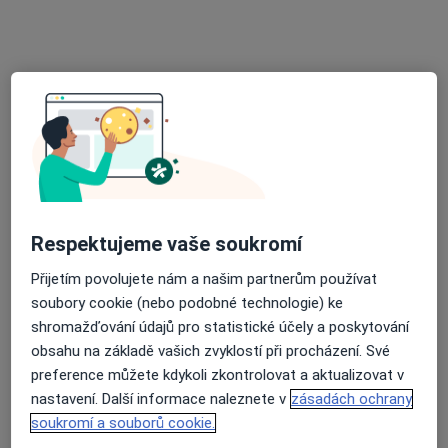
MUDr. Jiří Matoušek
Praktický lékař
5 názorů
U Nemocnice 380/III, Jindřichův Hradec
•
Mapa
Praktický lékař
Tento specialista nenabízí online rezervaci termínu na této adrese.
Rezervovat termín
Respektujeme vaše soukromí
Přijetím povolujete nám a našim partnerům používat
soubory cookie (nebo podobné technologie) ke
shromažďování údajů pro statistické účely a poskytování
obsahu na základě vašich zvyklostí při procházení. Své
preference můžete kdykoli zkontrolovat a aktualizovat v
nastavení. Další informace naleznete v
zásadách ochrany
MUDr. Xénie Štiplová
soukromí a souborů cookie.
Praktický lékař