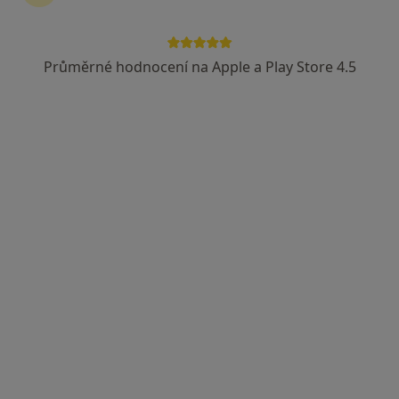
Průměrné hodnocení na Apple a Play Store 4.5
MUDr. Eleonóra Punčochářová
Praktický lékař
12 názorů
Studenská 286, Strmilov
•
Mapa
Praktický lékař pro dospělé
Tento specialista nenabízí online rezervaci termínu na této adrese.
Rezervovat termín