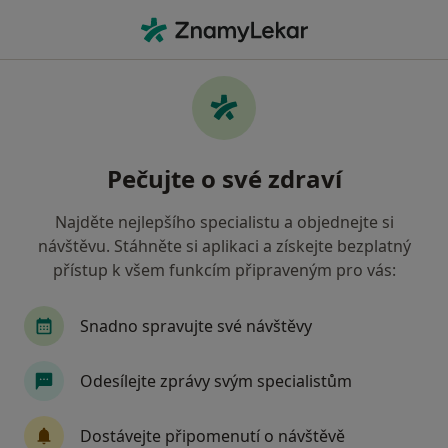
Hla
Praktický Lékař • Jindřichův Hradec, jihočeský
Filtry
Mapa
Praktický lékař Jindřichův Hradec
Pečujte o své zdraví
Jak řadíme výsledky vyhledávání?
Najděte nejlepšího specialistu a objednejte si
návštěvu. Stáhněte si aplikaci a získejte bezplatný
Jakou pojišťovnu máte?
přístup k všem funkcím připraveným pro vás:
Zdravotní pojišťovna ministerstva vnitra ČR
O
Snadno spravujte své návštěvy
Odesílejte zprávy svým specialistům
Dostávejte připomenutí o návštěvě