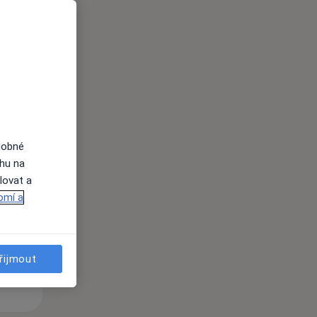
i
dobné
Po
Út
St
ahu na
10 Srpen
11 Srpen
12 Srpen
lovat a
omí a
i
řijmout