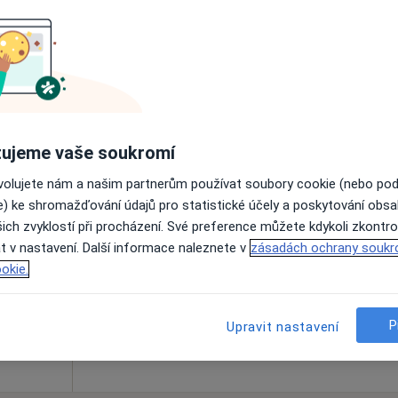
Online rezervace termínu není k dispozic
Rezervovat termín
ujeme vaše soukromí
ovolujete nám a našim partnerům používat soubory cookie (nebo po
nek
Dnes
Zítra
So
Ne
e) ke shromažďování údajů pro statistické účely a poskytování obs
6 Srpen
7 Srpen
8 Srpen
9 Srpen
ich zvyklostí při procházení. Své preference můžete kdykoli zkontro
t v nastavení. Další informace naleznete v
zásadách ochrany soukr
okie.
Online rezervace termínu není k dispozic
Rezervovat termín
P
Upravit nastavení