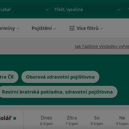
ace, nemoc nebo příjmení
Město nebo region
ermíny
Pojištění
Více filtrů
Jak řadíme výsledky vyhl
tra ČR
Oborová zdravotní pojišťovna
Revírní bratrská pokladna, zdravotní pojišťovna
Kolář
Dnes
Zítra
So
Ne
6 Srpen
7 Srpen
8 Srpen
9 Srpen