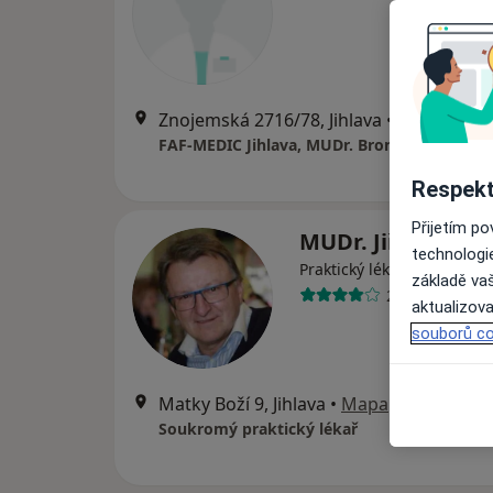
Znojemská 2716/78, Jihlava
•
Mapa
FAF-MEDIC Jihlava, MUDr. Bronislav Kolář
Respekt
Přijetím p
MUDr. Jiří Havrá
technologi
Praktický lékař
základě vaš
20 názorů
aktualizova
souborů co
Matky Boží 9, Jihlava
•
Mapa
Soukromý praktický lékař