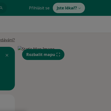
Přihlásit se
Jste lékař?
edávání?
Rozbalit mapu
Po
Út
St
10 Srpen
11 Srpen
12 Srpen