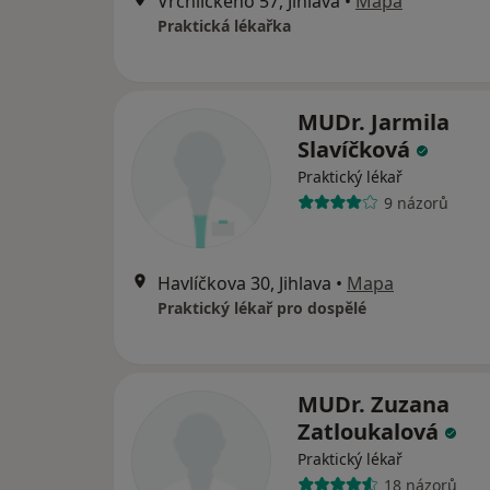
Vrchlického 57, Jihlava
•
Mapa
Praktická lékařka
MUDr. Jarmila
Slavíčková
Praktický lékař
9 názorů
Havlíčkova 30, Jihlava
•
Mapa
Praktický lékař pro dospělé
MUDr. Zuzana
Zatloukalová
Praktický lékař
18 názorů