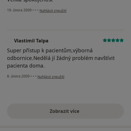
podle názoru uživatele petra
19. února 2009
•
•
•
Nahlásit zneužití
Vlastimil Talpa
V
Super přístup k pacientům,výborná
odbornice.Nedělá jí žádný problém navštívit
pacienta doma.
podle názoru uživatele Vlastimil Talpa
8. února 2009
•
•
•
Nahlásit zneužití
Zobrazit více
výše uvedené názory