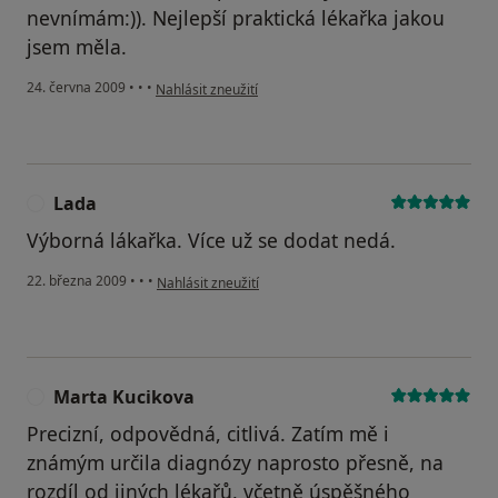
nevnímám:)). Nejlepší praktická lékařka jakou
jsem měla.
podle názoru uživatele petra
24. června 2009
•
•
•
Nahlásit zneužití
Lada
L
Výborná lákařka. Více už se dodat nedá.
podle názoru uživatele Lada
22. března 2009
•
•
•
Nahlásit zneužití
Marta Kucikova
M
Precizní, odpovědná, citlivá. Zatím mě i
známým určila diagnózy naprosto přesně, na
rozdíl od jiných lékařů, včetně úspěšného