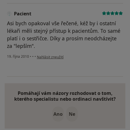
Pacient
Asi bych opakoval vše řečené, kéž by i ostatní
lékaři měli stejný přístup k pacientům. To samé
platí i o sestřičce. Díky a prosím neodcházejte
za "lepším".
podle názoru uživatele Pacient
19. října 2010
•
•
•
Nahlásit zneužití
Pomáhají vám názory rozhodovat o tom,
kterého specialistu nebo ordinaci navštívit?
Ano
Ne