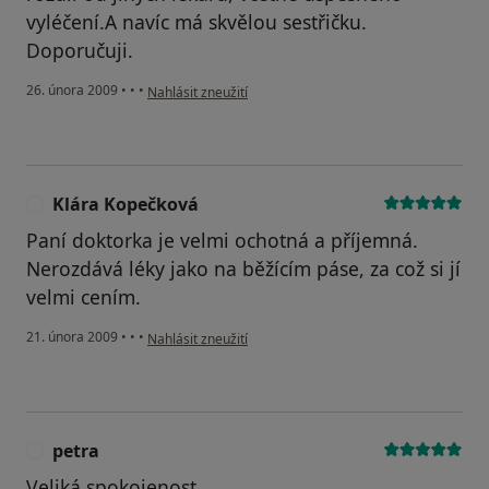
vyléčení.A navíc má skvělou sestřičku.
Doporučuji.
podle názoru uživatele Marta Kucikova
26. února 2009
•
•
•
Nahlásit zneužití
Klára Kopečková
K
Paní doktorka je velmi ochotná a příjemná.
Nerozdává léky jako na běžícím páse, za což si jí
velmi cením.
podle názoru uživatele Klára Kopečková
21. února 2009
•
•
•
Nahlásit zneužití
petra
P
Veliká spokojenost