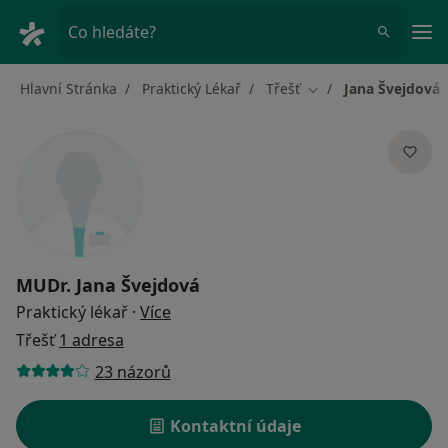
Hla
Co hledáte?
Hlavní Stránka
Praktický Lékař
Třešť
Jana Švejdová
Změna města
MUDr.
Jana Švejdová
o specializacích
Praktický lékař
·
Více
Třešť
1 adresa
23 názorů
Kontaktní údaje