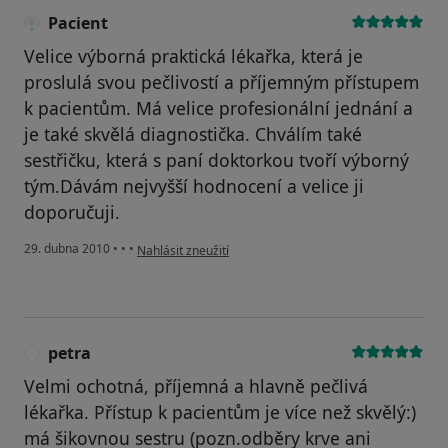
Pacient
Velice výborná praktická lékařka, která je
proslulá svou pečlivostí a příjemným přístupem
k pacientům. Má velice profesionální jednání a
je také skvělá diagnostička. Chválím také
sestřičku, která s paní doktorkou tvoří výborný
tým.Dávám nejvyšší hodnocení a velice ji
doporučuji.
podle názoru uživatele Pacient
29. dubna 2010
•
•
•
Nahlásit zneužití
petra
P
Velmi ochotná, příjemná a hlavně pečlivá
lékařka. Přístup k pacientům je více než skvělý:)
má šikovnou sestru (pozn.odběry krve ani