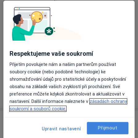
Přiblížit mapu
se otevře v nové záložce
Dostupnost
Na této adrese online kalendář není aktivní
Co mám v takové situaci udělat?
Respektujeme vaše soukromí
Způsoby platby (soukromé návštěvy)
Přijetím povolujete nám a našim partnerům používat
Na teto adrese lékař přijímá pacienty na pojišťovnu
soubory cookie (nebo podobné technologie) ke
Detaily
shromažďování údajů pro statistické účely a poskytování
obsahu na základě vašich zvyklostí při procházení. Své
preference můžete kdykoli zkontrolovat a aktualizovat v
Více
o adrese
nastavení. Další informace naleznete v
zásadách ochrany
soukromí a souborů cookie.
Názory
Přijmout
Upravit nastavení
Přidejte svůj názor