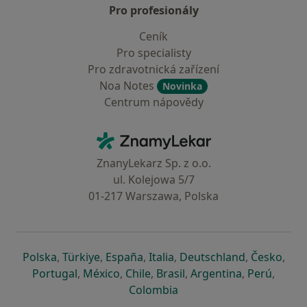
Pro profesionály
Ceník
Pro specialisty
Pro zdravotnická zařízení
Noa Notes
Novinka
Centrum nápovědy
Kontakt
ZnamyLekar - Hlavní stránka
ZnanyLekarz Sp. z o.o.
ul. Kolejowa 5/7
01-217 Warszawa, Polska
se otevře v nové záložce
se otevře v nové záložce
se otevře v nové záložce
se otevře v nové záložce
se otevře v 
se o
Polska
,
Türkiye
,
España
,
Italia
,
Deutschland
,
Česko
,
se otevře v nové záložce
se otevře v nové záložce
se otevře v nové záložce
se otevře v nové záložc
se otevře v 
se ote
Portugal
,
México
,
Chile
,
Brasil
,
Argentina
,
Perú
,
se otevře v nové záložce
Colombia