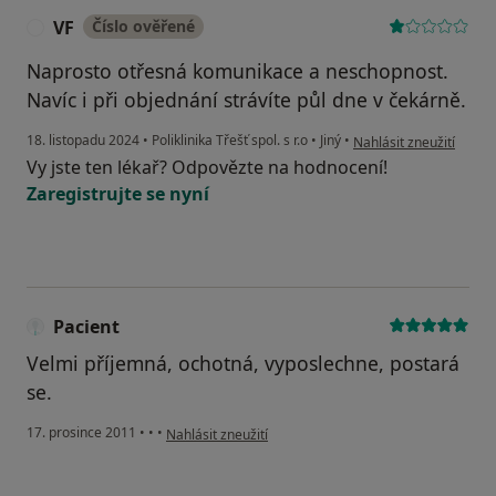
VF
Číslo ověřené
V
Naprosto otřesná komunikace a neschopnost.
Navíc i při objednání strávíte půl dne v čekárně.
podle názoru uživatele
18. listopadu 2024
•
Poliklinika Třešť spol. s r.o
•
Jiný
•
Nahlásit zneužití
Vy jste ten lékař? Odpovězte na hodnocení!
Zaregistrujte se nyní
Pacient
Velmi příjemná, ochotná, vyposlechne, postará
se.
podle názoru uživatele Pacient
17. prosince 2011
•
•
•
Nahlásit zneužití