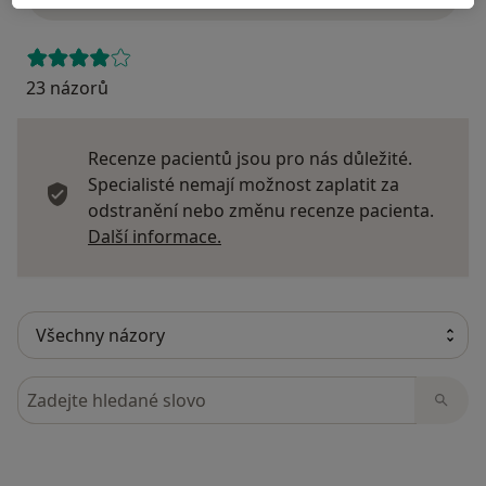
23 názorů
Recenze pacientů jsou pro nás důležité.
Specialisté nemají možnost zaplatit za
odstranění nebo změnu recenze pacienta.
Další informace o názorech
Další informace.
Hledejte v názorech