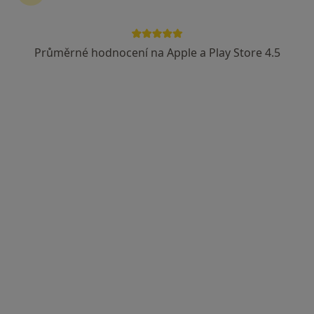
Průměrné hodnocení na Apple a Play Store 4.5
MUDr. Miloš J F Beutl
·
Více
Praktický lékař
36 názorů
Žirovnická 442, Počátky
•
Mapa
MUDr. Miloš JF BEUTL s.r.o.
Tento specialista nenabízí online rezervaci termínu na této adrese.
Rezervovat termín