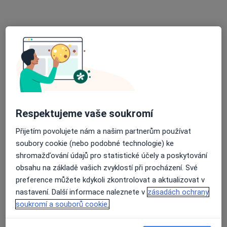
MUDr. Eleonóra Punčochářová
Praktický lékař
12 názorů
Studenská 286, Strmilov
•
Mapa
Praktický lékař pro dospělé
Tento specialista nenabízí online rezervaci termínu na této adrese.
Rezervovat termín
Respektujeme vaše soukromí
Přijetím povolujete nám a našim partnerům používat
soubory cookie (nebo podobné technologie) ke
shromažďování údajů pro statistické účely a poskytování
obsahu na základě vašich zvyklostí při procházení. Své
preference můžete kdykoli zkontrolovat a aktualizovat v
nastavení. Další informace naleznete v
zásadách ochrany
soukromí a souborů cookie.
MUDr. Ivana Hadravová
Praktický lékař, Internista