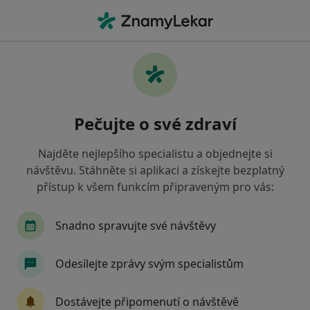
Hla
Praktický Lékař • Počátky, vysočina
Filtry
Mapa
Praktický lékař Počátky
Pečujte o své zdraví
Jak řadíme výsledky vyhledávání?
Najděte nejlepšího specialistu a objednejte si
návštěvu. Stáhněte si aplikaci a získejte bezplatný
Jakou pojišťovnu máte?
přístup k všem funkcím připraveným pro vás:
Zdravotní pojišťovna ministerstva vnitra ČR
O
Snadno spravujte své návštěvy
Odesílejte zprávy svým specialistům
Dostávejte připomenutí o návštěvě