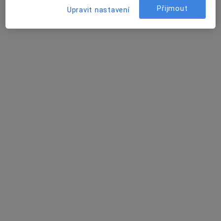
9 názorů
Přijmout
Upravit nastavení
Horní 90, Počátky
•
Mapa
Praktická lékařka pro dospělé a dorost
Tento specialista nenabízí online rezervaci termínu na této adrese.
Rezervovat termín
MUDr. Alice Ševčíková
Praktický lékař, Internista
9 názorů